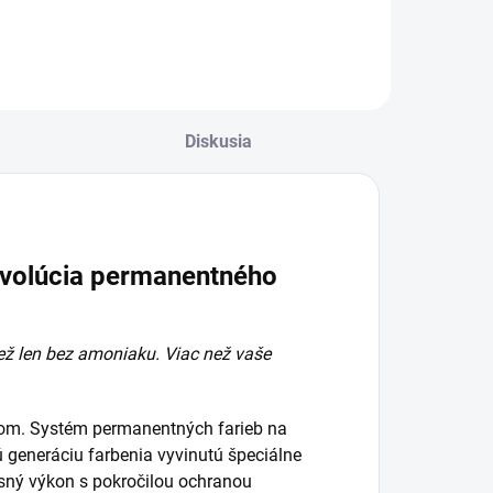
ml
ml
Diskusia
 evolúcia permanentného
ež len bez amoniaku. Viac než vaše
usom. Systém permanentných farieb na
 generáciu farbenia vyvinutú špeciálne
ný výkon s pokročilou ochranou