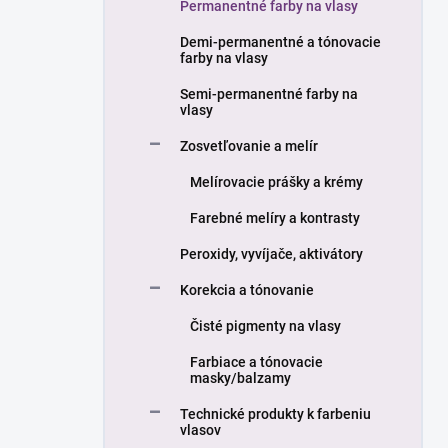
a
Permanentné farby na vlasy
n
Demi-permanentné a tónovacie
e
farby na vlasy
l
Semi-permanentné farby na
vlasy
Zosvetľovanie a melír
Melírovacie prášky a krémy
Farebné melíry a kontrasty
Peroxidy, vyvíjače, aktivátory
Korekcia a tónovanie
Čisté pigmenty na vlasy
Farbiace a tónovacie
masky/balzamy
Technické produkty k farbeniu
vlasov