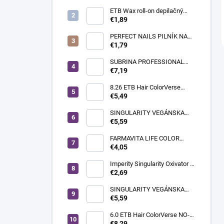
ETB Wax roll-on depilačný
vosk azulénový, 100 ml |
€1,89
široká hlavica
PERFECT NAILS PILNÍK NA
NECHTY - PRÉMIUM
€1,79
#150/150
SUBRINA PROFESSIONAL
COLOUR CONTRAST
€7,19
FAREBNÝ MELÍR MAGENTA
60ML
8.26 ETB Hair ColorVerse
vegánska permanentná farba
€5,49
na vlasy bez PPD, 100 ml |
svetlá blond perleťová
SINGULARITY VEGÁNSKA
červená
KRÉMOVÁ FARBA NA VLASY
€5,59
100ML 10.12 PLATINOVÁ
STUDENÁ PERLEŤOVÁ
FARMAVITA LIFE COLOR
BLOND
PLUS FARBA NA VLASY
€4,05
100ML 900 EXTRA SVETLÁ
BLOND SUPER SVETLÁ
Imperity Singularity Oxivator 3
% (10 Vol.), 150 ml
€2,69
SINGULARITY VEGÁNSKA
KRÉMOVÁ FARBA NA VLASY
€5,59
100ML 5.0 SVETLOHNEDÁ
6.0 ETB Hair ColorVerse NO-
AMM profesionálna
€8,29