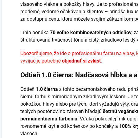
vlasového vlákna a pokožky hlavy. Je to profesionálna
moderné, vedomé očakávania klientov – prináša luxus
za dostupnú cenu, ktorú môžete svojim zákazníkom p
Línia ponúka
70 voľne kombinovateľných odtieňov
, 
štruktúrovanú trvácnosť tónu a čistý, zrkadlovo lesklý 
Upozorňujeme, že ide o profesionálnu farbu na vlasy, 
vyvíjač
je potrebné
objednať si zvlášť
.
Odtieň 1.0 čierna: Nadčasová hĺbka a a
Odtieň
1.0 čierna
z tohto bezamoniakového radu prin
čiernu farbu s mimoriadnym zrkadlovým leskom. Je to i
pokožkou hlavy alebo pre tých, ktorí vyžadujú sýty, d
teplých podtónov, no zároveň hľadajú
šetrnú vegánsku
permanentnému farbeniu
. Vďaka pokročilej mikropig
rovnomerné krytie od korienkov po končeky a
100% kry
vlasoch.