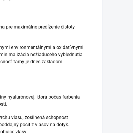
na pre maximálne predĺženie čistoty
vnymi environmentálnymi a oxidatívnymi
, minimalizácia nežiaduceho vyblednutia
vácnosť farby je dnes základom
ny hyalurónovej, ktorá počas farbenia
sti.
vrchu vlasu, zosilnená schopnosť
poddajný pocit z vlasov na dotyk.
sobiace vlasy.