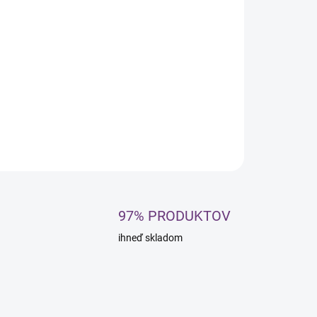
HNOLOGY™ s kyselinou hyalurónovou a
mentovaným ovsom hĺbkovo chráni štruktúru vlasu
komfort pokožky hlavy priamo počas
benia.
Upozorňujeme, že ide o profesionálnu farbu
lasy, ktorej balenie
neobsahuje
peroxid
- vyvíjač
je
rebné
objednať si zvlášť
.
ILNÉ INFORMÁCIE
OPÝTAŤ SA
STRÁŽIŤ
97% PRODUKTOV
ihneď skladom