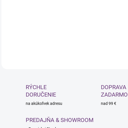
TEC
fer
aj 
far
na v
pot
DETA
RÝCHLE
DOPRAVA
DORUČENIE
ZADARMO
na akúkoľvek adresu
nad 99 €
PREDAJŇA & SHOWROOM