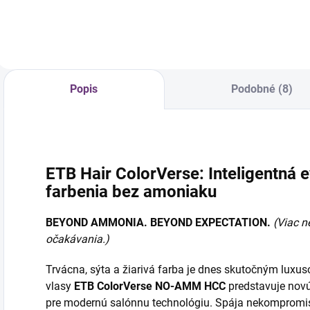
ml
ml
Popis
Podobné (8)
ETB Hair ColorVerse: Inteligentná
farbenia bez amoniaku
BEYOND AMMONIA. BEYOND EXPECTATION.
(Viac n
očakávania.)
Trvácna, sýta a žiarivá farba je dnes skutočným lux
vlasy
ETB ColorVerse NO-AMM HCC
predstavuje novú
pre modernú salónnu technológiu. Spája nekompromis