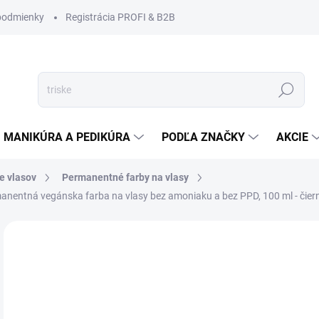
podmienky
Registrácia PROFI & B2B
Hľadať
MANIKÚRA A PEDIKÚRA
PODĽA ZNAČKY
AKCIE
ie vlasov
Permanentné farby na vlasy
nentná vegánska farba na vlasy bez amoniaku a bez PPD, 100 ml - čier
Neohodnotené
Podrobnosti hodnotenia
ZNAČKA
NOVINKA
€8