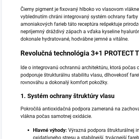
Čierny pigment je fixovaný hlboko vo vlasovom vlák
vyblednutím chráni integrovaný systém ochrany farby a 
amoniakových farieb táto receptúra rešpektuje prirodz
nepríjemný dráždivý zápach a vďaka kyseline hyaluró
dokonale hydratované, hodvábne jemné a vitálne.
Revolučná technológia 3+1 PROTEC
Ide o integrovanú ochrannú architektúru, ktorá počas 
podporuje štrukturálnu stabilitu vlasu, dlhovekosť fa
rovnováhu a dokonalý komfort pokožky.
1. Systém ochrany štruktúry vlasu
Pokročilá antioxidačná podpora zameraná na zachovani
vlákna počas samotnej oxidácie.
Hlavné výhody:
Výrazná podpora štrukturálnej in
oxidatívneho stresu a stabilnejší, trvácnejší fare