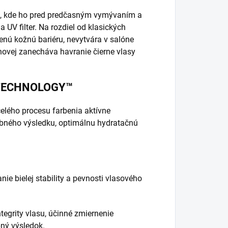
ne, kde ho pred predčasným vymývaním a
UV filter. Na rozdiel od klasických
enú kožnú bariéru, nevytvára v salóne
novej zanecháva havranie čierne vlasy
T TECHNOLOGY™
celého procesu farbenia aktívne
rebného výsledku, optimálnu hydratačnú
e bielej stability a pevnosti vlasového
tegrity vlasu, účinné zmiernenie
bný výsledok.