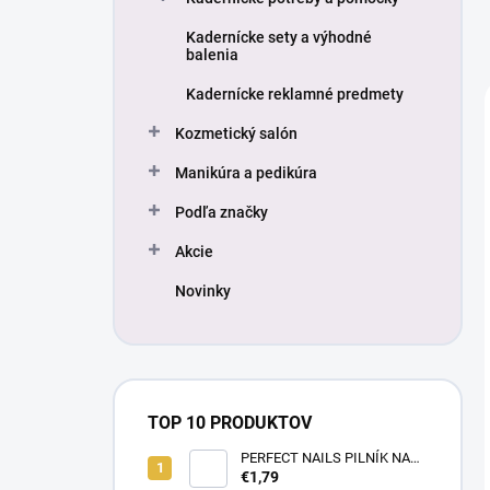
Kadernícke sety a výhodné
balenia
Kadernícke reklamné predmety
Kozmetický salón
Manikúra a pedikúra
Podľa značky
Akcie
Novinky
TOP 10 PRODUKTOV
PERFECT NAILS PILNÍK NA
NECHTY- PRÉMIUM #180/180
€1,79