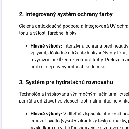
2. Integrovaný systém ochrany farby
Cielená antioxidačná podpora a integrovaná UV ochra
tónu a sýtosti farebnej hĺbky.
Hlavné výhody:
Intenzívna ochrana pred negatí
vplyvmi, dôsledné udržanie hĺbky a čistoty tónu
a výrazne predĺžená životnosť farby. Pretože tr
profesijnej dôveryhodnosti kaderníka.
3. Systém pre hydratačnú rovnováhu
Technológia inšpirovaná výnimočnými účinkami kyseli
pomáha udržiavať vo vlasoch optimálnu hladinu vlhko
Hlavné výhody:
Viditeľné zlepšenie hladkosti po
odrážať svetlo (vysoký zrkadlový lesk) a mäkký, 
Výsledkom sú viditeľne žiarivejšie a zdravšie pô