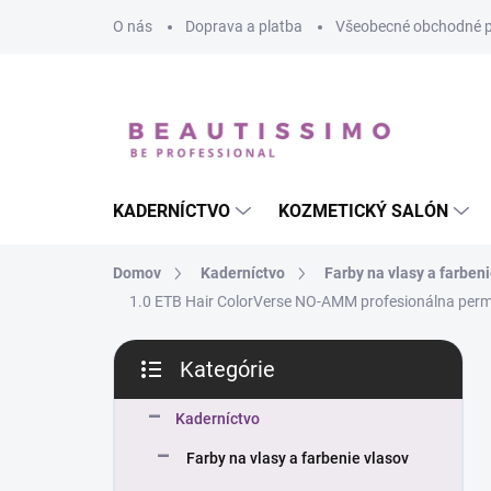
Prejsť
O nás
Doprava a platba
Všeobecné obchodné 
na
obsah
KADERNÍCTVO
KOZMETICKÝ SALÓN
Domov
Kaderníctvo
Farby na vlasy a farben
1.0 ETB Hair ColorVerse NO-AMM profesionálna perma
B
Kategórie
o
Preskočiť
č
kategórie
n
Kaderníctvo
ý
Farby na vlasy a farbenie vlasov
p