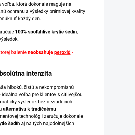
 voľba, ktorá dokonale reaguje na
nú ochranu a výsledky prémiovej kvality
onúknuť každý deň.
zaručuje
100% spoľahlivé krytie šedín
,
výsledok.
ktorej balenie
neobsahuje
peroxid
-
bsolútna intenzita
áša hlbokú, čistú a nekompromisnú
deálna voľba pre klientov s citlivejšou
ramatický výsledok bez nežiaducich
 alternatívu k tradičnému
mentovej technológii zaručuje dokonale
tie šedín
aj na tých najodolnejších