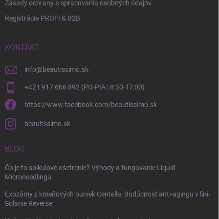
Zásady ochrany a spracúvania osobných údajov
Registrácia PROFI & B2B
KONTAKT
info
@
beautissimo.sk
+421 917 606 892 (PO-PIA | 8:30-17:00)
https://www.facebook.com/beautissimo.sk
beautissimo.sk
BLOG
Čo je to spikulové ošetrenie? Výhody a fungovanie Liquid
Microneedlingu
Exozómy z kmeňových buniek Centella: Budúcnosť anti-agingu v línii
Solanie Reverse