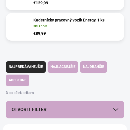
€129,99
Kadernícky pracovný vozík Energy, 1 ks
SKLADOM
€89,99
R
a
NAJPREDÁVANEJŠIE
NAJLACNEJŠIE
NAJDRAHŠIE
d
e
ABECEDNE
n
i
3
položiek celkom
e
p
OTVORIŤ FILTER
r
o
d
V
u