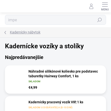
Prejsť
na
obsah
Hľadať
Kadernícky nábytok
Kadernícke vozíky a stolíky
Najpredávanejšie
Náhradné silikónové koliesko pre podstavec
taburetky Hairway Comfort, 1 ks
SKLADOM
€4,99
Kadernícky pracovný vozík VIP, 1 ks
SKLADOM U DODÁVATEĽA (8-10 DNÍ)