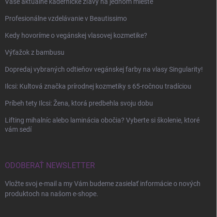
Vaše aktuálne kadernícke zľavy na jednom mieste
Profesionálne vzdelávanie v Beautissimo
Kedy hovoríme o vegánskej vlasovej kozmetike?
Výťažok z bambusu
Dopredaj vybraných odtieňov vegánskej farby na vlasy Singularity!
Ilcsi: Kultová značka prírodnej kozmetiky s 65-ročnou tradíciou
Príbeh tety Ilcsi: Žena, ktorá predbehla svoju dobu
Lifting mihalníc alebo laminácia obočia? Vyberte si školenie, ktoré
vám sedí
ODOBERAŤ NEWSLETTER
Vložte svoj e-mail a my Vám budeme zasielať informácie o nových
produktoch na našom e-shope.