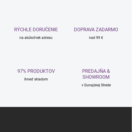
l
á
d
a
c
RÝCHLE DORUČENIE
DOPRAVA ZADARMO
i
na akúkoľvek adresu
e
nad 99 €
p
r
v
k
y
97% PRODUKTOV
PREDAJŇA &
v
SHOWROOM
ý
ihneď skladom
p
v Dunajskej Strede
i
s
u
Z
á
p
ä