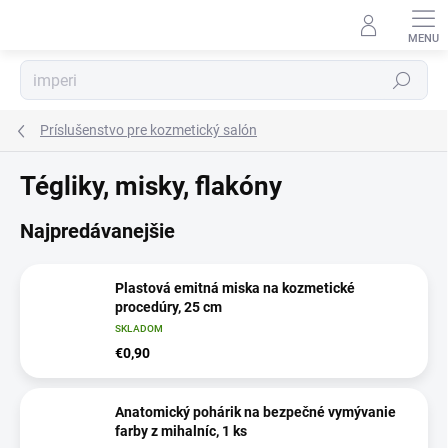
Prejsť
na
obsah
Hľadať
Príslušenstvo pre kozmetický salón
Tégliky, misky, flakóny
Najpredávanejšie
Plastová emitná miska na kozmetické
procedúry, 25 cm
SKLADOM
€0,90
Anatomický pohárik na bezpečné vymývanie
farby z mihalníc, 1 ks