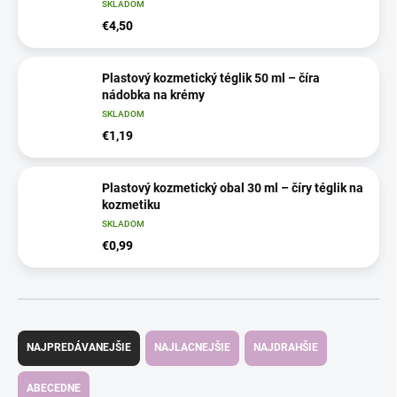
SKLADOM
€4,50
Plastový kozmetický téglik 50 ml – číra
nádobka na krémy
SKLADOM
€1,19
Plastový kozmetický obal 30 ml – číry téglik na
kozmetiku
SKLADOM
€0,99
R
a
NAJPREDÁVANEJŠIE
NAJLACNEJŠIE
NAJDRAHŠIE
d
e
ABECEDNE