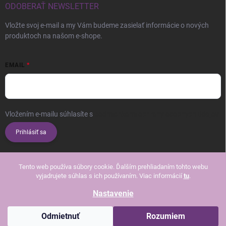
ODOBERAŤ NEWSLETTER
Vložte svoj e-mail a my Vám budeme zasielať informácie o nových
produktoch na našom e-shope.
EMAIL
Vložením e-mailu súhlasíte s
podmienkami ochrany osobných údajov
Prihlásiť sa
Tento web používa súbory cookie. Ďalším prehliadaním tohto webu
vyjadrujete súhlas s ich používaním. Viac informácií
tu
.
Nastavenie
Copyright 2026
Beautissimo
. Všetky práva vyhradené.
Upraviť nastavenie
cookies
Odmietnuť
Rozumiem
Vytvoril Shoptet