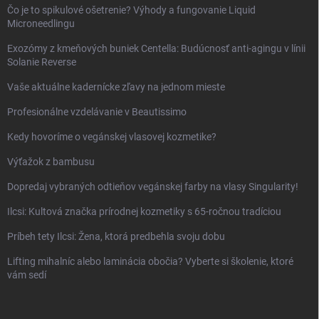
Čo je to spikulové ošetrenie? Výhody a fungovanie Liquid
Microneedlingu
Exozómy z kmeňových buniek Centella: Budúcnosť anti-agingu v línii
Solanie Reverse
Vaše aktuálne kadernícke zľavy na jednom mieste
Profesionálne vzdelávanie v Beautissimo
Kedy hovoríme o vegánskej vlasovej kozmetike?
Výťažok z bambusu
Dopredaj vybraných odtieňov vegánskej farby na vlasy Singularity!
Ilcsi: Kultová značka prírodnej kozmetiky s 65-ročnou tradíciou
Príbeh tety Ilcsi: Žena, ktorá predbehla svoju dobu
Lifting mihalníc alebo laminácia obočia? Vyberte si školenie, ktoré
vám sedí