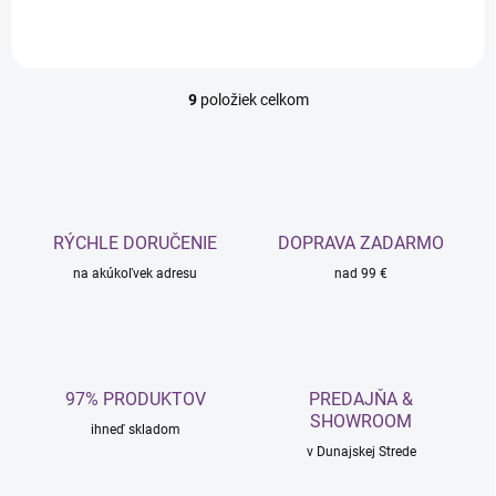
9
položiek celkom
O
v
l
á
d
a
c
RÝCHLE DORUČENIE
DOPRAVA ZADARMO
i
na akúkoľvek adresu
e
nad 99 €
p
r
v
k
y
97% PRODUKTOV
PREDAJŇA &
v
SHOWROOM
ý
ihneď skladom
p
v Dunajskej Strede
i
s