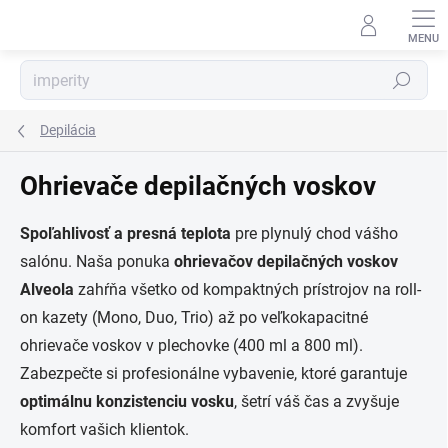
Prejsť
na
obsah
Hľadať
Depilácia
Ohrievače depilačných voskov
Spoľahlivosť a presná teplota
pre plynulý chod vášho
salónu. Naša ponuka
ohrievačov depilačných voskov
Alveola
zahŕňa všetko od kompaktných prístrojov na roll-
on kazety (Mono, Duo, Trio) až po veľkokapacitné
ohrievače voskov v plechovke (400 ml a 800 ml).
Zabezpečte si profesionálne vybavenie, ktoré garantuje
optimálnu konzistenciu vosku
, šetrí váš čas a zvyšuje
komfort vašich klientok.