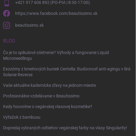
+421 917 606 892 (PO-PIA | 8:30-17:00)
https://www.facebook.com/beautissimo.sk
beautissimo.sk
BLOG
Čo je to spikulové ošetrenie? Výhody a fungovanie Liquid
Microneedlingu
Exozómy z kmeňových buniek Centella: Budúcnosť anti-agingu v línii
Solanie Reverse
Vaše aktuálne kadernícke zľavy na jednom mieste
Profesionálne vzdelávanie v Beautissimo
Kedy hovoríme o vegánskej vlasovej kozmetike?
Výťažok z bambusu
Dopredaj vybraných odtieňov vegánskej farby na vlasy Singularity!