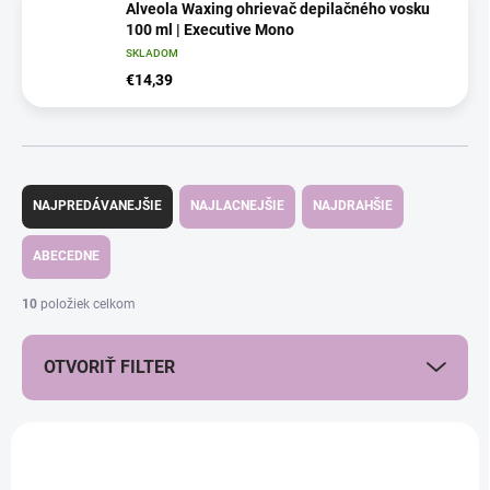
Alveola Waxing ohrievač depilačného vosku
100 ml | Executive Mono
SKLADOM
€14,39
R
a
NAJPREDÁVANEJŠIE
NAJLACNEJŠIE
NAJDRAHŠIE
d
e
ABECEDNE
n
i
10
položiek celkom
e
p
OTVORIŤ FILTER
r
o
d
V
u
ý
AKCIA
k
p