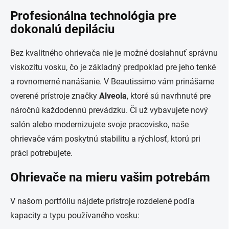
v
l
Profesionálna technológia pre
á
dokonalú depiláciu
d
a
c
Bez kvalitného ohrievača nie je možné dosiahnuť správnu
i
viskozitu vosku, čo je základný predpoklad pre jeho tenké
e
p
a rovnomerné nanášanie. V Beautissimo vám prinášame
r
overené prístroje značky
Alveola
, ktoré sú navrhnuté pre
v
k
náročnú každodennú prevádzku. Či už vybavujete nový
y
salón alebo modernizujete svoje pracovisko, naše
v
ohrievače vám poskytnú stabilitu a rýchlosť, ktorú pri
ý
p
práci potrebujete.
i
s
Ohrievače na mieru vašim potrebám
u
V našom portfóliu nájdete prístroje rozdelené podľa
kapacity a typu používaného vosku: