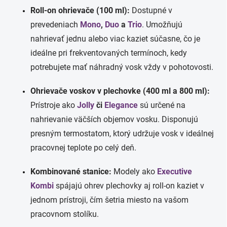
Roll-on ohrievače (100 ml):
Dostupné v
prevedeniach
Mono
,
Duo
a
Trio
. Umožňujú
nahrievať jednu alebo viac kaziet súčasne, čo je
ideálne pri frekventovaných termínoch, kedy
potrebujete mať náhradný vosk vždy v pohotovosti.
Ohrievače voskov v plechovke (400 ml a 800 ml):
Prístroje ako
Jolly
či
Elegance
sú určené na
nahrievanie väčších objemov vosku. Disponujú
presným termostatom, ktorý udržuje vosk v ideálnej
pracovnej teplote po celý deň.
Kombinované stanice:
Modely ako
Executive
Kombi
spájajú ohrev plechovky aj roll-on kaziet v
jednom prístroji, čím šetria miesto na vašom
pracovnom stolíku.