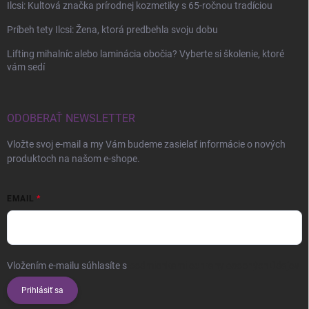
Ilcsi: Kultová značka prírodnej kozmetiky s 65-ročnou tradíciou
Príbeh tety Ilcsi: Žena, ktorá predbehla svoju dobu
Lifting mihalníc alebo laminácia obočia? Vyberte si školenie, ktoré
vám sedí
ODOBERAŤ NEWSLETTER
Vložte svoj e-mail a my Vám budeme zasielať informácie o nových
produktoch na našom e-shope.
EMAIL
Vložením e-mailu súhlasíte s
podmienkami ochrany osobných údajov
Prihlásiť sa