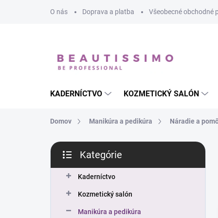
Prejsť
O nás
Doprava a platba
Všeobecné obchodné 
na
obsah
KADERNÍCTVO
KOZMETICKÝ SALÓN
Domov
Manikúra a pedikúra
Náradie a pom
B
Kategórie
o
Preskočiť
č
kategórie
n
Kaderníctvo
ý
Kozmetický salón
p
a
Manikúra a pedikúra