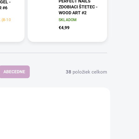
PERFECT NAILS
GÉL -
ZDOBIACI ŠTETEC -
R #6
WOOD ART #2
(8-10
SKLADOM
€4,99
38
položiek celkom
ABECEDNE