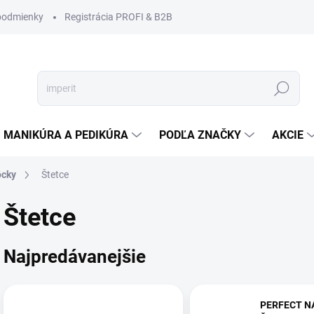
podmienky
Registrácia PROFI & B2B
Hľadať
MANIKÚRA A PEDIKÚRA
PODĽA ZNAČKY
AKCIE
ôcky
Štetce
Štetce
Najpredávanejšie
PERFECT N