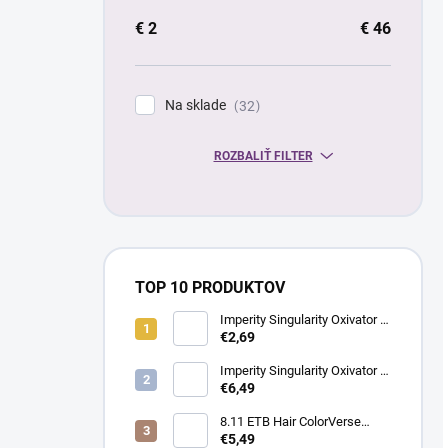
€
2
€
46
Na sklade
32
ROZBALIŤ FILTER
TOP 10 PRODUKTOV
Imperity Singularity Oxivator 6
% (20 Vol.), 150 ml
€2,69
Imperity Singularity Oxivator 6
% (20 Vol.), 1000 ml
€6,49
8.11 ETB Hair ColorVerse
vegánska permanentná farba
€5,49