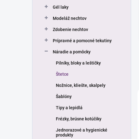
n
Gél laky
e
l
Modeláž nechtov
Zdobenie nechtov
Prípravné a pomocné tekutiny
Náradie a pomôcky
Pilníky, bloky a leštičky
Štetce
Nožnice, kliešte, skalpely
Šablóny
Tipy a lepidlá
Frézky, brúsne kotúčiky
Jednorazové a hygienické
produkty