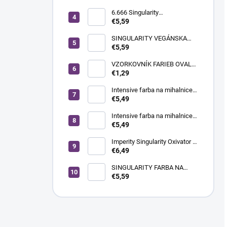
na vlasy bez PPD, 100 ml |
svetlá blond intenzívna
6.666 Singularity
popolavá
profesionálna
€5,59
mikropigmentová vegánska
krémová farba na vlasy, 100
SINGULARITY VEGÁNSKA
ml | ULTRA
KRÉMOVÁ FARBA NA VLASY
€5,59
100ML 12.0 ŠPECIÁLNA
PRIRODZENÁ BLOND
VZORKOVNÍK FARIEB OVAL
WHITE-BIELE 20KS
€1,29
Intensive farba na mihalnice a
obočie - Deep Black, 20 ml
€5,49
Intensive farba na mihalnice a
obočie - hnedá, 20 ml
€5,49
Imperity Singularity Oxivator 3
% (10 Vol.), 1000 ml
€6,49
SINGULARITY FARBA NA
VLASY 100ml 11.21
€5,59