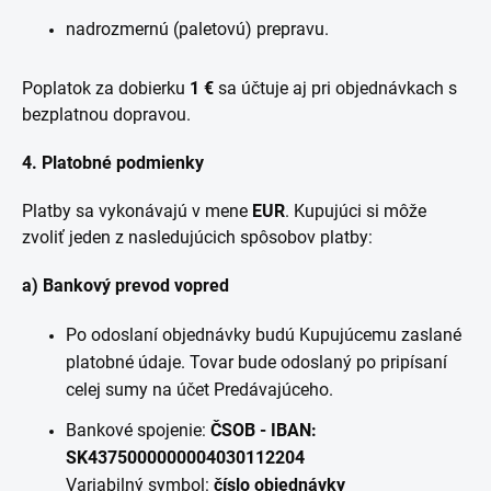
nadrozmernú (paletovú) prepravu.
Poplatok za dobierku
1 €
sa účtuje aj pri objednávkach s
bezplatnou dopravou.
4. Platobné podmienky
Platby sa vykonávajú v mene
EUR
. Kupujúci si môže
zvoliť jeden z nasledujúcich spôsobov platby:
a) Bankový prevod vopred
Po odoslaní objednávky budú Kupujúcemu zaslané
platobné údaje. Tovar bude odoslaný po pripísaní
celej sumy na účet Predávajúceho.
Bankové spojenie:
ČSOB - IBAN:
SK4375000000004030112204
Variabilný symbol:
číslo objednávky