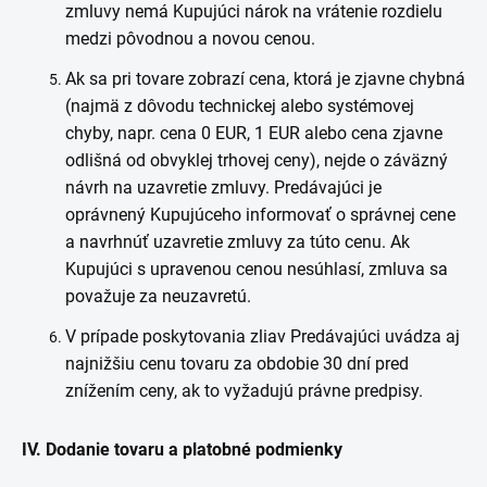
zmluvy nemá Kupujúci nárok na vrátenie rozdielu
medzi pôvodnou a novou cenou.
Ak sa pri tovare zobrazí cena, ktorá je zjavne chybná
(najmä z dôvodu technickej alebo systémovej
chyby, napr. cena 0 EUR, 1 EUR alebo cena zjavne
odlišná od obvyklej trhovej ceny), nejde o záväzný
návrh na uzavretie zmluvy. Predávajúci je
oprávnený Kupujúceho informovať o správnej cene
a navrhnúť uzavretie zmluvy za túto cenu. Ak
Kupujúci s upravenou cenou nesúhlasí, zmluva sa
považuje za neuzavretú.
V prípade poskytovania zliav Predávajúci uvádza aj
najnižšiu cenu tovaru za obdobie 30 dní pred
znížením ceny, ak to vyžadujú právne predpisy.
IV. Dodanie tovaru a platobné podmienky