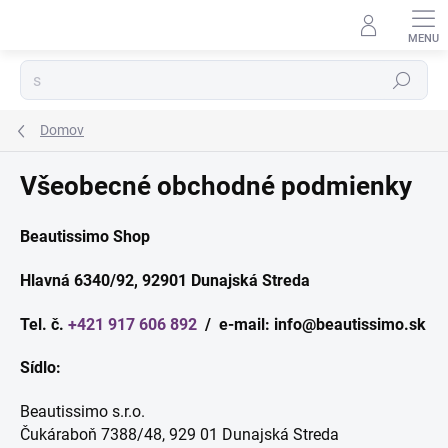
Prejsť
na
obsah
Hľadať
Domov
Všeobecné obchodné podmienky
Beautissimo Shop
Hlavná 6340/92, 92901 Dunajská Streda
Tel. č.
+421 917 606 892
/ e-mail: info@beautissimo.sk
Sídlo:
Beautissimo s.r.o.
Čukáraboň 7388/48, 929 01 Dunajská Streda