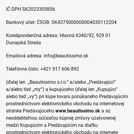
IČ DPH SK2023305856
Bankový účet: ČSOB: SK4375000000004030112204
Korešpondenčná adresa: Hlavná 6340/92, 929 01
Dunajská Streda
Emailová adresa:
info@beautissimo.sk
Telefónne číslo:
+421 917 606 892
(ďalej len „Beautissimo s.r.o.“ a/alebo „Predávajúci“
a/alebo tiež „my“) a kupujúceho (ďalej len „Kupujúci"
alebo tiež „vy“) pri kúpe tovaru ponúkaného Predávajúcim
prostredníctvom elektronického obchodu na internetovej
stránke Predávajúceho
www.beautissimo.sk
a sú
neoddeliteľnou súčasťou kúpnej zmluvy uzatvorenej
medzi Kupujúcim a Predávajúcim na diaľku
prostredníctvom elektronického obchodu na internete