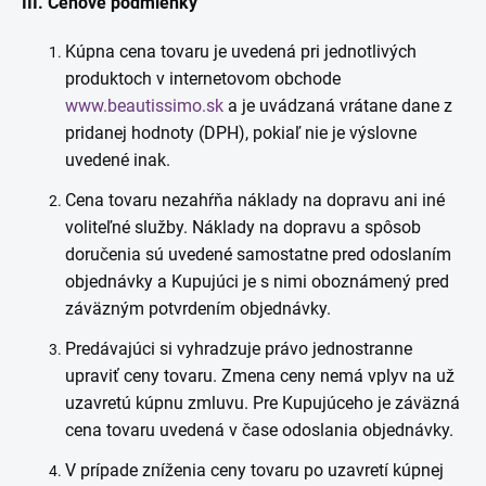
III. Cenové podmienky
Kúpna cena tovaru je uvedená pri jednotlivých
produktoch v internetovom obchode
www.beautissimo.sk
a je uvádzaná vrátane dane z
pridanej hodnoty (DPH), pokiaľ nie je výslovne
uvedené inak.
Cena tovaru nezahŕňa náklady na dopravu ani iné
voliteľné služby. Náklady na dopravu a spôsob
doručenia sú uvedené samostatne pred odoslaním
objednávky a Kupujúci je s nimi oboznámený pred
záväzným potvrdením objednávky.
Predávajúci si vyhradzuje právo jednostranne
upraviť ceny tovaru. Zmena ceny nemá vplyv na už
uzavretú kúpnu zmluvu. Pre Kupujúceho je záväzná
cena tovaru uvedená v čase odoslania objednávky.
V prípade zníženia ceny tovaru po uzavretí kúpnej