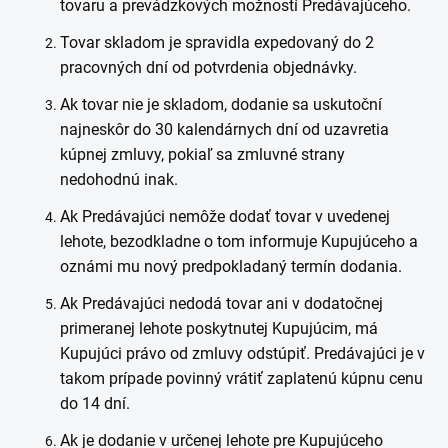
tovaru a prevádzkových možností Predávajúceho.
Tovar skladom je spravidla expedovaný do 2
pracovných dní od potvrdenia objednávky.
Ak tovar nie je skladom, dodanie sa uskutoční
najneskôr do 30 kalendárnych dní od uzavretia
kúpnej zmluvy, pokiaľ sa zmluvné strany
nedohodnú inak.
Ak Predávajúci nemôže dodať tovar v uvedenej
lehote, bezodkladne o tom informuje Kupujúceho a
oznámi mu nový predpokladaný termín dodania.
Ak Predávajúci nedodá tovar ani v dodatočnej
primeranej lehote poskytnutej Kupujúcim, má
Kupujúci právo od zmluvy odstúpiť. Predávajúci je v
takom prípade povinný vrátiť zaplatenú kúpnu cenu
do 14 dní.
Ak je dodanie v určenej lehote pre Kupujúceho