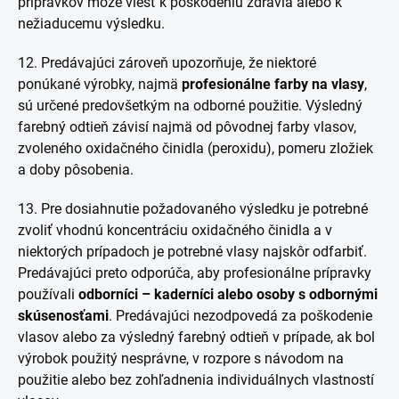
prípravkov môže viesť k poškodeniu zdravia alebo k
nežiaducemu výsledku.
12. Predávajúci zároveň upozorňuje, že niektoré
ponúkané výrobky, najmä
profesionálne farby na vlasy
,
sú určené predovšetkým na odborné použitie. Výsledný
farebný odtieň závisí najmä od pôvodnej farby vlasov,
zvoleného oxidačného činidla (peroxidu), pomeru zložiek
a doby pôsobenia.
13. Pre dosiahnutie požadovaného výsledku je potrebné
zvoliť vhodnú koncentráciu oxidačného činidla a v
niektorých prípadoch je potrebné vlasy najskôr odfarbiť.
Predávajúci preto odporúča, aby profesionálne prípravky
používali
odborníci – kaderníci alebo osoby s odbornými
skúsenosťami
. Predávajúci nezodpovedá za poškodenie
vlasov alebo za výsledný farebný odtieň v prípade, ak bol
výrobok použitý nesprávne, v rozpore s návodom na
použitie alebo bez zohľadnenia individuálnych vlastností