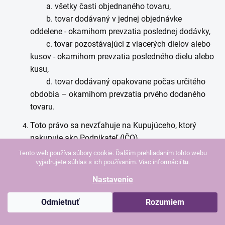
a.
všetky časti objednaného tovaru
,
b.
tovar dodávaný v jednej objednávke
oddelene - okamihom prevzatia poslednej dodávky
,
c.
tovar pozostávajúci z viacerých dielov alebo
kusov - okamihom prevzatia posledného dielu alebo
kusu
,
d.
tovar dodávaný opakovane počas určitého
obdobia – okamihom prevzatia prvého dodaného
tovaru
.
Toto právo sa nevzťahuje na Kupujúceho, ktorý
nakupuje ako Podnikateľ (IČO).
Tento web používa súbory cookie. Ďalším prehliadaním tohto webu
Spotrebiteľ môže svoje právo na odstúpenie
vyjadrujete súhlas s ich používaním. Viac informácií
tu
.
uplatniť:
Nastavenie
a. písomne na korešpondenčnej adrese
Predávajúceho,
Odmietnuť
Rozumiem
b.
e-mailom na adrese
info@beautissimo.sk
,
c. iným jednoznačným vyhlásením na