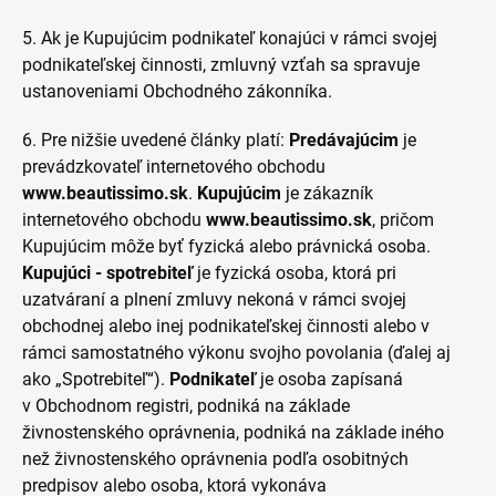
5. Ak je Kupujúcim podnikateľ konajúci v rámci svojej
podnikateľskej činnosti, zmluvný vzťah sa spravuje
ustanoveniami Obchodného zákonníka.
6. Pre nižšie uvedené články platí:
Predávajúcim
je
prevádzkovateľ internetového obchodu
www.beautissimo.sk
.
Kupujúcim
je zákazník
internetového obchodu
www.beautissimo.sk
, pričom
Kupujúcim môže byť fyzická alebo právnická osoba.
Kupujúci - spotrebiteľ
je fyzická osoba, ktorá pri
uzatváraní a plnení zmluvy nekoná v rámci svojej
obchodnej alebo inej podnikateľskej činnosti alebo v
rámci samostatného výkonu svojho povolania (ďalej aj
ako „Spotrebiteľ“).
Podnikateľ
je osoba zapísaná
v Obchodnom registri, podniká na základe
živnostenského oprávnenia, podniká na základe iného
než živnostenského oprávnenia podľa osobitných
predpisov alebo osoba, ktorá vykonáva