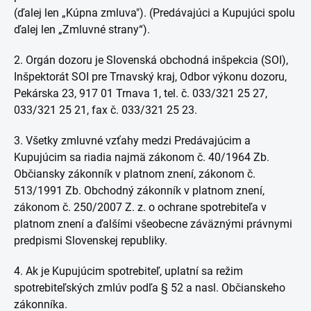
(ďalej len „Kúpna zmluva"). (Predávajúci a Kupujúci spolu
ďalej len „Zmluvné strany“).
2. Orgán dozoru je Slovenská obchodná inšpekcia (SOI),
Inšpektorát SOI pre Trnavský kraj, Odbor výkonu dozoru,
Pekárska 23, 917 01 Trnava 1, tel. č. 033/321 25 27,
033/321 25 21, fax č. 033/321 25 23.
3. Všetky zmluvné vzťahy medzi Predávajúcim a
Kupujúcim sa riadia najmä zákonom č. 40/1964 Zb.
Občiansky zákonník v platnom znení, zákonom č.
513/1991 Zb. Obchodný zákonník v platnom znení,
zákonom č. 250/2007 Z. z. o ochrane spotrebiteľa v
platnom znení a ďalšími všeobecne záväznými právnymi
predpismi Slovenskej republiky.
4. Ak je Kupujúcim spotrebiteľ, uplatní sa režim
spotrebiteľských zmlúv podľa § 52 a nasl. Občianskeho
zákonníka.