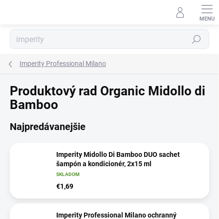
Prejsť
na
obsah
Hľadať
Imperity Professional Milano
Produktový rad Organic Midollo di
Bamboo
Najpredávanejšie
Imperity Midollo Di Bamboo DUO sachet
šampón a kondicionér, 2x15 ml
SKLADOM
€1,69
Imperity Professional Milano ochranný