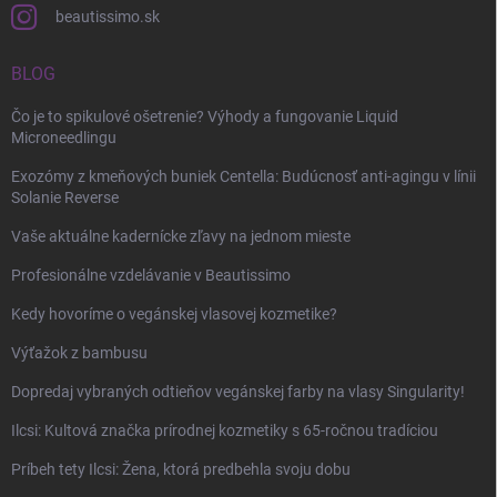
beautissimo.sk
BLOG
Čo je to spikulové ošetrenie? Výhody a fungovanie Liquid
Microneedlingu
Exozómy z kmeňových buniek Centella: Budúcnosť anti-agingu v línii
Solanie Reverse
Vaše aktuálne kadernícke zľavy na jednom mieste
Profesionálne vzdelávanie v Beautissimo
Kedy hovoríme o vegánskej vlasovej kozmetike?
Výťažok z bambusu
Dopredaj vybraných odtieňov vegánskej farby na vlasy Singularity!
Ilcsi: Kultová značka prírodnej kozmetiky s 65-ročnou tradíciou
Príbeh tety Ilcsi: Žena, ktorá predbehla svoju dobu