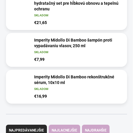
hydratačný set pre hĺbkovú obnovu a tepelnú
ochranu
SKLADOM
€21,65
Imperity Midollo Di Bamboo šampón proti
vypadávaniu vlasov, 250 ml
SKLADOM
€7,99
Imperity Midollo Di Bamboo rekonštrukčné
sérum, 10x10 ml
SKLADOM
€16,99
R
a
NAJPREDÁVANEJŠIE
NAJLACNEJŠIE
NAJDRAHŠIE