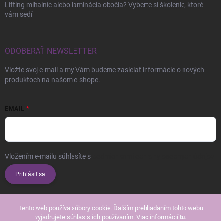
Lifting mihalníc alebo laminácia obočia? Vyberte si školenie, ktoré
vám sedí
ODOBERAŤ NEWSLETTER
Vložte svoj e-mail a my Vám budeme zasielať informácie o nových
produktoch na našom e-shope.
EMAIL
Vložením e-mailu súhlasíte s
podmienkami ochrany osobných údajov
Prihlásiť sa
Tento web používa súbory cookie. Ďalším prehliadaním tohto webu
vyjadrujete súhlas s ich používaním. Viac informácií
tu
.