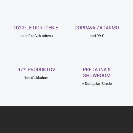
RÝCHLE DORUČENIE
DOPRAVA ZADARMO
na akúkoľvek adresu
nad 99 €
97% PRODUKTOV
PREDAJŇA &
SHOWROOM
ihneď skladom
v Dunajskej Strede
Z
á
p
ä