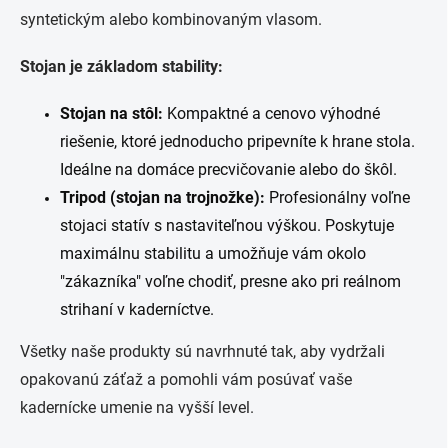
k
syntetickým alebo kombinovaným vlasom.
y
v
Stojan je základom stability:
ý
p
i
Stojan na stôl:
Kompaktné a cenovo výhodné
s
riešenie, ktoré jednoducho pripevníte k hrane stola.
u
Ideálne na domáce precvičovanie alebo do škôl.
Tripod (stojan na trojnožke):
Profesionálny voľne
stojaci statív s nastaviteľnou výškou. Poskytuje
maximálnu stabilitu a umožňuje vám okolo
"zákazníka" voľne chodiť, presne ako pri reálnom
strihaní v kaderníctve.
Všetky naše produkty sú navrhnuté tak, aby vydržali
opakovanú záťaž a pomohli vám posúvať vaše
kadernícke umenie na vyšší level.