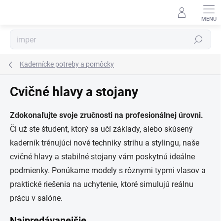
Prejsť
na
obsah
Hľadať
Kadernícke potreby a pomôcky
Cvičné hlavy a stojany
Zdokonaľujte svoje zručnosti na profesionálnej úrovni.
Či už ste študent, ktorý sa učí základy, alebo skúsený
kaderník trénujúci nové techniky strihu a stylingu, naše
cvičné hlavy a stabilné stojany vám poskytnú ideálne
podmienky. Ponúkame modely s rôznymi typmi vlasov a
praktické riešenia na uchytenie, ktoré simulujú reálnu
prácu v salóne.
Najpredávanejšie