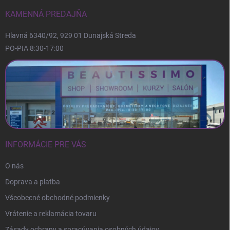
t
i
KAMENNÁ PREDAJŇA
e
Hlavná 6340/92, 929 01 Dunajská Streda
PO-PIA 8:30-17:00
INFORMÁCIE PRE VÁS
O nás
Doprava a platba
Všeobecné obchodné podmienky
Vrátenie a reklamácia tovaru
Zásady ochrany a spracúvania osobných údajov