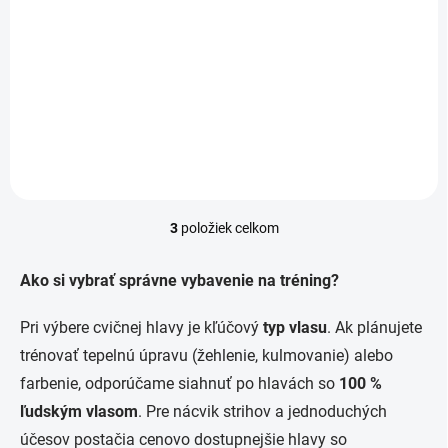
nastaviteľnou výškou
€66,95
€54,43 bez DPH
Do košíka
3
položiek celkom
O
v
l
Ako si vybrať správne vybavenie na tréning?
á
d
Pri výbere cvičnej hlavy je kľúčový
typ vlasu
. Ak plánujete
a
c
trénovať tepelnú úpravu (žehlenie, kulmovanie) alebo
i
farbenie, odporúčame siahnuť po hlavách so
100 %
e
p
ľudským vlasom
. Pre nácvik strihov a jednoduchých
r
účesov postačia cenovo dostupnejšie hlavy so
v