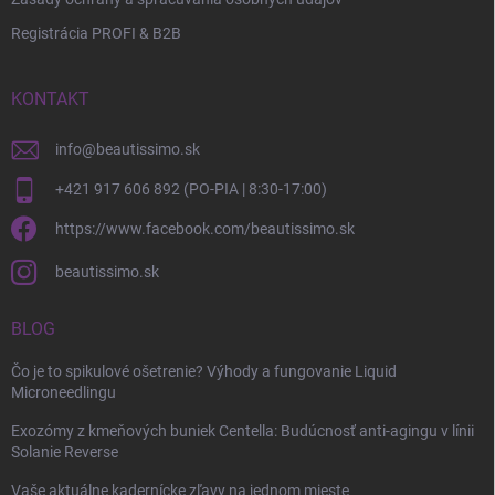
Registrácia PROFI & B2B
KONTAKT
info
@
beautissimo.sk
+421 917 606 892 (PO-PIA | 8:30-17:00)
https://www.facebook.com/beautissimo.sk
beautissimo.sk
BLOG
Čo je to spikulové ošetrenie? Výhody a fungovanie Liquid
Microneedlingu
Exozómy z kmeňových buniek Centella: Budúcnosť anti-agingu v línii
Solanie Reverse
Vaše aktuálne kadernícke zľavy na jednom mieste