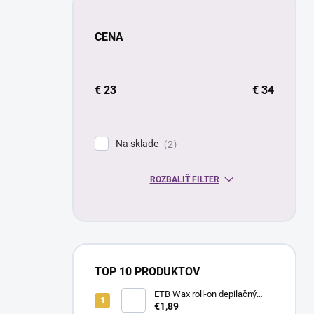
CENA
€
23
€
34
Na sklade
2
ROZBALIŤ FILTER
TOP 10 PRODUKTOV
ETB Wax roll-on depilačný
vosk azulénový, 100 ml |
€1,89