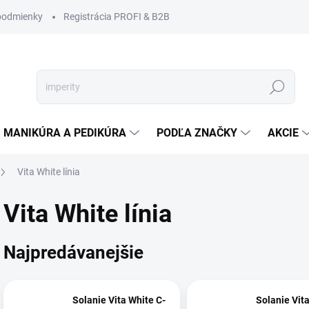
podmienky
Registrácia PROFI & B2B
Hľadať
MANIKÚRA A PEDIKÚRA
PODĽA ZNAČKY
AKCIE
Vita White línia
Vita White línia
Najpredávanejšie
Solanie Vita White C-
Solanie Vit