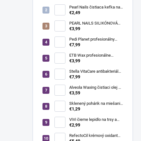
široká hlavica
Pearl Nails čistiaca kefka na
odstránenie prachu -
€2,49
nadstavec do brúsky na
nechty
PEARL NAILS SILIKÓNOVÁ
LEŠTIACA HLAVICA ZELENÁ -
€3,99
JEMNÁ
Pedi Planet profesionálny
držiak na skalpelové čepieľky
€7,99
č. 4, 1 ks
ETB Wax profesionálne
depilačné prúžky White - biele,
€3,99
100 ks
Stella VitaCare antibakteriálna
pleťová voda po holení a
€7,99
čistení pleti, 1000 ml
Alveola Waxing čistiaci olej po
depilácii s eukalyptom, 300 ml
€3,59
Sklenený pohárik na miešanie
farby
€1,29
ViVi čierne lepidlo na trsy a
umelé mihalnice pre
€2,99
profesionálov, 7 g
RefectoCil krémový oxidant
3%, 100 ml
€5,49