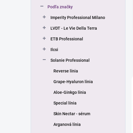
n
Podľa značky
e
l
Imperity Professional Milano
LVDT - Le Vie Della Terra
ETB Professional
Ilcsi
Solanie Professional
Reverse línia
Grape-Hyaluron línia
Aloe-Ginkgo línia
Special línia
Skin Nectar - sérum
Arganová línia