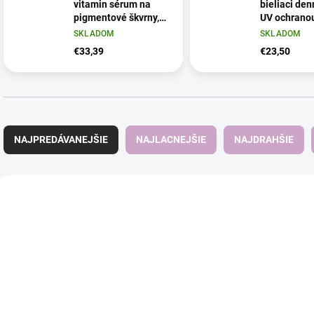
vitamin sérum na
bieliaci den
pigmentové škvrny,
UV ochranou
30 ml
SKLADOM
SKLADOM
€33,39
€23,50
R
a
NAJPREDÁVANEJŠIE
NAJLACNEJŠIE
NAJDRAHŠIE
d
e
n
V
i
ý
e
p
p
i
r
s
o
p
d
r
u
o
k
d