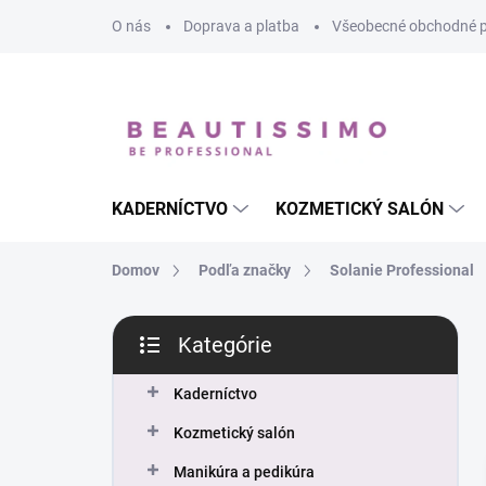
Prejsť
O nás
Doprava a platba
Všeobecné obchodné 
na
obsah
KADERNÍCTVO
KOZMETICKÝ SALÓN
Domov
Podľa značky
Solanie Professional
B
Kategórie
o
Preskočiť
č
kategórie
n
Kaderníctvo
ý
Kozmetický salón
p
a
Manikúra a pedikúra