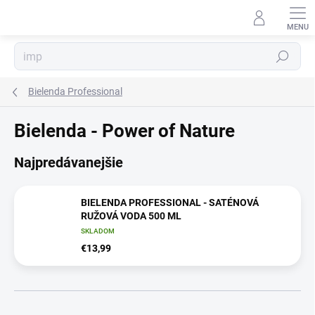
Prejsť
na
obsah
Hľadať
Bielenda Professional
Bielenda - Power of Nature
Najpredávanejšie
BIELENDA PROFESSIONAL - SATÉNOVÁ
RUŽOVÁ VODA 500 ML
SKLADOM
€13,99
R