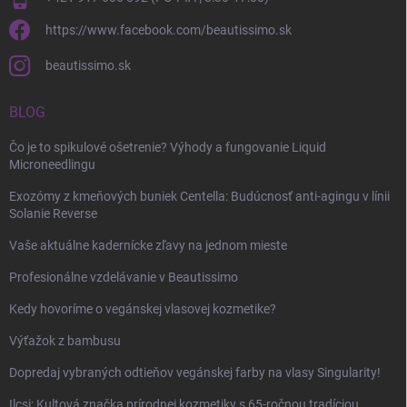
https://www.facebook.com/beautissimo.sk
beautissimo.sk
BLOG
Čo je to spikulové ošetrenie? Výhody a fungovanie Liquid
Microneedlingu
Exozómy z kmeňových buniek Centella: Budúcnosť anti-agingu v línii
Solanie Reverse
Vaše aktuálne kadernícke zľavy na jednom mieste
Profesionálne vzdelávanie v Beautissimo
Kedy hovoríme o vegánskej vlasovej kozmetike?
Výťažok z bambusu
Dopredaj vybraných odtieňov vegánskej farby na vlasy Singularity!
Ilcsi: Kultová značka prírodnej kozmetiky s 65-ročnou tradíciou