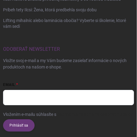
Príbeh tety Ilcsi: Žena, ktorá predbehla svoju dobu
Lifting mihalníc alebo laminácia obočia? Vyberte si školenie, ktoré
vám sedí
ODOBERAŤ NEWSLETTER
Vložte svoj e-mail a my Vám budeme zasielať informácie o nových
produktoch na našom e-shope.
EMAIL
Vložením e-mailu súhlasíte s
podmienkami ochrany osobných údajov
Prihlásiť sa