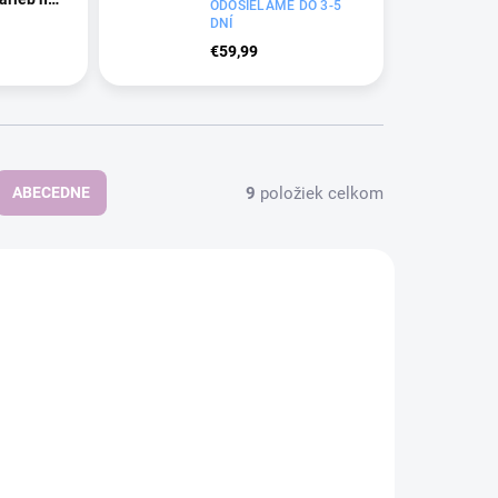
ODOSIELAME DO 3-5
odtieňov
DNÍ
€59,99
9
položiek celkom
ABECEDNE
NOVINKA