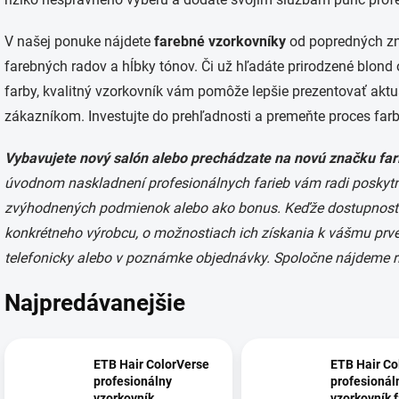
V našej ponuke nájdete
farebné vzorkovníky
od popredných zna
farebných radov a hĺbky tónov. Či už hľadáte prirodzené blond 
farby, kvalitný vzorkovník vám pomôže lepšie prezentovať aktu
zákazníkom. Investujte do prehľadnosti a premeňte proces far
Vybavujete nový salón alebo prechádzate na novú značku far
úvodnom naskladnení profesionálnych farieb vám radi posky
zvýhodnených podmienok alebo ako bonus. Keďže dostupnosť 
konkrétneho výrobcu, o možnostiach ich získania k vášmu prv
telefonicky alebo v poznámke objednávky. Spoločne nájdeme rie
Najpredávanejšie
ETB Hair ColorVerse
ETB Hair Co
profesionálny
profesionál
vzorkovník
vzorkovník f