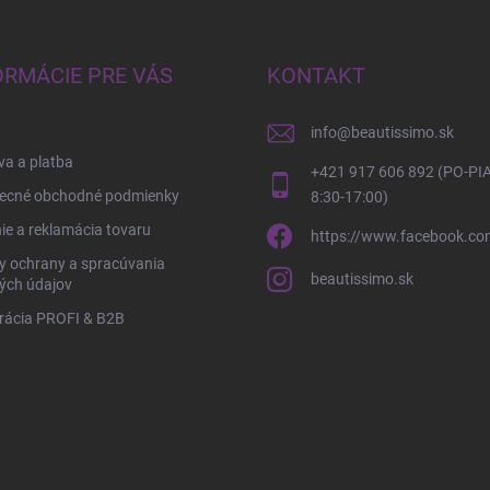
ORMÁCIE PRE VÁS
KONTAKT
info
@
beautissimo.sk
a a platba
+421 917 606 892 (PO-PIA
ecné obchodné podmienky
8:30-17:00)
ie a reklamácia tovaru
https://www.facebook.co
y ochrany a spracúvania
beautissimo.sk
ých údajov
rácia PROFI & B2B