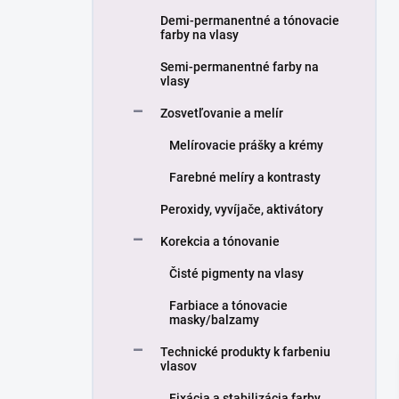
n
Demi-permanentné a tónovacie
e
farby na vlasy
l
Semi-permanentné farby na
vlasy
Zosvetľovanie a melír
Melírovacie prášky a krémy
Farebné melíry a kontrasty
Peroxidy, vyvíjače, aktivátory
Korekcia a tónovanie
Čisté pigmenty na vlasy
Farbiace a tónovacie
masky/balzamy
Technické produkty k farbeniu
vlasov
Fixácia a stabilizácia farby