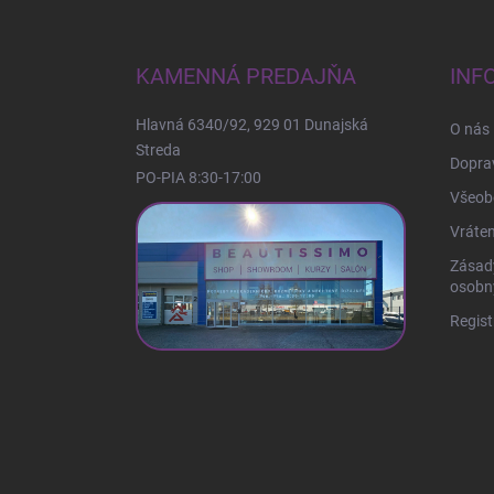
á
p
ä
KAMENNÁ PREDAJŇA
INF
t
i
Hlavná 6340/92, 929 01 Dunajská
O nás
e
Streda
Doprav
PO-PIA 8:30-17:00
Všeob
Vráten
Zásad
osobn
Regist