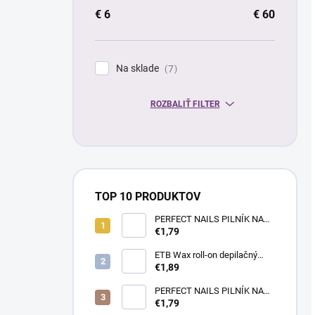
€
6
€
60
Na sklade
7
ROZBALIŤ FILTER
TOP 10 PRODUKTOV
PERFECT NAILS PILNÍK NA
NECHTY- PRÉMIUM #180/180
€1,79
ETB Wax roll-on depilačný
vosk azulénový, 100 ml |
€1,89
široká hlavica
PERFECT NAILS PILNÍK NA
NECHTY - PRÉMIUM
€1,79
#150/150