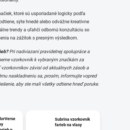
čiek, ktoré sú usporiadané logicky podľa
odtiene, sýte hnedé alebo odvážne kreatívne
álne trendy a uľahčí odbornú konzultáciu so
benia na zážitok s presným výsledkom.
ieb?
Pri nadviazaní pravidelnej spolupráce a
tneme vzorkovník k vybraným značkám za
vzorkovníkov závisí od aktuálnych zásob a
ému naskladneniu sa, prosím, informujte vopred
šenie, aby ste mali všetky odtiene hneď poruke.
lorVerse
Subrina vzorkovník
ny
farieb na vlasy
arieb na