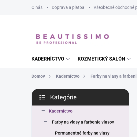
Prejsť
O nás
Doprava a platba
Všeobecné obchodné 
na
obsah
KADERNÍCTVO
KOZMETICKÝ SALÓN
Domov
Kaderníctvo
Farby na vlasy a farben
B
Kategórie
o
Preskočiť
č
kategórie
n
Kaderníctvo
ý
Farby na vlasy a farbenie vlasov
p
a
Permanentné farby na vlasy