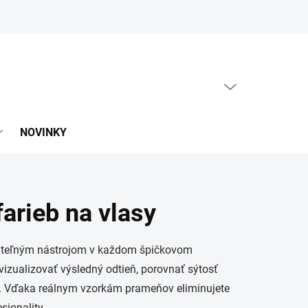
PRÁZDNY KOŠÍK
NÁKUPNÝ
KOŠÍK
NOVINKY
arieb na vlasy
teľným nástrojom v každom špičkovom
zualizovať výsledný odtieň, porovnať sýtosť
v. Vďaka reálnym vzorkám prameňov eliminujete
sionality.