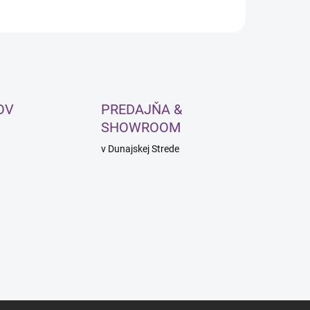
OV
PREDAJŇA &
SHOWROOM
v Dunajskej Strede