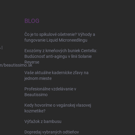
BLOG
Čo je to spikulové ošetrenie? Výhody a
fungovanie Liquid Microneedlingu
 |
Exozómy z kmeňových buniek Centella:
Budúcnosť anti-agingu v línii Solanie
Reverse
m/beautissimo.sk
Vaše aktuálne kadernícke zľavy na
jednom mieste
Profesionálne vzdelávanie v
Beautissimo
Kedy hovoríme o vegánskej vlasovej
kozmetike?
Výťažok z bambusu
Dopredaj vybraných odtieňov