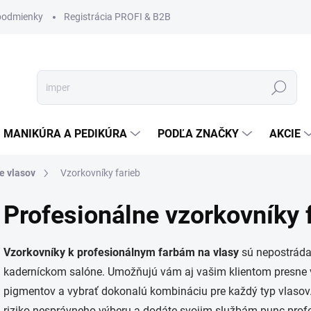
podmienky
Registrácia PROFI & B2B
Hľadať
MANIKÚRA A PEDIKÚRA
PODĽA ZNAČKY
AKCIE
ie vlasov
Vzorkovníky farieb
Profesionálne vzorkovníky f
Vzorkovníky k profesionálnym farbám na vlasy
sú nepostráda
kaderníckom salóne. Umožňujú vám aj vašim klientom presne vi
pigmentov a vybrať dokonalú kombináciu pre každý typ vlaso
riziko nesprávneho výberu a dodáte svojim službám punc profe