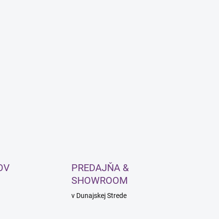
OV
PREDAJŇA &
SHOWROOM
v Dunajskej Strede