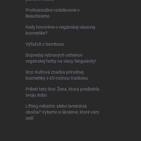
Profesionálne vzdelávanie v
Beautissimo
Kedy hovoríme o vegánskej vlasovej
kozmetike?
Výťažok z bambusu
Dopredaj vybraných odtieňov
vegánskej farby na vlasy Singularity!
Ilcsi: Kultová značka prírodnej
kozmetiky s 65-ročnou tradíciou
Príbeh tety Ilcsi: Žena, ktorá predbehla
svoju dobu
Lifting mihalníc alebo laminácia
obočia? Vyberte si školenie, ktoré vám
sedí