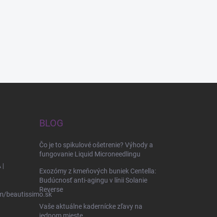
BLOG
Čo je to spikulové ošetrenie? Výhody a
fungovanie Liquid Microneedlingu
 |
Exozómy z kmeňových buniek Centella:
Budúcnosť anti-agingu v línii Solanie
Reverse
m/beautissimo.sk
Vaše aktuálne kadernícke zľavy na
jednom mieste