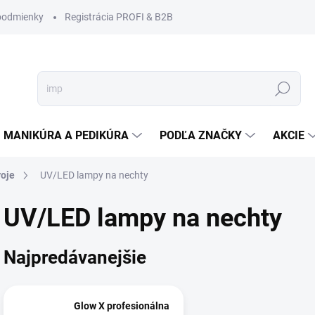
podmienky
Registrácia PROFI & B2B
Hľadať
MANIKÚRA A PEDIKÚRA
PODĽA ZNAČKY
AKCIE
roje
UV/LED lampy na nechty
UV/LED lampy na nechty
Najpredávanejšie
Glow X profesionálna