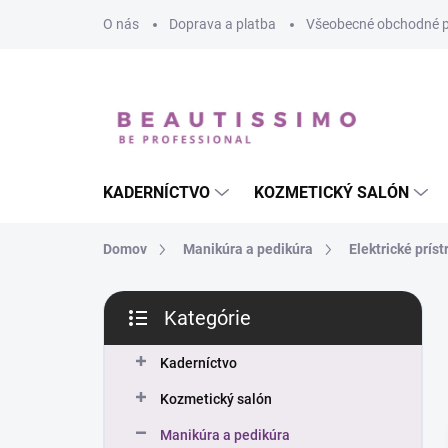
Prejsť
O nás
Doprava a platba
Všeobecné obchodné 
na
obsah
KADERNÍCTVO
KOZMETICKÝ SALÓN
Domov
Manikúra a pedikúra
Elektrické príst
B
Kategórie
o
Preskočiť
č
kategórie
n
Kaderníctvo
ý
Kozmetický salón
p
a
Manikúra a pedikúra