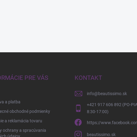
ORMÁCIE PRE VÁS
KONTAKT
info
@
beautissimo.sk
a a platba
+421 917 606 892 (PO-PIA
ecné obchodné podmienky
8:30-17:00)
ie a reklamácia tovaru
https://www.facebook.co
y ochrany a spracúvania
beautissimo.sk
ých údajov