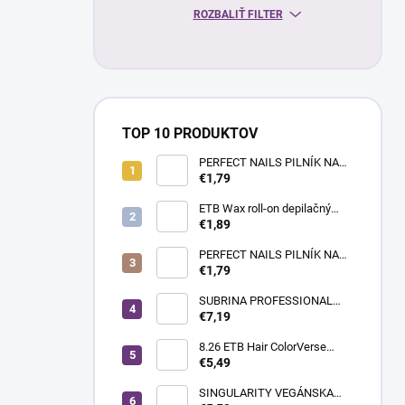
ROZBALIŤ FILTER
TOP 10 PRODUKTOV
PERFECT NAILS PILNÍK NA
NECHTY- PRÉMIUM #180/180
€1,79
ETB Wax roll-on depilačný
vosk azulénový, 100 ml |
€1,89
široká hlavica
PERFECT NAILS PILNÍK NA
NECHTY - PRÉMIUM
€1,79
#150/150
SUBRINA PROFESSIONAL
COLOUR CONTRAST
€7,19
FAREBNÝ MELÍR MAGENTA
60ML
8.26 ETB Hair ColorVerse
vegánska permanentná farba
€5,49
na vlasy bez PPD, 100 ml |
svetlá blond perleťová
SINGULARITY VEGÁNSKA