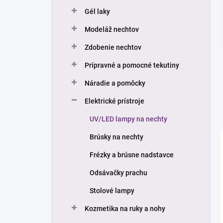
n
Gél laky
e
l
Modeláž nechtov
Zdobenie nechtov
Prípravné a pomocné tekutiny
Náradie a pomôcky
Elektrické prístroje
UV/LED lampy na nechty
Brúsky na nechty
Frézky a brúsne nadstavce
Odsávačky prachu
Stolové lampy
Kozmetika na ruky a nohy