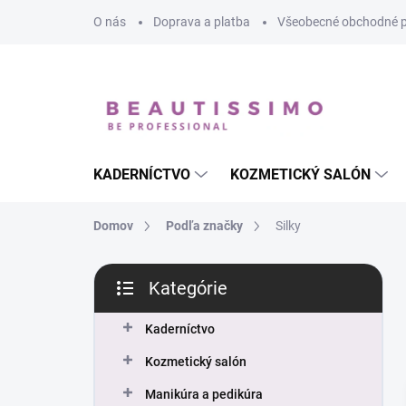
Prejsť
O nás
Doprava a platba
Všeobecné obchodné 
na
obsah
KADERNÍCTVO
KOZMETICKÝ SALÓN
Domov
Podľa značky
Silky
B
Kategórie
o
Preskočiť
č
kategórie
n
Kaderníctvo
ý
Kozmetický salón
p
a
Manikúra a pedikúra