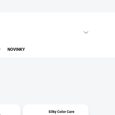
PRÁZDNY KOŠÍK
NÁKUPNÝ
KOŠÍK
NOVINKY
Silky Color Care