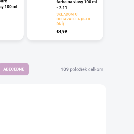
Care
farba na vlasy 100 ml
asy 100 ml
- 7.11
SKLADOM U
DODÁVATEĽA (8-10
DNÍ)
€4,99
109
položiek celkom
ABECEDNE