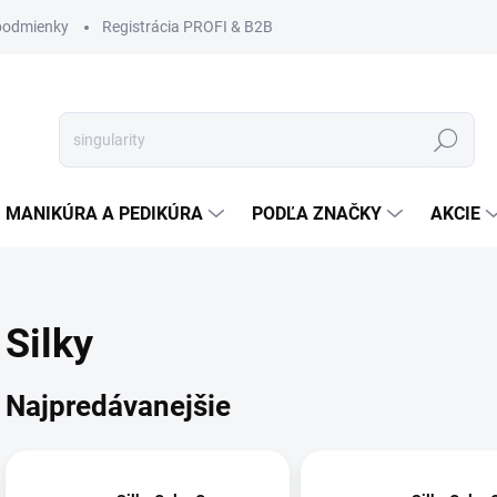
podmienky
Registrácia PROFI & B2B
Hľadať
MANIKÚRA A PEDIKÚRA
PODĽA ZNAČKY
AKCIE
Silky
Najpredávanejšie