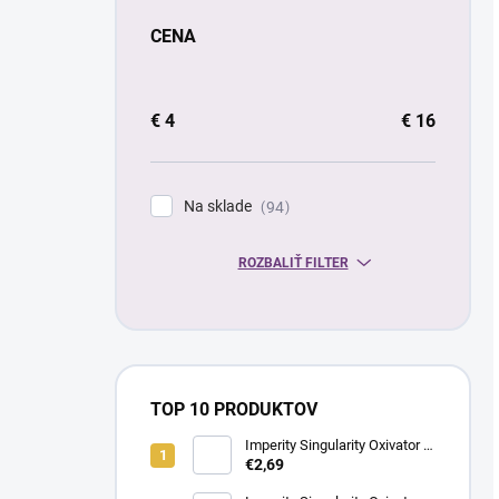
CENA
€
4
€
16
Na sklade
94
ROZBALIŤ FILTER
TOP 10 PRODUKTOV
Imperity Singularity Oxivator 6
% (20 Vol.), 150 ml
€2,69