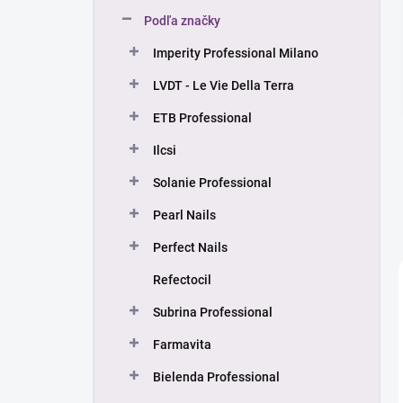
n
Podľa značky
e
l
Imperity Professional Milano
LVDT - Le Vie Della Terra
ETB Professional
Ilcsi
Solanie Professional
Pearl Nails
Perfect Nails
Refectocil
Subrina Professional
Farmavita
Bielenda Professional