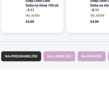
Silky Color Care
Silky Color 
farba na vlasy 100 ml
farba na vl
- 9.11
- 8.11
SKLADOM
SKLADOM
€4,99
€4,99
R
a
NAJPREDÁVANEJŠIE
NAJLACNEJŠIE
NAJDRAHŠIE
d
e
n
V
i
ý
e
p
p
i
r
s
o
p
d
r
u
o