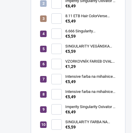
Imperity Singularity Oxivator 6
% (20 Vol.), 1000 ml
€6,49
8.11 ETB Hair ColorVerse
vegánska permanentná farba
€5,49
na vlasy bez PPD, 100 ml |
svetlá blond intenzívna
6.666 Singularity
popolavá
profesionálna
€5,59
mikropigmentová vegánska
krémová farba na vlasy, 100
SINGULARITY VEGÁNSKA
ml | ULTRA
KRÉMOVÁ FARBA NA VLASY
€5,59
100ML 12.0 ŠPECIÁLNA
PRIRODZENÁ BLOND
VZORKOVNÍK FARIEB OVAL
WHITE-BIELE 20KS
€1,29
Intensive farba na mihalnice a
obočie - Deep Black, 20 ml
€5,49
Intensive farba na mihalnice a
obočie - hnedá, 20 ml
€5,49
Imperity Singularity Oxivator 3
% (10 Vol.), 1000 ml
€6,49
SINGULARITY FARBA NA
VLASY 100ml 11.21
€5,59