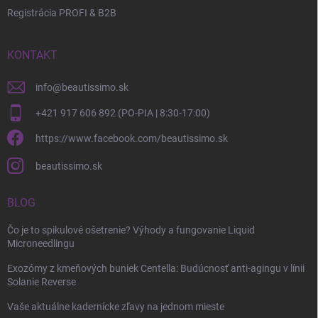
Registrácia PROFI & B2B
KONTAKT
info
@
beautissimo.sk
+421 917 606 892 (PO-PIA | 8:30-17:00)
https://www.facebook.com/beautissimo.sk
beautissimo.sk
BLOG
Čo je to spikulové ošetrenie? Výhody a fungovanie Liquid
Microneedlingu
Exozómy z kmeňových buniek Centella: Budúcnosť anti-agingu v línii
Solanie Reverse
Vaše aktuálne kadernícke zľavy na jednom mieste