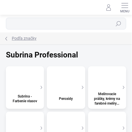
Prejsť
na
obsah
Hľadať
Podľa značky
Subrina Professional
Melírovacie
Subrina -
Peroxidy
prášky, krémy na
Farbenie vlasov
farebné melíry a
odfarbovače