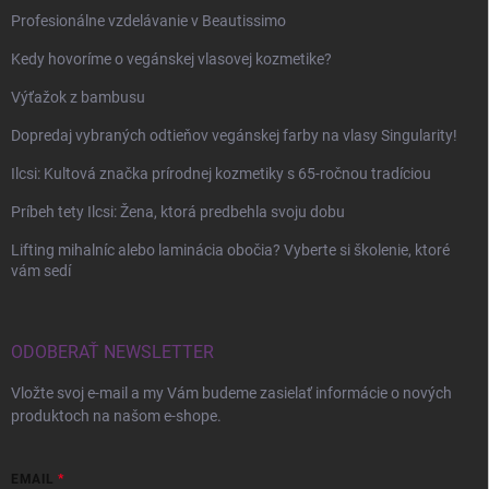
Profesionálne vzdelávanie v Beautissimo
Kedy hovoríme o vegánskej vlasovej kozmetike?
Výťažok z bambusu
Dopredaj vybraných odtieňov vegánskej farby na vlasy Singularity!
Ilcsi: Kultová značka prírodnej kozmetiky s 65-ročnou tradíciou
Príbeh tety Ilcsi: Žena, ktorá predbehla svoju dobu
Lifting mihalníc alebo laminácia obočia? Vyberte si školenie, ktoré
vám sedí
ODOBERAŤ NEWSLETTER
Vložte svoj e-mail a my Vám budeme zasielať informácie o nových
produktoch na našom e-shope.
EMAIL