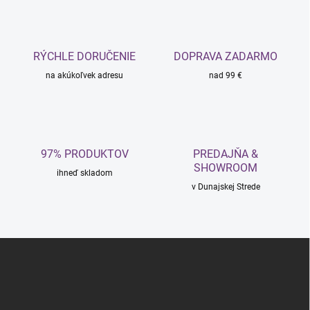
k
c
o
i
e
v
p
a
r
RÝCHLE DORUČENIE
DOPRAVA ZADARMO
n
v
i
na akúkoľvek adresu
nad 99 €
k
e
y
v
ý
p
i
97% PRODUKTOV
PREDAJŇA &
s
SHOWROOM
u
ihneď skladom
v Dunajskej Strede
Z
á
p
ä
t