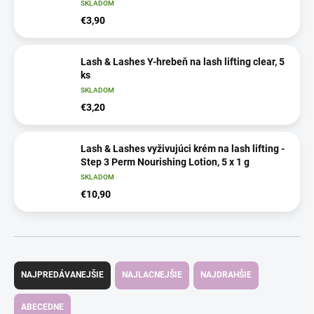
SKLADOM
€3,90
Lash & Lashes Y-hrebeň na lash lifting clear, 5
ks
SKLADOM
€3,20
Lash & Lashes vyživujúci krém na lash lifting -
Step 3 Perm Nourishing Lotion, 5 x 1 g
SKLADOM
€10,90
R
a
NAJPREDÁVANEJŠIE
NAJLACNEJŠIE
NAJDRAHŠIE
d
e
ABECEDNE