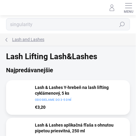
Prejsť
na
obsah
Hľadať
Lash and Lashes
Lash Lifting Lash&Lashes
Najpredávanejšie
Lash & Lashes Y-hrebeň na lash lifting
cyklámenový, 5 ks
ODOSIELAME DO 3-5 DNÍ
€3,20
Lash & Lashes aplikačná fľaša s ohnutou
pipetou priesvitná, 250 ml