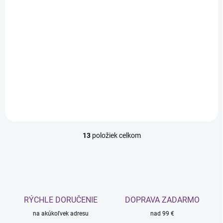
SKLADOM
Lash & Lashes lepidlo
na lash lifting, 5 ml
€19,30
€15,69 bez DPH
Do košíka
13
položiek celkom
O
v
l
á
d
a
c
RÝCHLE DORUČENIE
DOPRAVA ZADARMO
i
na akúkoľvek adresu
e
nad 99 €