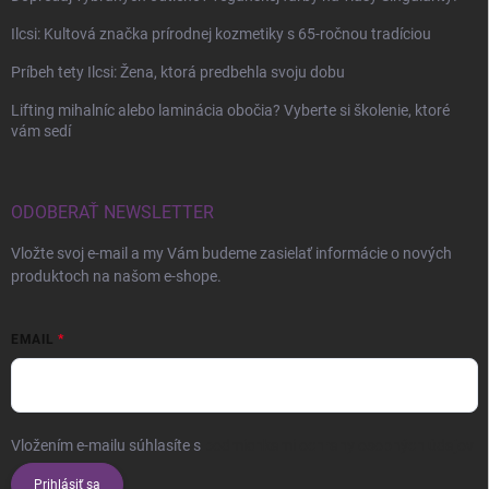
Ilcsi: Kultová značka prírodnej kozmetiky s 65-ročnou tradíciou
Príbeh tety Ilcsi: Žena, ktorá predbehla svoju dobu
Lifting mihalníc alebo laminácia obočia? Vyberte si školenie, ktoré
vám sedí
ODOBERAŤ NEWSLETTER
Vložte svoj e-mail a my Vám budeme zasielať informácie o nových
produktoch na našom e-shope.
EMAIL
Vložením e-mailu súhlasíte s
podmienkami ochrany osobných údajov
Prihlásiť sa