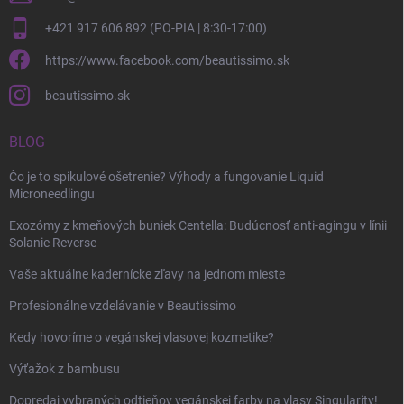
+421 917 606 892 (PO-PIA | 8:30-17:00)
https://www.facebook.com/beautissimo.sk
beautissimo.sk
BLOG
Čo je to spikulové ošetrenie? Výhody a fungovanie Liquid
Microneedlingu
Exozómy z kmeňových buniek Centella: Budúcnosť anti-agingu v línii
Solanie Reverse
Vaše aktuálne kadernícke zľavy na jednom mieste
Profesionálne vzdelávanie v Beautissimo
Kedy hovoríme o vegánskej vlasovej kozmetike?
Výťažok z bambusu
Dopredaj vybraných odtieňov vegánskej farby na vlasy Singularity!