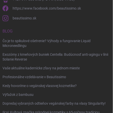
https://www.facebook.com/beautissimo.sk
beautissimo.sk
BLOG
Čo je to spikulové ošetrenie? Výhody a fungovanie Liquid
Microneedlingu
Exozómy z kmeňových buniek Centella: Budúcnosť anti-agingu v línii
Solanie Reverse
Vaše aktuálne kadernícke zľavy na jednom mieste
Profesionálne vzdelávanie v Beautissimo
Kedy hovoríme o vegánskej vlasovej kozmetike?
Výťažok z bambusu
Dopredaj vybraných odtieňov vegánskej farby na vlasy Singularity!
Ilcsi: Kultová značka prírodnej kozmetiky s 65-ročnou tradíciou