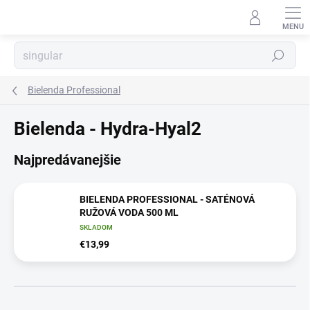
Prejsť
na
obsah
Hľadať
Bielenda Professional
Bielenda - Hydra-Hyal2
Najpredávanejšie
BIELENDA PROFESSIONAL - SATÉNOVÁ
RUŽOVÁ VODA 500 ML
SKLADOM
€13,99
R