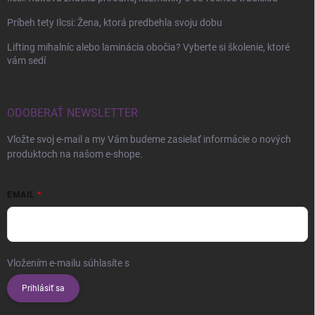
Príbeh tety Ilcsi: Žena, ktorá predbehla svoju dobu
Lifting mihalníc alebo laminácia obočia? Vyberte si školenie, ktoré
vám sedí
ODOBERAŤ NEWSLETTER
Vložte svoj e-mail a my Vám budeme zasielať informácie o nových
produktoch na našom e-shope.
EMAIL
Vložením e-mailu súhlasíte s
podmienkami ochrany osobných údajov
Prihlásiť sa