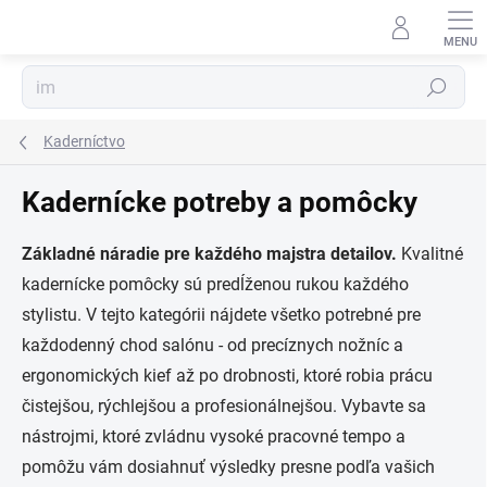
Prejsť
na
obsah
Hľadať
Kaderníctvo
Kadernícke potreby a pomôcky
Základné náradie pre každého majstra detailov.
Kvalitné
kadernícke pomôcky sú predĺženou rukou každého
stylistu. V tejto kategórii nájdete všetko potrebné pre
každodenný chod salónu - od precíznych nožníc a
ergonomických kief až po drobnosti, ktoré robia prácu
čistejšou, rýchlejšou a profesionálnejšou. Vybavte sa
nástrojmi, ktoré zvládnu vysoké pracovné tempo a
pomôžu vám dosiahnuť výsledky presne podľa vašich