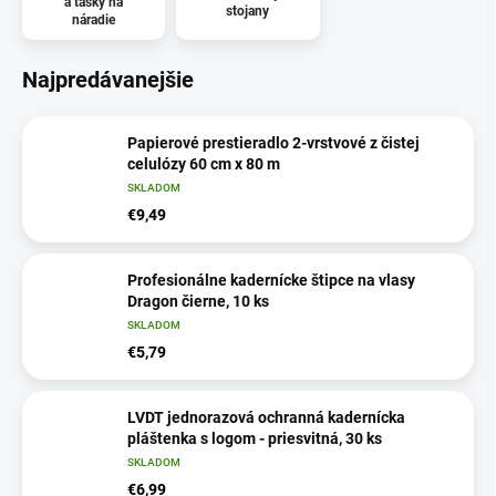
a tašky na
stojany
náradie
Najpredávanejšie
Papierové prestieradlo 2-vrstvové z čistej
celulózy 60 cm x 80 m
SKLADOM
€9,49
Profesionálne kadernícke štipce na vlasy
Dragon čierne, 10 ks
SKLADOM
€5,79
LVDT jednorazová ochranná kadernícka
pláštenka s logom - priesvitná, 30 ks
SKLADOM
€6,99