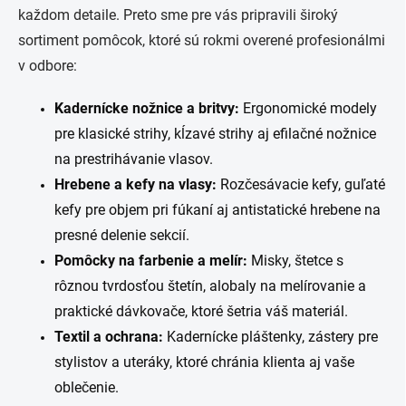
n
v
každom detaile. Preto sme pre vás pripravili široký
i
k
e
sortiment pomôcok, ktoré sú rokmi overené profesionálmi
y
v
v odbore:
ý
p
Kadernícke nožnice a britvy:
Ergonomické modely
i
s
pre klasické strihy, kĺzavé strihy aj efilačné nožnice
u
na prestrihávanie vlasov.
Hrebene a kefy na vlasy:
Rozčesávacie kefy, guľaté
kefy pre objem pri fúkaní aj antistatické hrebene na
presné delenie sekcií.
Pomôcky na farbenie a melír:
Misky, štetce s
rôznou tvrdosťou štetín, alobaly na melírovanie a
praktické dávkovače, ktoré šetria váš materiál.
Textil a ochrana:
Kadernícke pláštenky, zástery pre
stylistov a uteráky, ktoré chránia klienta aj vaše
oblečenie.