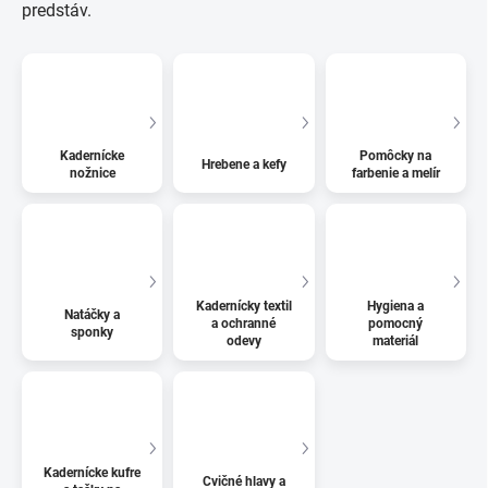
predstáv.
Kadernícke
Pomôcky na
Hrebene a kefy
nožnice
farbenie a melír
Kadernícky textil
Hygiena a
Natáčky a
a ochranné
pomocný
sponky
odevy
materiál
Kadernícke kufre
Cvičné hlavy a