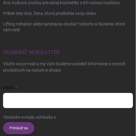
Ilcsi: Kultová značka prírodnej kozmetiky s 65-ročnou tradíciou
Príbeh tety Ilcsi: Žena, ktorá predbehla svoju dobu
Lifting mihalníc alebo laminácia obočia? Vyberte si školenie, ktoré
vám sedí
ODOBERAŤ NEWSLETTER
Vložte svoj e-mail a my Vám budeme zasielať informácie o nových
produktoch na našom e-shope.
EMAIL
Vložením e-mailu súhlasíte s
podmienkami ochrany osobných údajov
Prihlásiť sa