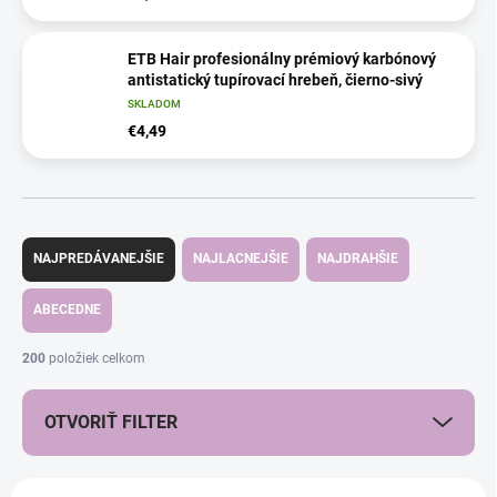
ETB Hair profesionálny prémiový karbónový
antistatický tupírovací hrebeň, čierno-sivý
SKLADOM
€4,49
R
a
NAJPREDÁVANEJŠIE
NAJLACNEJŠIE
NAJDRAHŠIE
d
e
ABECEDNE
n
i
200
položiek celkom
e
p
OTVORIŤ FILTER
r
o
d
V