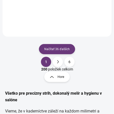
6 radová
€14,88 bez DPH
€16,02 bez DPH
Do košíka
Do košíka
Načítať 36 ďalších
1
6
O
S
v
t
200
položiek celkom
l
r
Hore
á
á
d
n
a
k
c
Všetko pre precízny strih, dokonalý melír a hygienu v
o
i
salóne
e
v
p
a
Vieme, že v kaderníctve záleží na každom milimetri a
r