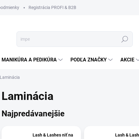
podmienky
Registrácia PROFI & B2B
Hľadať
MANIKÚRA A PEDIKÚRA
PODĽA ZNAČKY
AKCIE
Laminácia
Laminácia
Najpredávanejšie
Lash & Lashes niť na
Lash & Lash