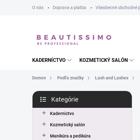
Prejsť
O nás
Doprava a platba
Všeobecné obchodné 
na
obsah
KADERNÍCTVO
KOZMETICKÝ SALÓN
Domov
Podľa značky
Lash and Lashes
B
Kategórie
o
Preskočiť
č
kategórie
n
Kaderníctvo
ý
Kozmetický salón
p
a
Manikúra a pedikúra