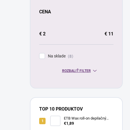
CENA
€
2
€
11
Na sklade
8
ROZBALIŤ FILTER
TOP 10 PRODUKTOV
ETB Wax roll-on depilačný
vosk azulénový, 100 ml |
€1,89
široká hlavica