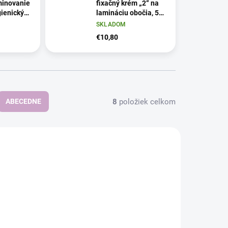
minovanie
fixačný krém „2“ na
gienickým
lamináciu obočia, 5 x
 ks
1 g
SKLADOM
€10,80
8
položiek celkom
ABECEDNE