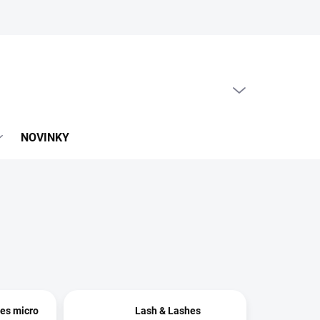
PRÁZDNY KOŠÍK
NÁKUPNÝ
KOŠÍK
NOVINKY
es micro
Lash & Lashes