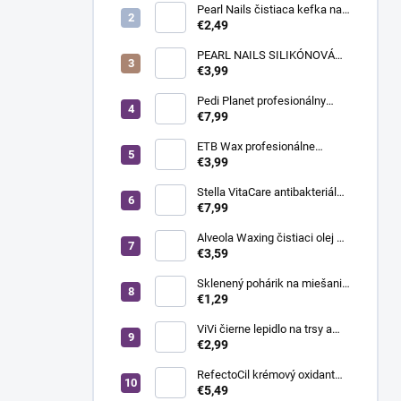
Pearl Nails čistiaca kefka na
odstránenie prachu -
€2,49
nadstavec do brúsky na
nechty
PEARL NAILS SILIKÓNOVÁ
LEŠTIACA HLAVICA ZELENÁ -
€3,99
JEMNÁ
Pedi Planet profesionálny
držiak na skalpelové čepieľky
€7,99
č. 4, 1 ks
ETB Wax profesionálne
depilačné prúžky White - biele,
€3,99
100 ks
Stella VitaCare antibakteriálna
pleťová voda po holení a
€7,99
čistení pleti, 1000 ml
Alveola Waxing čistiaci olej po
depilácii s eukalyptom, 300 ml
€3,59
Sklenený pohárik na miešanie
farby
€1,29
ViVi čierne lepidlo na trsy a
umelé mihalnice pre
€2,99
profesionálov, 7 g
RefectoCil krémový oxidant
3%, 100 ml
€5,49