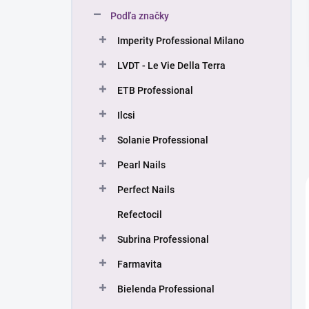
n
Podľa značky
e
l
Imperity Professional Milano
LVDT - Le Vie Della Terra
ETB Professional
Ilcsi
Solanie Professional
Pearl Nails
Perfect Nails
Refectocil
Subrina Professional
Farmavita
Bielenda Professional