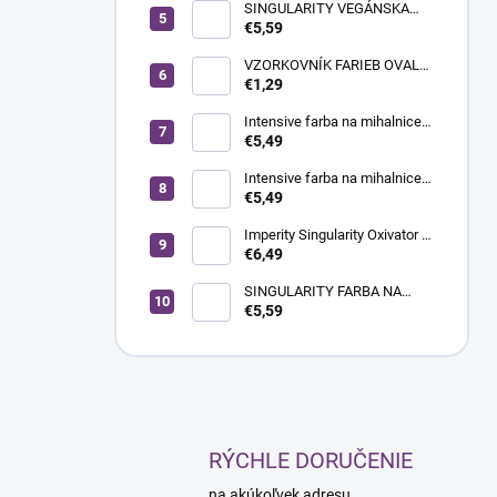
krémová farba na vlasy, 100
SINGULARITY VEGÁNSKA
ml | ULTRA
KRÉMOVÁ FARBA NA VLASY
€5,59
100ML 12.0 ŠPECIÁLNA
PRIRODZENÁ BLOND
VZORKOVNÍK FARIEB OVAL
WHITE-BIELE 20KS
€1,29
Intensive farba na mihalnice a
obočie - Deep Black, 20 ml
€5,49
Intensive farba na mihalnice a
obočie - hnedá, 20 ml
€5,49
Imperity Singularity Oxivator 3
% (10 Vol.), 1000 ml
€6,49
SINGULARITY FARBA NA
VLASY 100ml 11.21
€5,59
RÝCHLE DORUČENIE
na akúkoľvek adresu