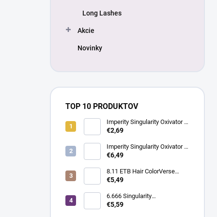
Long Lashes
Akcie
Novinky
TOP 10 PRODUKTOV
Imperity Singularity Oxivator 6
% (20 Vol.), 150 ml
€2,69
Imperity Singularity Oxivator 6
% (20 Vol.), 1000 ml
€6,49
8.11 ETB Hair ColorVerse
vegánska permanentná farba
€5,49
na vlasy bez PPD, 100 ml |
svetlá blond intenzívna
6.666 Singularity
popolavá
profesionálna
€5,59
mikropigmentová vegánska