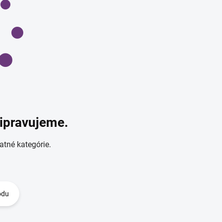
ripravujeme.
atné kategórie.
odu