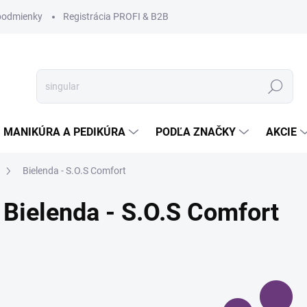
podmienky
Registrácia PROFI & B2B
Hľadať
MANIKÚRA A PEDIKÚRA
PODĽA ZNAČKY
AKCIE
Bielenda - S.O.S Comfort
Bielenda - S.O.S Comfort