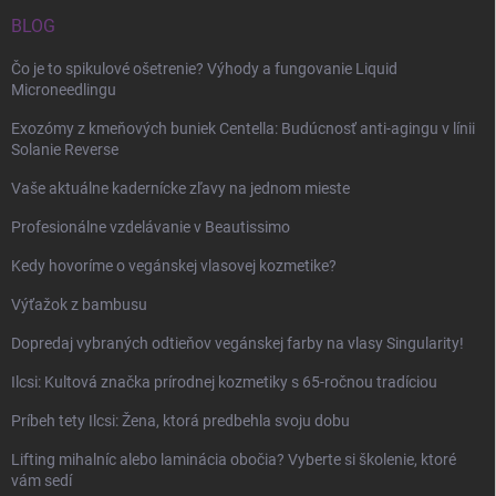
BLOG
Čo je to spikulové ošetrenie? Výhody a fungovanie Liquid
Microneedlingu
Exozómy z kmeňových buniek Centella: Budúcnosť anti-agingu v línii
Solanie Reverse
Vaše aktuálne kadernícke zľavy na jednom mieste
Profesionálne vzdelávanie v Beautissimo
Kedy hovoríme o vegánskej vlasovej kozmetike?
Výťažok z bambusu
Dopredaj vybraných odtieňov vegánskej farby na vlasy Singularity!
Ilcsi: Kultová značka prírodnej kozmetiky s 65-ročnou tradíciou
Príbeh tety Ilcsi: Žena, ktorá predbehla svoju dobu
Lifting mihalníc alebo laminácia obočia? Vyberte si školenie, ktoré
vám sedí