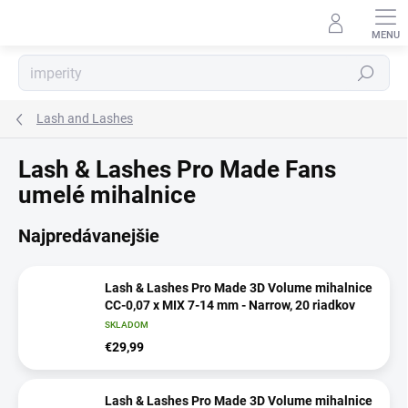
Prejsť
na
obsah
Hľadať
Lash and Lashes
Lash & Lashes Pro Made Fans
umelé mihalnice
Najpredávanejšie
Lash & Lashes Pro Made 3D Volume mihalnice
CC-0,07 x MIX 7-14 mm - Narrow, 20 riadkov
SKLADOM
€29,99
Lash & Lashes Pro Made 3D Volume mihalnice