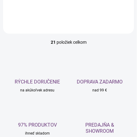
Do košíka
21
položiek celkom
O
v
l
á
d
a
c
RÝCHLE DORUČENIE
DOPRAVA ZADARMO
i
na akúkoľvek adresu
e
nad 99 €
p
r
v
k
y
97% PRODUKTOV
PREDAJŇA &
v
SHOWROOM
ý
ihneď skladom