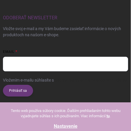
ODOBERAŤ NEWSLETTER
Vložte svoj e-mail a my Vám budeme zasielať informácie o nových
produktoch na našom e-shope.
EMAIL
Vložením e-mailu súhlasíte s
podmienkami ochrany osobných údajov
Prihlásiť sa
Tento web používa súbory cookie. Ďalším prehliadaním tohto webu
vyjadrujete súhlas s ich používaním. Viac informácií
tu
.
Nastavenie
Copyright 2026
Beautissimo
. Všetky práva vyhradené.
Upraviť nastavenie