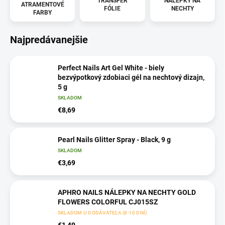
TRANSFER
NÁLEPKY NA
ATRAMENTOVÉ
FÓLIE
NECHTY
FARBY
Najpredávanejšie
Perfect Nails Art Gel White - biely
bezvýpotkový zdobiaci gél na nechtový dizajn,
5 g
SKLADOM
€8,69
Pearl Nails Glitter Spray - Black, 9 g
SKLADOM
€3,69
APHRO NAILS NÁLEPKY NA NECHTY GOLD
FLOWERS COLORFUL CJ015SZ
SKLADOM U DODÁVATEĽA (8-10 DNÍ)