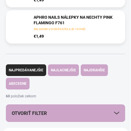
€1,49
APHRO NAILS NÁLEPKY NA NECHTY PINK
FLAMINGO F761
SKLADOM U DODÁVATEĽA (8-10 DNÍ)
€1,49
R
a
NAJPREDÁVANEJŠIE
NAJLACNEJŠIE
NAJDRAHŠIE
d
e
ABECEDNE
n
i
60
položiek celkom
e
p
OTVORIŤ FILTER
r
o
d
V