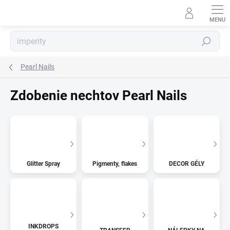
Prejsť
na
obsah
Hľadať
Pearl Nails
Zdobenie nechtov Pearl Nails
Glitter Spray
Pigmenty, flakes
DECOR GÉLY
INKDROPS