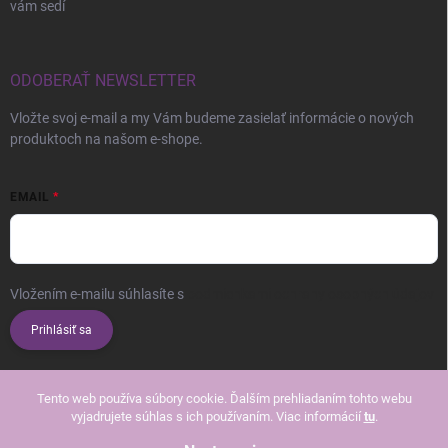
vám sedí
ODOBERAŤ NEWSLETTER
Vložte svoj e-mail a my Vám budeme zasielať informácie o nových
produktoch na našom e-shope.
EMAIL
Vložením e-mailu súhlasíte s
podmienkami ochrany osobných údajov
Prihlásiť sa
Tento web používa súbory cookie. Ďalším prehliadaním tohto webu
vyjadrujete súhlas s ich používaním. Viac informácií
tu
.