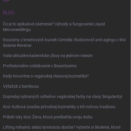
BLOG
Čo je to spikulové ošetrenie? Výhody a fungovanie Liquid
Microneedlingu
Exozómy z kmeňových buniek Centella: Budúcnosť anti-agingu v línii
Solanie Reverse
Vaše aktuálne kadernícke zľavy na jednom mieste
Profesionálne vzdelávanie v Beautissimo
Kedy hovoríme o vegánskej vlasovej kozmetike?
Výťažok z bambusu
Dopredaj vybraných odtieňov vegánskej farby na vlasy Singularity!
Ilcsi: Kultová značka prírodnej kozmetiky s 65-ročnou tradíciou
Príbeh tety Ilcsi: Žena, ktorá predbehla svoju dobu
Lifting mihalníc alebo laminácia obočia? Vyberte si školenie, ktoré