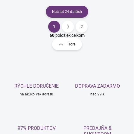
Načítať 24 ďalších
1
2
O
S
v
t
60
položiek celkom
l
r
Hore
á
á
d
n
a
k
c
o
i
e
v
p
a
r
RÝCHLE DORUČENIE
DOPRAVA ZADARMO
n
v
i
na akúkoľvek adresu
nad 99 €
k
e
y
v
ý
p
i
97% PRODUKTOV
PREDAJŇA &
s