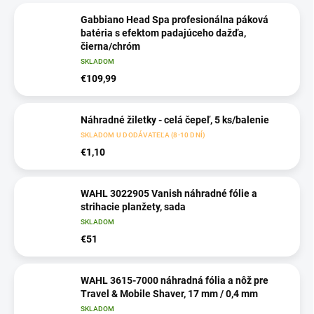
Gabbiano Head Spa profesionálna páková
batéria s efektom padajúceho dažďa,
čierna/chróm
SKLADOM
€109,99
Náhradné žiletky - celá čepeľ, 5 ks/balenie
SKLADOM U DODÁVATEĽA (8-10 DNÍ)
€1,10
WAHL 3022905 Vanish náhradné fólie a
strihacie planžety, sada
SKLADOM
€51
WAHL 3615-7000 náhradná fólia a nôž pre
Travel & Mobile Shaver, 17 mm / 0,4 mm
SKLADOM