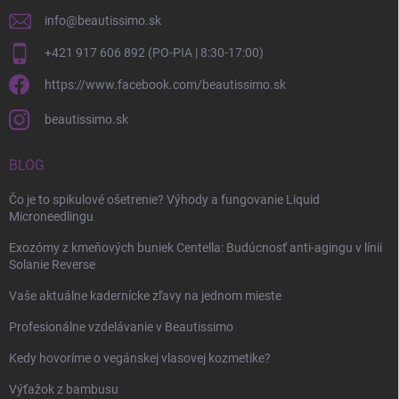
info
@
beautissimo.sk
+421 917 606 892 (PO-PIA | 8:30-17:00)
https://www.facebook.com/beautissimo.sk
beautissimo.sk
BLOG
Čo je to spikulové ošetrenie? Výhody a fungovanie Liquid
Microneedlingu
Exozómy z kmeňových buniek Centella: Budúcnosť anti-agingu v línii
Solanie Reverse
Vaše aktuálne kadernícke zľavy na jednom mieste
Profesionálne vzdelávanie v Beautissimo
Kedy hovoríme o vegánskej vlasovej kozmetike?
Výťažok z bambusu