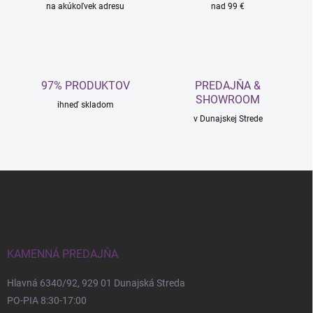
na akúkoľvek adresu
e
nad 99 €
p
r
v
k
y
97% PRODUKTOV
PREDAJŇA &
v
SHOWROOM
ý
ihneď skladom
p
v Dunajskej Strede
i
s
u
Z
á
p
ä
t
i
KAMENNÁ PREDAJŇA
e
Hlavná 6340/92, 929 01 Dunajská Streda
PO-PIA 8:30-17:00