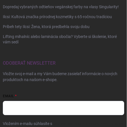
Dopredaj vybraných odtieňov vegánskej farby na vlasy Singularity!
Ilcsi: Kultová značka prírodnej kozmetiky s 65-ročnou tradíciou
Príbeh tety Ilcsi: Žena, ktorá predbehla svoju dobu
Lifting mihalníc alebo laminácia obočia? Vyberte si školenie, ktoré
vám sedí
ODOBERAŤ NEWSLETTER
Vložte svoj e-mail a my Vám budeme zasielať informácie o nových
produktoch na našom e-shope.
EMAIL
Vložením e-mailu súhlasíte s
podmienkami ochrany osobných údajov