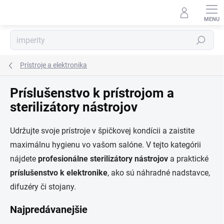
Prejsť
na
obsah
Hľadať
Prístroje a elektronika
Príslušenstvo k prístrojom a
sterilizátory nástrojov
Udržujte svoje prístroje v špičkovej kondícii a zaistite
maximálnu hygienu vo vašom salóne. V tejto kategórii
nájdete
profesionálne sterilizátory nástrojov
a praktické
príslušenstvo k elektronike
, ako sú náhradné nadstavce,
difuzéry či stojany.
Najpredávanejšie