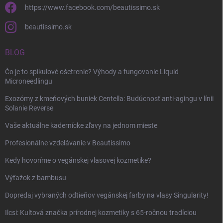
https://www.facebook.com/beautissimo.sk
beautissimo.sk
BLOG
Čo je to spikulové ošetrenie? Výhody a fungovanie Liquid
Microneedlingu
Exozómy z kmeňových buniek Centella: Budúcnosť anti-agingu v línii
Solanie Reverse
Vaše aktuálne kadernícke zľavy na jednom mieste
Profesionálne vzdelávanie v Beautissimo
Kedy hovoríme o vegánskej vlasovej kozmetike?
Výťažok z bambusu
Dopredaj vybraných odtieňov vegánskej farby na vlasy Singularity!
Ilcsi: Kultová značka prírodnej kozmetiky s 65-ročnou tradíciou