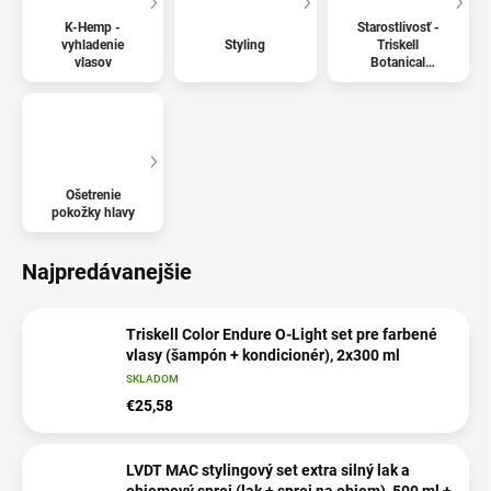
K-Hemp -
Starostlivosť -
vyhladenie
Styling
Triskell
vlasov
Botanical
Treatment
Ošetrenie
pokožky hlavy
Najpredávanejšie
Triskell Color Endure O-Light set pre farbené
vlasy (šampón + kondicionér), 2x300 ml
SKLADOM
€25,58
LVDT MAC stylingový set extra silný lak a
objemový sprej (lak + sprej na objem), 500 ml +