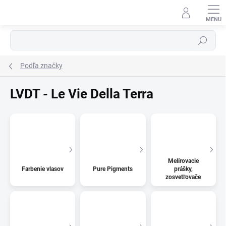
Prejsť
na
obsah
Hľadať
Podľa značky
LVDT - Le Vie Della Terra
Melírovacie
Farbenie vlasov
Pure Pigments
prášky,
zosvetľovače