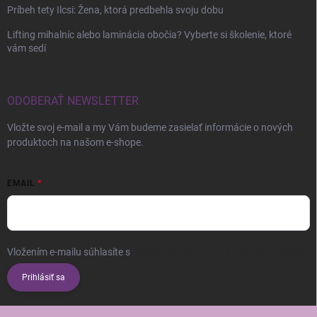
Príbeh tety Ilcsi: Žena, ktorá predbehla svoju dobu
Lifting mihalníc alebo laminácia obočia? Vyberte si školenie, ktoré
vám sedí
ODOBERAŤ NEWSLETTER
Vložte svoj e-mail a my Vám budeme zasielať informácie o nových
produktoch na našom e-shope.
EMAIL
Vložením e-mailu súhlasíte s
podmienkami ochrany osobných údajov
Prihlásiť sa