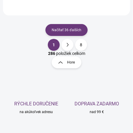
Načítať 36 ďalších
1
8
O
S
v
t
286
položiek celkom
l
r
Hore
á
á
d
n
a
k
c
o
i
e
v
p
a
r
RÝCHLE DORUČENIE
DOPRAVA ZADARMO
n
v
i
na akúkoľvek adresu
nad 99 €
k
e
y
v
ý