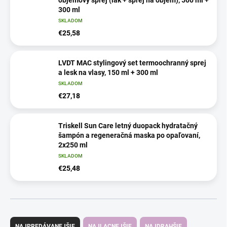
300 ml
SKLADOM
€25,58
LVDT MAC stylingový set termoochranný sprej
a lesk na vlasy, 150 ml + 300 ml
SKLADOM
€27,18
Triskell Sun Care letný duopack hydratačný
šampón a regeneračná maska po opaľovaní,
2x250 ml
SKLADOM
€25,48
R
a
NAJPREDÁVANEJŠIE
NAJLACNEJŠIE
NAJDRAHŠIE