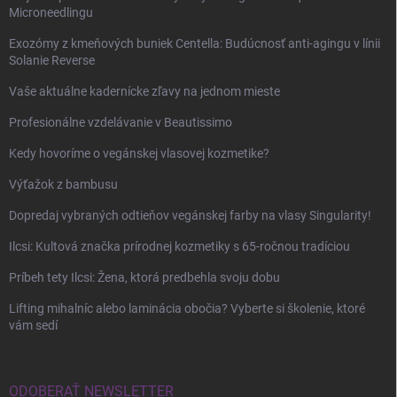
Microneedlingu
Exozómy z kmeňových buniek Centella: Budúcnosť anti-agingu v línii
Solanie Reverse
Vaše aktuálne kadernícke zľavy na jednom mieste
Profesionálne vzdelávanie v Beautissimo
Kedy hovoríme o vegánskej vlasovej kozmetike?
Výťažok z bambusu
Dopredaj vybraných odtieňov vegánskej farby na vlasy Singularity!
Ilcsi: Kultová značka prírodnej kozmetiky s 65-ročnou tradíciou
Príbeh tety Ilcsi: Žena, ktorá predbehla svoju dobu
Lifting mihalníc alebo laminácia obočia? Vyberte si školenie, ktoré
vám sedí
ODOBERAŤ NEWSLETTER