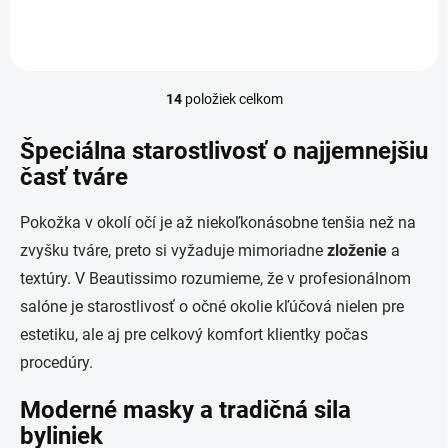
14
položiek celkom
O
v
l
Špeciálna starostlivosť o najjemnejšiu
á
časť tváre
d
a
c
Pokožka v okolí očí je až niekoľkonásobne tenšia než na
i
zvyšku tváre, preto si vyžaduje mimoriadne
zloženie
a
e
p
textúry. V Beautissimo rozumieme, že v profesionálnom
r
salóne je starostlivosť o očné okolie kľúčová nielen pre
v
k
estetiku, ale aj pre celkový komfort klientky počas
y
procedúry.
v
ý
Moderné masky a tradičná sila
p
i
byliniek