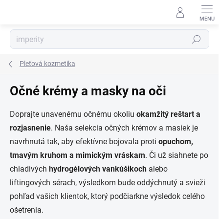
Prejsť
na
obsah
Hľadať
Pleťová kozmetika
Očné krémy a masky na oči
Doprajte unavenému očnému okoliu
okamžitý reštart a
rozjasnenie
.
Naša selekcia očných krémov a masiek je
navrhnutá tak,
aby efektívne bojovala proti
opuchom,
tmavým kruhom a mimickým vráskam
.
Či už siahnete po
chladivých
hydrogélových vankúšikoch
alebo
liftingových sérach,
výsledkom bude oddýchnutý a svieži
pohľad vašich klientok,
ktorý podčiarkne výsledok celého
ošetrenia.