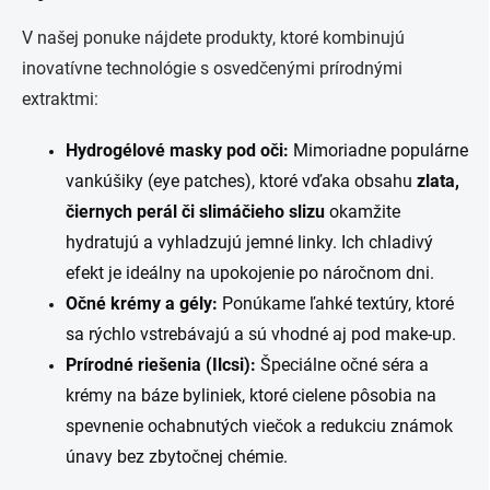
s
u
V našej ponuke nájdete produkty, ktoré kombinujú
inovatívne technológie s osvedčenými prírodnými
extraktmi:
Hydrogélové masky pod oči:
Mimoriadne populárne
vankúšiky (eye patches), ktoré vďaka obsahu
zlata,
čiernych perál či slimáčieho slizu
okamžite
hydratujú a vyhladzujú jemné linky. Ich chladivý
efekt je ideálny na upokojenie po náročnom dni.
Očné krémy a gély:
Ponúkame ľahké textúry, ktoré
sa rýchlo vstrebávajú a sú vhodné aj pod make-up.
Prírodné riešenia (Ilcsi):
Špeciálne očné séra a
krémy na báze byliniek, ktoré cielene pôsobia na
spevnenie ochabnutých viečok a redukciu známok
únavy bez zbytočnej chémie.