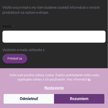
Vložte svoj e-mail a my Vám budeme zasielať informácie o nových
produktoch na našom e-shope.
EMAIL
Vložením e-mailu súhlasíte s
podmienkami ochrany osobných údajov
Prihlásiť sa
Tento web používa súbory cookie. Ďalším prehliadaním tohto webu
vyjadrujete súhlas s ich používaním. Viac informácií
tu
.
Nastavenie
Copyright 2026
Beautissimo
. Všetky práva vyhradené.
Upraviť nastavenie
cookies
Odmietnuť
Rozumiem
Vytvoril Shoptet