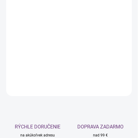
−
+
Pridať do košíka
Doprajte citlivej pleti očného okolia intenzívnu dávku
vitamínov a antioxidantov. Tento rakytníkový krém s 98 %
podielom prírodných zložiek cielene bojuje proti prejavom
únavy, dehydrovaným vráskam a mdlej farbe pleti, pričom
zanecháva okolie očí rozjasnené a vitálne.
DETAILNÉ INFORMÁCIE
OPÝTAŤ SA
STRÁŽIŤ
RÝCHLE DORUČENIE
DOPRAVA ZADARMO
na akúkoľvek adresu
nad 99 €