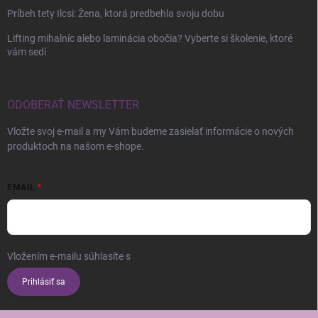
Príbeh tety Ilcsi: Žena, ktorá predbehla svoju dobu
Lifting mihalníc alebo laminácia obočia? Vyberte si školenie, ktoré
vám sedí
ODOBERAŤ NEWSLETTER
Vložte svoj e-mail a my Vám budeme zasielať informácie o nových
produktoch na našom e-shope.
EMAIL
Vložením e-mailu súhlasíte s
podmienkami ochrany osobných údajov
Prihlásiť sa