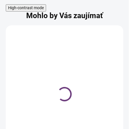
High-contrast mode
Mohlo by Vás zaujímať
SKLADOM
Ilcsi rakytníkový krém
na očné vrásky, 30 ml
21,59 €
Do košíka