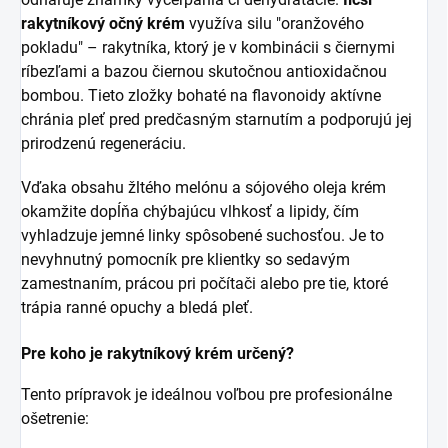
rakytníkový očný krém
využíva silu "oranžového
pokladu" – rakytníka, ktorý je v kombinácii s čiernymi
ríbezľami a bazou čiernou skutočnou antioxidačnou
bombou. Tieto zložky bohaté na flavonoidy aktívne
chránia pleť pred predčasným starnutím a podporujú jej
prirodzenú regeneráciu.
Vďaka obsahu žltého melónu a sójového oleja krém
okamžite dopĺňa chýbajúcu vlhkosť a lipidy, čím
vyhladzuje jemné linky spôsobené suchosťou. Je to
nevyhnutný pomocník pre klientky so sedavým
zamestnaním, prácou pri počítači alebo pre tie, ktoré
trápia ranné opuchy a bledá pleť.
Pre koho je rakytníkový krém určený?
Tento prípravok je ideálnou voľbou pre profesionálne
ošetrenie: