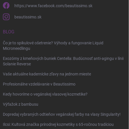
https://www.facebook.com/beautissimo.sk
beautissimo.sk
BLOG
Čo je to spikulové ošetrenie? Výhody a fungovanie Liquid
Microneedlingu
Exozómy z kmeňových buniek Centella: Budúcnosť anti-agingu v línii
Solanie Reverse
Vaše aktuálne kadernícke zľavy na jednom mieste
Profesionálne vzdelávanie v Beautissimo
Kedy hovoríme o vegánskej vlasovej kozmetike?
Výťažok z bambusu
Dopredaj vybraných odtieňov vegánskej farby na vlasy Singularity!
Ilcsi: Kultová značka prírodnej kozmetiky s 65-ročnou tradíciou