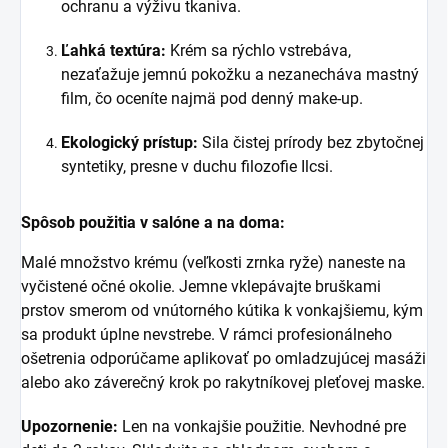
ochranu a výživu tkaniva.
Ľahká textúra:
Krém sa rýchlo vstrebáva,
nezaťažuje jemnú pokožku a nezanecháva mastný
film, čo oceníte najmä pod denný make-up.
Ekologický prístup:
Sila čistej prírody bez zbytočnej
syntetiky, presne v duchu filozofie Ilcsi.
Spôsob použitia v salóne a na doma:
Malé množstvo krému (veľkosti zrnka ryže) naneste na
vyčistené očné okolie. Jemne vklepávajte bruškami
prstov smerom od vnútorného kútika k vonkajšiemu, kým
sa produkt úplne nevstrebe. V rámci profesionálneho
ošetrenia odporúčame aplikovať po omladzujúcej masáži
alebo ako záverečný krok po rakytníkovej pleťovej maske.
Upozornenie:
Len na vonkajšie použitie. Nevhodné pre