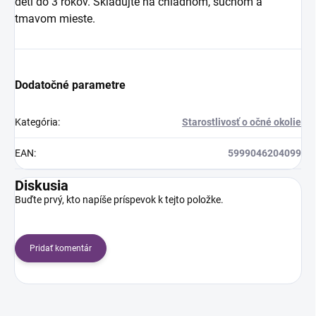
deti do 3 rokov. Skladujte na chladnom, suchom a
tmavom mieste.
Dodatočné parametre
Kategória
:
Starostlivosť o očné okolie
EAN
:
5999046204099
Diskusia
Buďte prvý, kto napíše príspevok k tejto položke.
Pridať komentár