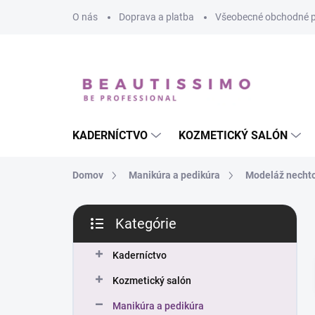
Prejsť
O nás
Doprava a platba
Všeobecné obchodné 
na
obsah
KADERNÍCTVO
KOZMETICKÝ SALÓN
Domov
Manikúra a pedikúra
Modeláž necht
B
Kategórie
o
Preskočiť
č
kategórie
n
Kaderníctvo
ý
Kozmetický salón
p
a
Manikúra a pedikúra