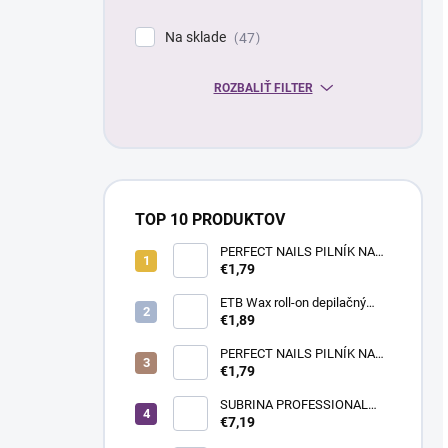
Na sklade
47
ROZBALIŤ FILTER
TOP 10 PRODUKTOV
PERFECT NAILS PILNÍK NA
NECHTY- PRÉMIUM #180/180
€1,79
ETB Wax roll-on depilačný
vosk azulénový, 100 ml |
€1,89
široká hlavica
PERFECT NAILS PILNÍK NA
NECHTY - PRÉMIUM
€1,79
#150/150
SUBRINA PROFESSIONAL
COLOUR CONTRAST
€7,19
FAREBNÝ MELÍR MAGENTA