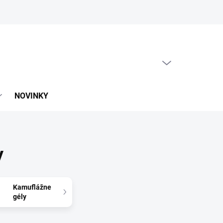
PRÁZDNY KOŠÍK
NÁKUPNÝ
KOŠÍK
NOVINKY
y
Kamuflážne
gély