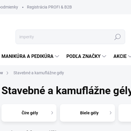
podmienky
Registrácia PROFI & B2B
Hľadať
MANIKÚRA A PEDIKÚRA
PODĽA ZNAČKY
AKCIE
ov
Stavebné a kamuflážne gély
Stavebné a kamuflážne gél
Číre gély
Biele gély