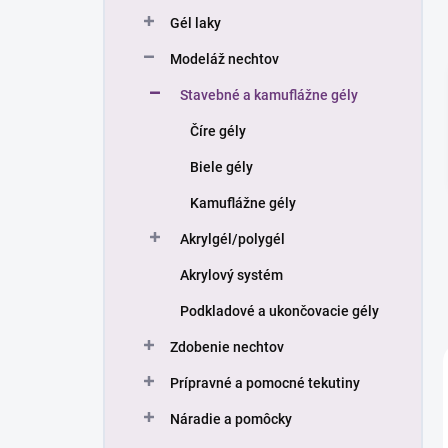
n
Gél laky
e
l
Modeláž nechtov
Stavebné a kamuflážne gély
Číre gély
Biele gély
Kamuflážne gély
Akrylgél/polygél
Akrylový systém
Podkladové a ukončovacie gély
Zdobenie nechtov
Prípravné a pomocné tekutiny
Náradie a pomôcky