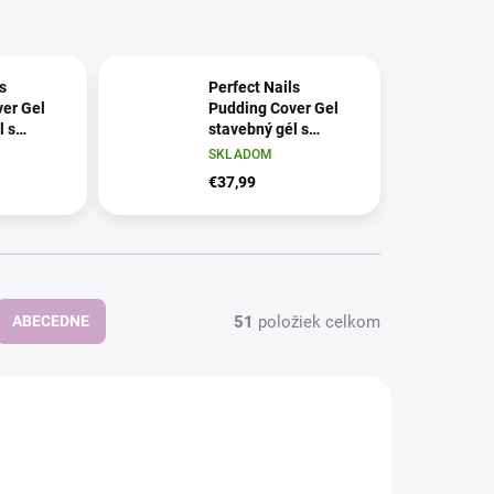
s
Perfect Nails
er Gel
Pudding Cover Gel
l s
stavebný gél s
pudingovou
SKLADOM
ou -
konzistenciou -
€37,99
, 15 g
Cover Candy, 50 g
51
položiek celkom
ABECEDNE
NOVINKA