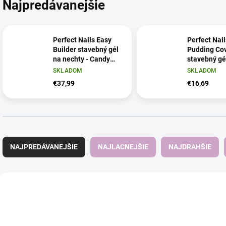
Najpredávanejšie
Perfect Nails Easy
Perfect Nail
Builder stavebný gél
Pudding Cov
na nechty - Candy
stavebný gé
Pink, 50 g
pudingovou
SKLADOM
SKLADOM
konzistenci
€37,99
€16,69
Cover Candy
R
a
NAJPREDÁVANEJŠIE
NAJLACNEJŠIE
NAJDRAHŠIE
d
e
n
V
i
ý
NOVINKA
NOVINKA
e
p
p
i
r
s