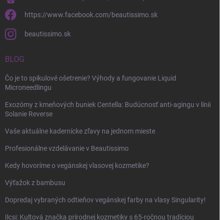
https://www.facebook.com/beautissimo.sk
beautissimo.sk
BLOG
Čo je to spikulové ošetrenie? Výhody a fungovanie Liquid
Microneedlingu
Exozómy z kmeňových buniek Centella: Budúcnosť anti-agingu v línii
Solanie Reverse
Vaše aktuálne kadernícke zľavy na jednom mieste
Profesionálne vzdelávanie v Beautissimo
Kedy hovoríme o vegánskej vlasovej kozmetike?
Výťažok z bambusu
Dopredaj vybraných odtieňov vegánskej farby na vlasy Singularity!
Ilcsi: Kultová značka prírodnej kozmetiky s 65-ročnou tradíciou