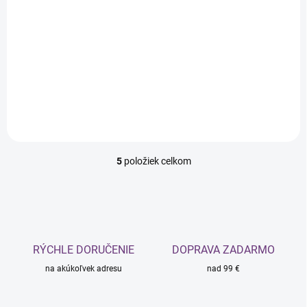
€19,19
€15,60 bez DPH
Jednotková
€3,84 / 100 g
cena:
Do košíka
5
položiek celkom
O
v
l
á
d
a
c
RÝCHLE DORUČENIE
DOPRAVA ZADARMO
i
na akúkoľvek adresu
e
nad 99 €
p
r