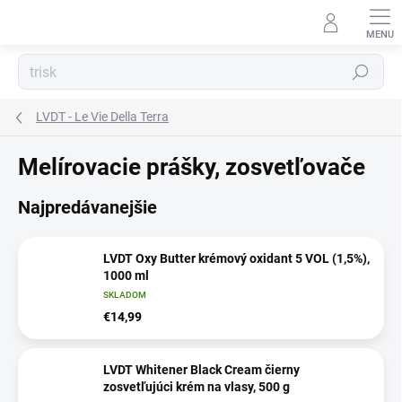
Prejsť
na
obsah
Hľadať
LVDT - Le Vie Della Terra
Melírovacie prášky, zosvetľovače
Najpredávanejšie
LVDT Oxy Butter krémový oxidant 5 VOL (1,5%),
1000 ml
SKLADOM
€14,99
LVDT Whitener Black Cream čierny
zosvetľujúci krém na vlasy, 500 g