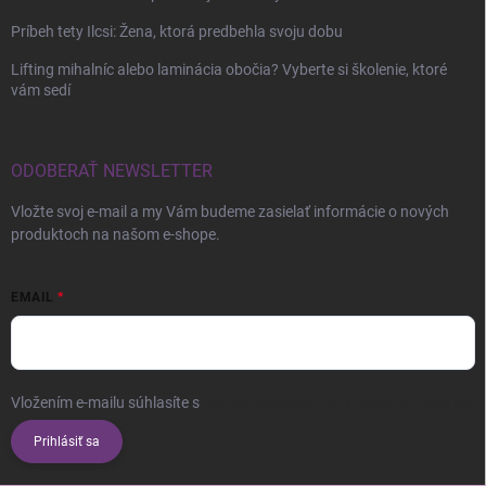
Príbeh tety Ilcsi: Žena, ktorá predbehla svoju dobu
Lifting mihalníc alebo laminácia obočia? Vyberte si školenie, ktoré
vám sedí
ODOBERAŤ NEWSLETTER
Vložte svoj e-mail a my Vám budeme zasielať informácie o nových
produktoch na našom e-shope.
EMAIL
Vložením e-mailu súhlasíte s
podmienkami ochrany osobných údajov
Prihlásiť sa