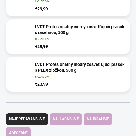
SKLADOM
€29,99
LVDT Profesionálny čierny zosvetľujúci prášok
s rašelinou, 500 g
SKLADOM
€29,99
LVDT Profesionálny modrý zosvetľujúci prášok
s PLEX zložkou, 500 g
SKLADOM
€23,99
R
a
NAJPREDÁVANEJŠIE
NAJLACNEJŠIE
NAJDRAHŠIE
d
e
ABECEDNE