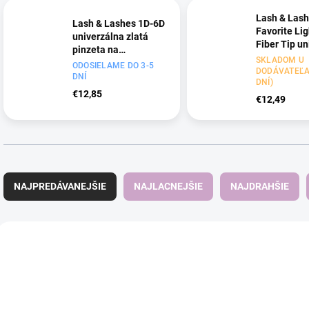
Lash & Las
Lash & Lashes 1D-6D
Favorite Li
univerzálna zlatá
Fiber Tip u
pinzeta na
pinzeta na 
SKLADOM U
predlžovanie
ODOSIELAME DO 3-5
DODÁVATEĽA 
mihalníc Gold MCS
DNÍ
DNÍ)
19
€12,85
€12,49
R
a
NAJPREDÁVANEJŠIE
NAJLACNEJŠIE
NAJDRAHŠIE
d
e
n
V
i
ý
NOVINKA
NOVINKA
e
p
p
i
r
s
o
p