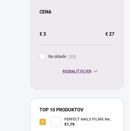
CENA
€
3
€
27
Na sklade
23
ROZBALIŤ FILTER
TOP 10 PRODUKTOV
PERFECT NAILS PILNÍK NA
NECHTY- PRÉMIUM #180/180
€1,79