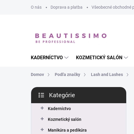
Prejsť
O nás
Doprava a platba
Všeobecné obchodné 
na
obsah
KADERNÍCTVO
KOZMETICKÝ SALÓN
Domov
Podľa značky
Lash and Lashes
B
Kategórie
o
Preskočiť
č
kategórie
n
Kaderníctvo
ý
Kozmetický salón
p
a
Manikúra a pedikúra