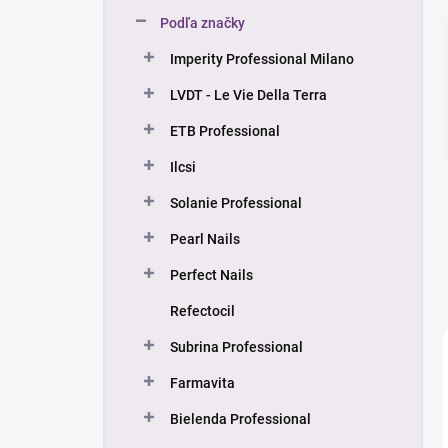
n
Podľa značky
e
l
Imperity Professional Milano
LVDT - Le Vie Della Terra
ETB Professional
Ilcsi
Solanie Professional
Pearl Nails
Perfect Nails
Refectocil
Subrina Professional
Farmavita
Bielenda Professional