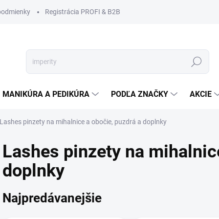
podmienky
Registrácia PROFI & B2B
Hľadať
MANIKÚRA A PEDIKÚRA
PODĽA ZNAČKY
AKCIE
Lashes pinzety na mihalnice a obočie, puzdrá a doplnky
Lashes pinzety na mihalnic
doplnky
Najpredávanejšie