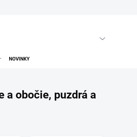
PRÁZDNY KOŠÍK
NÁKUPNÝ
KOŠÍK
NOVINKY
e a obočie, puzdrá a