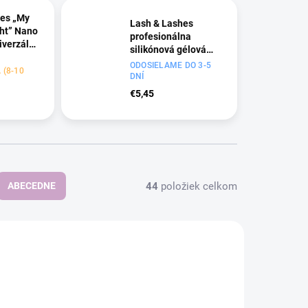
hes „My
Lash & Lashes
ght” Nano
profesionálna
niverzálna
silikónová gélová
mihalnice
páska na mihalnice,
ODOSIELAME DO 3-5
(8-10
čierna
DNÍ
€5,45
44
položiek celkom
ABECEDNE