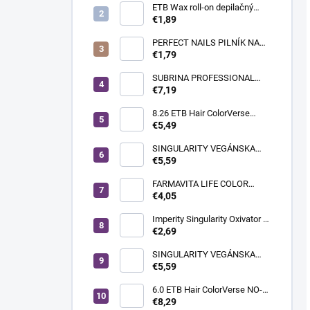
ETB Wax roll-on depilačný
vosk azulénový, 100 ml |
€1,89
široká hlavica
PERFECT NAILS PILNÍK NA
NECHTY - PRÉMIUM
€1,79
#150/150
SUBRINA PROFESSIONAL
COLOUR CONTRAST
€7,19
FAREBNÝ MELÍR MAGENTA
60ML
8.26 ETB Hair ColorVerse
vegánska permanentná farba
€5,49
na vlasy bez PPD, 100 ml |
svetlá blond perleťová
SINGULARITY VEGÁNSKA
červená
KRÉMOVÁ FARBA NA VLASY
€5,59
100ML 10.12 PLATINOVÁ
STUDENÁ PERLEŤOVÁ
FARMAVITA LIFE COLOR
BLOND
PLUS FARBA NA VLASY
€4,05
100ML 900 EXTRA SVETLÁ
BLOND SUPER SVETLÁ
Imperity Singularity Oxivator 3
% (10 Vol.), 150 ml
€2,69
SINGULARITY VEGÁNSKA
KRÉMOVÁ FARBA NA VLASY
€5,59
100ML 5.0 SVETLOHNEDÁ
6.0 ETB Hair ColorVerse NO-
AMM profesionálna
€8,29