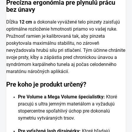
Precízna ergonómia pre plynulú prácu
bez únavy
Dĺžka
12 cm
a dokonale vyvážené telo pinzety zaisťujú
optimálne rozloženie hmotnosti priamo vo vašej ruke.
Pružnosť ramien je kalibrovaná tak, aby pinzeta
poskytovala maximálnu stabilitu, no zároveň
nevyžadovala hrubú silu pri stlačení. Tým účinne chránite
svoje prsty, kĺby a zápästia pred chronickou únavou a
syndrómom karpálneho tunela aj počas celodenného
maratónu náročných aplikácií.
Pre koho je produkt určený?
Pre Volume a Mega Volume špecialistky:
Ktoré
pracujú s ultra jemným materiálom a vyžadujú
stopercentne spoľahlivý úchop pre dokonalú
symetriu vytváraných trsov.
Pre vyťažené lash dizajnérky:
Ktoré hľadajú