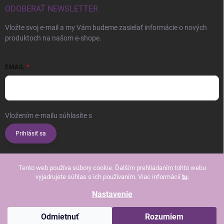
ODOBERAŤ NEWSLETTER
Vložte svoj e-mail a my Vám budeme zasielať informácie o nových
produktoch na našom e-shope.
EMAIL
Vložením e-mailu súhlasíte s
podmienkami ochrany osobných údajov
Prihlásiť sa
Tento web používa súbory cookie. Ďalším prehliadaním tohto webu
vyjadrujete súhlas s ich používaním. Viac informácií
tu
.
Nastavenie
Copyright 2026
Beautissimo
. Všetky práva vyhradené.
Upraviť nastavenie
cookies
Odmietnuť
Rozumiem