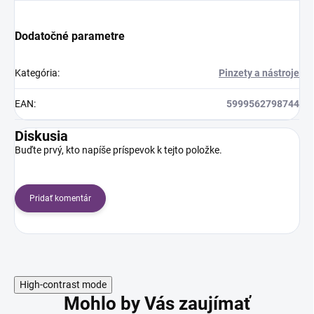
Dodatočné parametre
Kategória
:
Pinzety a nástroje
EAN
:
5999562798744
Diskusia
Buďte prvý, kto napíše príspevok k tejto položke.
Pridať komentár
High-contrast mode
Mohlo by Vás zaujímať