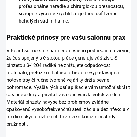
profesionálne náradie s chirurgickou presnosťou,
schopné výrazne zrýchliť a zjednodušiť tvorbu
bohatých sád mihalníc.
Praktické prínosy pre vašu salónnu prax
V Beautissimo sme partnerom vášho podnikania a vieme,
že čas spojený s čistotou práce generuje váš zisk. S
pinzetou S-1204 radikálne znižujete odpadovosť
materiálu, pretože mihalnice z hrotu nevypadávajú a
hotové trsy či ručne tvorené vejáriky držia pevne
pohromade. Vyššia rýchlosť aplikácie vám umožní skrátiť
čas procedúry a privítať v salóne viac klientok za deň.
Materiál pinzety navyše bez problémov zvládne
opakovanú vysokofrekvenčnú sterilizáciu a dezinfekciu v
medicínskych roztokoch bez rizika korózie či straty
pružnosti.