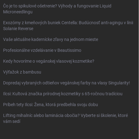
Čo je to spikulové ošetrenie? Výhody a fungovanie Liquid
Microneedlingu
Exozómy z kmeňových buniek Centella: Budúcnosť anti-agingu v línii
Solanie Reverse
Vaše aktuálne kadernícke zľavy na jednom mieste
Profesionálne vzdelávanie v Beautissimo
Kedy hovoríme o vegánskej vlasovej kozmetike?
Výťažok z bambusu
Dopredaj vybraných odtieňov vegánskej farby na vlasy Singularity!
Ilcsi: Kultová značka prírodnej kozmetiky s 65-ročnou tradíciou
Príbeh tety Ilcsi: Žena, ktorá predbehla svoju dobu
Lifting mihalníc alebo laminácia obočia? Vyberte si školenie, ktoré
vám sedí