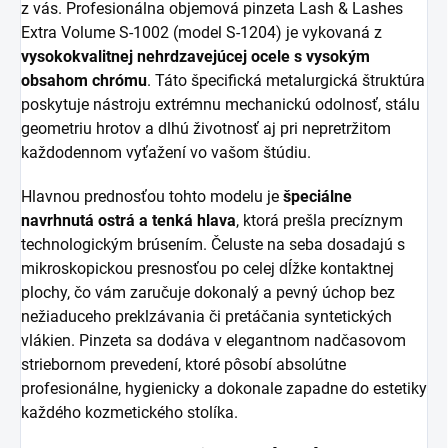
z vás. Profesionálna objemová pinzeta Lash & Lashes
Extra Volume S-1002 (model S-1204) je vykovaná z
vysokokvalitnej nehrdzavejúcej ocele s vysokým
obsahom chrómu
. Táto špecifická metalurgická štruktúra
poskytuje nástroju extrémnu mechanickú odolnosť, stálu
geometriu hrotov a dlhú životnosť aj pri nepretržitom
každodennom vyťažení vo vašom štúdiu.
Hlavnou prednosťou tohto modelu je
špeciálne
navrhnutá ostrá a tenká hlava
, ktorá prešla precíznym
technologickým brúsením. Čeluste na seba dosadajú s
mikroskopickou presnosťou po celej dĺžke kontaktnej
plochy, čo vám zaručuje dokonalý a pevný úchop bez
nežiaduceho preklzávania či pretáčania syntetických
vlákien. Pinzeta sa dodáva v elegantnom nadčasovom
striebornom prevedení, ktoré pôsobí absolútne
profesionálne, hygienicky a dokonale zapadne do estetiky
každého kozmetického stolíka.