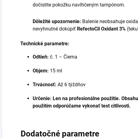
dočistite pokožku navlhčeným tampónom.
Dôležité upozornenie:
Balenie neobsahuje oxidan
nevyhnutné dokúpiť
RefectoCil Oxidant 3%
(teku
Technické parametre:
Odtieň:
č. 1 – Čierna
Objem:
15 ml
Trvácnosť:
Až 6 týždňov
Určenie: Len na profesionálne použitie. Obsah
použitím odporúčame vykonať test citlivosti.
Dodatočné parametre