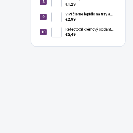
farby
€1,29
ViVi čierne lepidlo na trsy a
umelé mihalnice pre
€2,99
profesionálov, 7 g
RefectoCil krémový oxidant
3%, 100 ml
€5,49