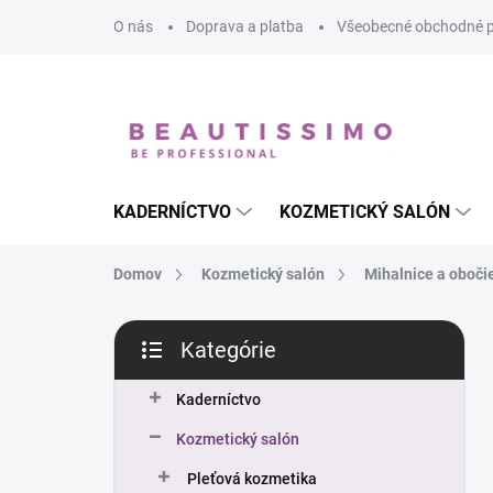
Prejsť
O nás
Doprava a platba
Všeobecné obchodné 
na
obsah
KADERNÍCTVO
KOZMETICKÝ SALÓN
Domov
Kozmetický salón
Mihalnice a oboči
B
Kategórie
o
Preskočiť
č
kategórie
n
Kaderníctvo
ý
Kozmetický salón
p
a
Pleťová kozmetika