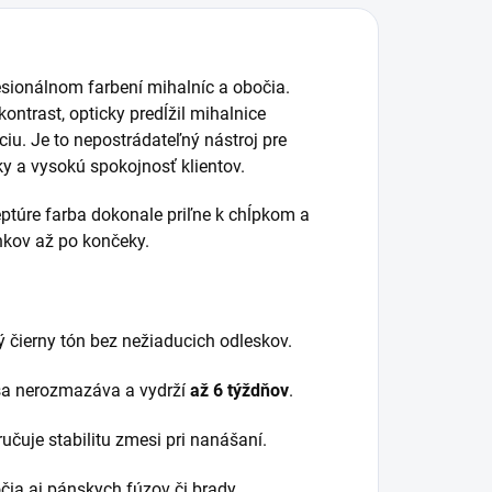
sionálnom farbení mihalníc a obočia.
kontrast, opticky predĺžil mihalnice
iu. Je to nepostrádateľný nástroj pre
y a vysokú spokojnosť klientov.
eptúre farba dokonale priľne k chĺpkom a
kov až po končeky.
ý čierny tón bez nežiaducich odleskov.
sa nerozmazáva a vydrží
až 6 týždňov
.
čuje stabilitu zmesi pri nanášaní.
ia aj pánskych fúzov či brady.