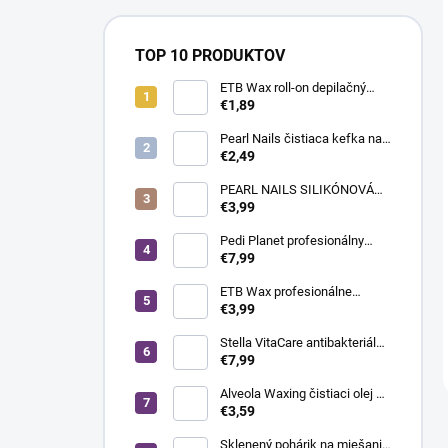
TOP 10 PRODUKTOV
ETB Wax roll-on depilačný
vosk azulénový, 100 ml |
€1,89
široká hlavica
Pearl Nails čistiaca kefka na
odstránenie prachu -
€2,49
nadstavec do brúsky na
nechty
PEARL NAILS SILIKÓNOVÁ
LEŠTIACA HLAVICA ZELENÁ -
€3,99
JEMNÁ
Pedi Planet profesionálny
držiak na skalpelové čepieľky
€7,99
č. 4, 1 ks
ETB Wax profesionálne
depilačné prúžky White - biele,
€3,99
100 ks
Stella VitaCare antibakteriálna
pleťová voda po holení a
€7,99
čistení pleti, 1000 ml
Alveola Waxing čistiaci olej po
depilácii s eukalyptom, 300 ml
€3,59
Sklenený pohárik na miešanie