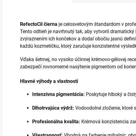
RefectoCil čierna
je celosvetovým štandardom v profe
Tento odtieň je navrhnutý tak, aby vytvoril dramatický 
zvýraznením ich končekov a dodal obočiu jasnú definíc
každú kozmetičku, ktorý zaručuje konzistentné výsledk
Vďaka šetrnej, no vysoko účinnej krémovo-gélovej rec
zabezpečí rovnomerné nasýtenie pigmentom od korien
Hlavné výhody a vlastnosti
Intenzívna pigmentácia:
Poskytuje hlboký a čist
Dlhotrvajúca výdrž:
Vodoodolné zloženie, ktoré 
Profesionálna kvalita:
Krémová konzistencia zaru
Všestrannosť:
Vhodná na farbenie mihalníc, oboč