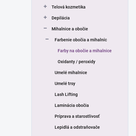
n
Telová kozmetika
e
l
Depilácia
Mihalnice a obočie
Farbenie obočia a mihalníc
Farby na obočie a mihalnice
Oxidanty / peroxidy
Umelé mihalnice
Umelé trsy
Lash Lifting
Laminácia obočia
Príprava a starostlivosť
Lepidlá a odstraňovače