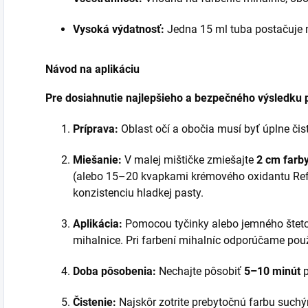
Vysoká výdatnosť:
Jedna 15 ml tuba postačuje n
Návod na aplikáciu
Pre dosiahnutie najlepšieho a bezpečného výsledku 
Príprava:
Oblast očí a obočia musí byť úplne či
Miešanie:
V malej mištičke zmiešajte
2 cm farb
(alebo 15–20 kvapkami krémového oxidantu Ref
konzistenciu hladkej pasty.
Aplikácia:
Pomocou tyčinky alebo jemného štetc
mihalnice. Pri farbení mihalníc odporúčame pou
Doba pôsobenia:
Nechajte pôsobiť
5–10 minút
p
Čistenie:
Najskôr zotrite prebytočnú farbu suc