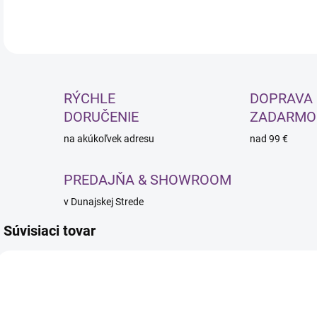
RÝCHLE
DOPRAVA
DORUČENIE
ZADARMO
na akúkoľvek adresu
nad 99 €
PREDAJŇA & SHOWROOM
v Dunajskej Strede
Súvisiaci tovar