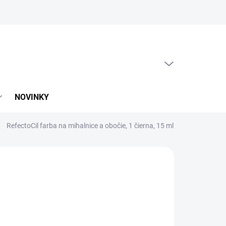
PRÁZDNY KOŠÍK
NÁKUPNÝ
KOŠÍK
NOVINKY
RefectoCil farba na mihalnice a obočie, 1 čierna, 15 ml
:
REFECTOCIL
,49
46 bez DPH
otková
60 / 100 ml