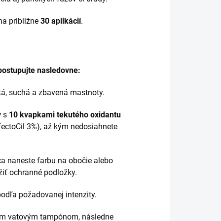
a približne
30 aplikácií
.
postupujte nasledovne:
stá, suchá a zbavená mastnoty.
y
s
10 kvapkami tekutého oxidantu
ectoCil 3%), až kým nedosiahnete
a naneste farbu na obočie alebo
žiť ochranné podložky.
odľa požadovanej intenzity.
hým vatovým tampónom, následne