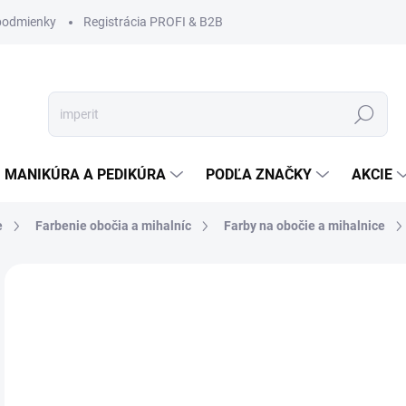
podmienky
Registrácia PROFI & B2B
Hľadať
MANIKÚRA A PEDIKÚRA
PODĽA ZNAČKY
AKCIE
e
Farbenie obočia a mihalníc
Farby na obočie a mihalnice
Neohodnotené
Podrobnosti hodnotenia
ZNAČKA
€5
€4,
Jedn
€36,