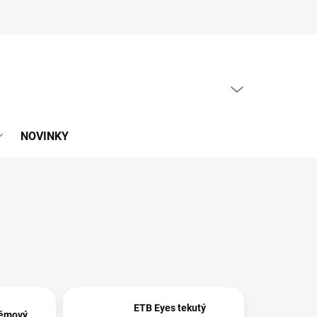
PRÁZDNY KOŠÍK
NÁKUPNÝ
KOŠÍK
NOVINKY
ETB Eyes tekutý
rémový