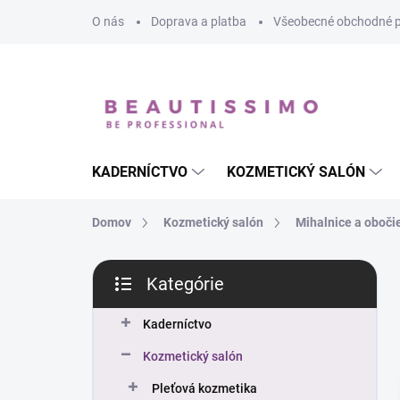
Prejsť
O nás
Doprava a platba
Všeobecné obchodné 
na
obsah
KADERNÍCTVO
KOZMETICKÝ SALÓN
Domov
Kozmetický salón
Mihalnice a oboči
B
Kategórie
o
Preskočiť
č
kategórie
n
Kaderníctvo
ý
Kozmetický salón
p
a
Pleťová kozmetika