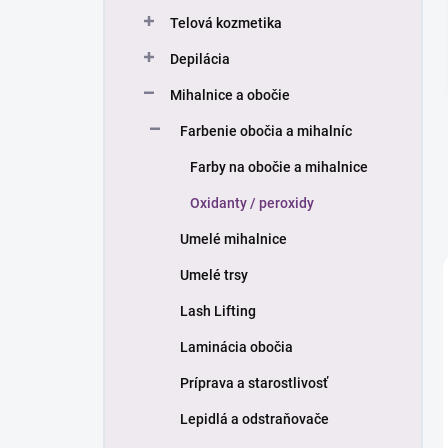
n
Telová kozmetika
e
l
Depilácia
Mihalnice a obočie
Farbenie obočia a mihalníc
Farby na obočie a mihalnice
Oxidanty / peroxidy
Umelé mihalnice
Umelé trsy
Lash Lifting
Laminácia obočia
Príprava a starostlivosť
Lepidlá a odstraňovače