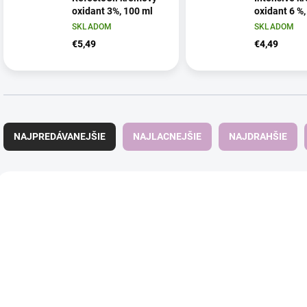
oxidant 3%, 100 ml
oxidant 6 %,
SKLADOM
SKLADOM
€5,49
€4,49
R
a
NAJPREDÁVANEJŠIE
NAJLACNEJŠIE
NAJDRAHŠIE
d
e
n
V
i
ý
e
p
p
i
r
s
o
p
d
r
u
o
k
d