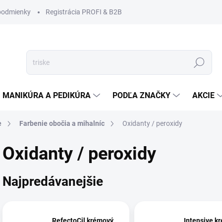
podmienky
Registrácia PROFI & B2B
Hľadať
MANIKÚRA A PEDIKÚRA
PODĽA ZNAČKY
AKCIE
e
Farbenie obočia a mihalníc
Oxidanty / peroxidy
Oxidanty / peroxidy
Najpredávanejšie
RefectoCil krémový
Intensive k