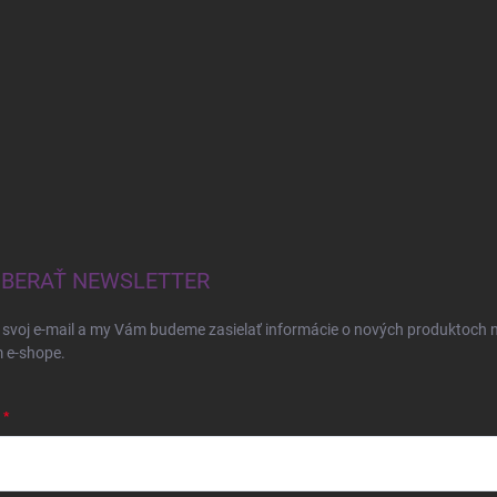
BERAŤ NEWSLETTER
 svoj e-mail a my Vám budeme zasielať informácie o nových produktoch 
 e-shope.