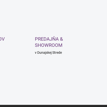
OV
PREDAJŇA &
SHOWROOM
v Dunajskej Strede