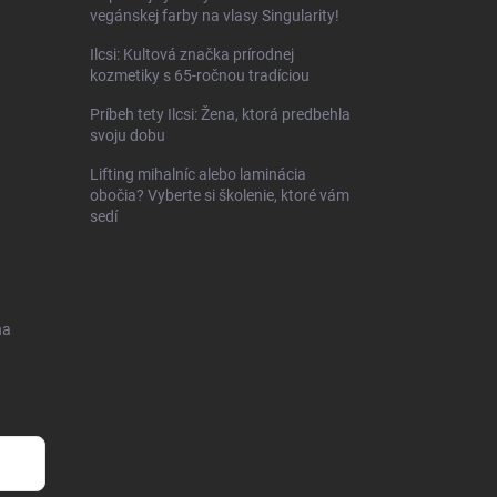
vegánskej farby na vlasy Singularity!
Ilcsi: Kultová značka prírodnej
kozmetiky s 65-ročnou tradíciou
Príbeh tety Ilcsi: Žena, ktorá predbehla
svoju dobu
Lifting mihalníc alebo laminácia
obočia? Vyberte si školenie, ktoré vám
sedí
na