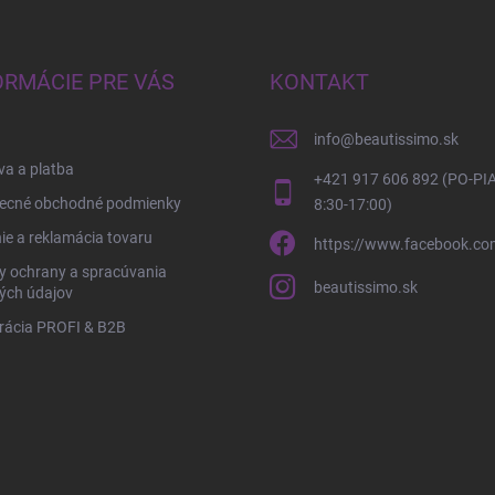
ORMÁCIE PRE VÁS
KONTAKT
info
@
beautissimo.sk
a a platba
+421 917 606 892 (PO-PIA
ecné obchodné podmienky
8:30-17:00)
ie a reklamácia tovaru
https://www.facebook.co
y ochrany a spracúvania
beautissimo.sk
ých údajov
rácia PROFI & B2B