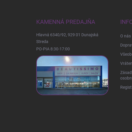
Z
á
p
ä
KAMENNÁ PREDAJŇA
INF
t
i
Hlavná 6340/92, 929 01 Dunajská
O nás
e
Streda
Doprav
PO-PIA 8:30-17:00
Všeob
Vráten
Zásad
osobn
Regist