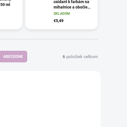
oxidant k farbám na
 50 ml
mihalnice a obočie
3% 10 Vol., 100 ml
SKLADOM
€5,49
6
položiek celkom
ABECEDNE
NOVINKA