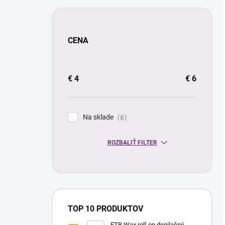
CENA
€
4
€
6
Na sklade
6
ROZBALIŤ FILTER
TOP 10 PRODUKTOV
ETB Wax roll-on depilačný