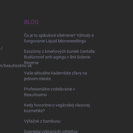
BLOG
Čo je to spikulové ošetrenie? Výhody a
fungovanie Liquid Microneedlingu
 |
Exozómy z kmeňových buniek Centella:
Budúcnosť anti-agingu v línii Solanie
Reverse
m/beautissimo.sk
Vaše aktuálne kadernícke zľavy na
jednom mieste
Profesionálne vzdelávanie v
Beautissimo
Kedy hovoríme o vegánskej vlasovej
kozmetike?
Výťažok z bambusu
Dopredaj vybraných odtieňov