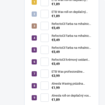
vosk s oxidom titaničitým, 100
€1,89
ml | široká hlavica
ETB Wax roll-on depilačný
vosk azulénový, 100 ml |
€1,89
široká hlavica
RefectoCil farba na mihalnice
a obočie, 3 hnedá, 15 ml
€5,49
RefectoCil farba na mihalnice
a obočie, 1 čierna, 15 ml
€5,49
RefectoCil farba na mihalnice
a obočie, 3.1 svetlohnedá, 15
€5,49
ml
RefectoCil krémový oxidant
3%, 100 ml
€5,49
ETB Wax profesionálne
depilačné prúžky White - biele,
€3,99
100 ks
Alveola Waxing prázdna
plechovka na ohrev
€1,99
depilačného vosku s
objemom 400 ml
Alveola roll-on depilačný vosk
klasik, široká hlavica, 100 ml
€1,89