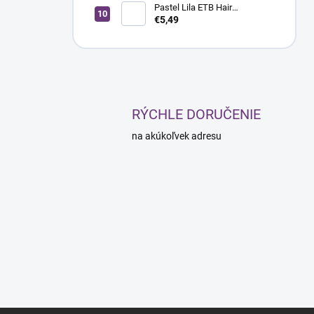
Pastel Lila ETB Hair
ColorVerse Pastel Toner
€5,49
vegánsky toner na vlasy bez
amoniaku, 100 ml
RÝCHLE DORUČENIE
na akúkoľvek adresu