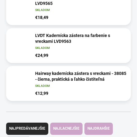
LVD9565
SKLADOM
€18,49
LVDT Kadernícka zástera na farbenie s
vreckami LVD9563
SKLADOM
€24,99
Hairway kadernícka zástera s vreckami - 38085
- čierna, praktická a ľahko čistiteľná
SKLADOM
€12,99
R
a
NAJPREDÁVANEJŠIE
NAJLACNEJŠIE
NAJDRAHŠIE
d