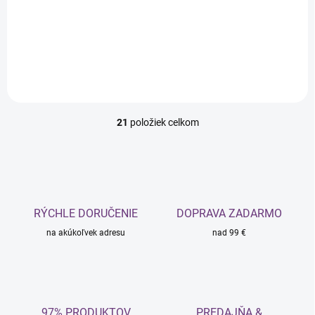
€10,56 bez DPH
Do košíka
21
položiek celkom
O
v
l
á
d
a
c
RÝCHLE DORUČENIE
DOPRAVA ZADARMO
i
na akúkoľvek adresu
e
nad 99 €
p
r
v
k
y
97% PRODUKTOV
PREDAJŇA &