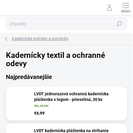
Prejsť
na
obsah
Hľadať
Kadernícke potreby a pomôcky
Kadernícky textil a ochranné
odevy
Najpredávanejšie
LVDT jednorazová ochranná kadernícka
pláštenka s logom - priesvitná, 30 ks
SKLADOM
€6,99
LVDT kadernícka pláštenka na strihanie