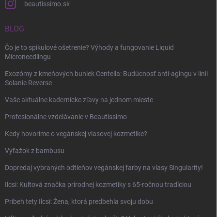
beautissimo.sk
BLOG
Čo je to spikulové ošetrenie? Výhody a fungovanie Liquid
Microneedlingu
Exozómy z kmeňových buniek Centella: Budúcnosť anti-agingu v línii
Solanie Reverse
Vaše aktuálne kadernícke zľavy na jednom mieste
Profesionálne vzdelávanie v Beautissimo
Kedy hovoríme o vegánskej vlasovej kozmetike?
Výťažok z bambusu
Dopredaj vybraných odtieňov vegánskej farby na vlasy Singularity!
Ilcsi: Kultová značka prírodnej kozmetiky s 65-ročnou tradíciou
Príbeh tety Ilcsi: Žena, ktorá predbehla svoju dobu