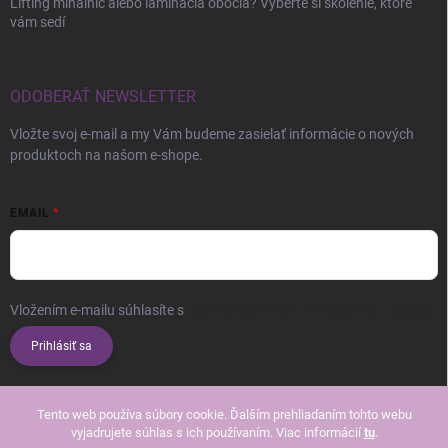
Lifting mihalníc alebo laminácia obočia? Vyberte si školenie, ktoré
vám sedí
ODOBERAŤ NEWSLETTER
Vložte svoj e-mail a my Vám budeme zasielať informácie o nových
produktoch na našom e-shope.
EMAIL
Vložením e-mailu súhlasíte s
podmienkami ochrany osobných údajov
Prihlásiť sa
Tento web používa súbory cookie. Ďalším prehliadaním tohto webu
vyjadrujete súhlas s ich používaním. Viac informácií
tu
.