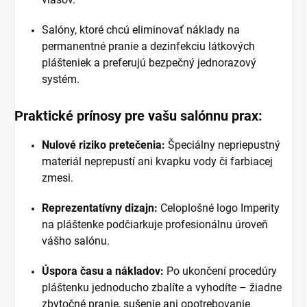
Salóny, ktoré chcú eliminovať náklady na
permanentné pranie a dezinfekciu látkových
plášteniek a preferujú bezpečný jednorazový
systém.
Praktické prínosy pre vašu salónnu prax:
Nulové riziko pretečenia:
Špeciálny nepriepustný
materiál neprepustí ani kvapku vody či farbiacej
zmesi.
Reprezentatívny dizajn:
Celoplošné logo Imperity
na pláštenke podčiarkuje profesionálnu úroveň
vášho salónu.
Úspora času a nákladov:
Po ukončení procedúry
pláštenku jednoducho zbalíte a vyhodíte – žiadne
zbytočné pranie, sušenie ani opotrebovanie