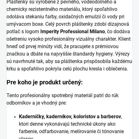
Pláštenky sú vyrobené z pevného, vodeodolného a
chemicky rezistentného materiálu, ktorý spoľahlivo
odoláva stekaniu farby, oxidačných emulzií či vody pri
umývacom boxe. Celý povrch pláštenky zdobí dizajnová
potlač s logom
Imperity Professional Milano
, čo dodáva
ošetreniu vysoko profesionálny vizuálny charakter. Klient
hneď od prvej minúty vidí, že pracujete s prémiovou
značkou a dbáte na najvyššie štandardy hygieny. Výrezy
sú navrhnuté tak, aby sa pláštenka prispôsobila každému
krku a spoľahlivo pokryla celú plochu kresla i oblečenia.
Pre koho je produkt určený:
Tento profesionálny spotrebný materiál patrí do rúk
odborníkov a je vhodný pre:
Kaderníčky, kaderníkov, koloristov a barberov
,
ktorí denne vykonávajú technické úkony ako
farbenie, odfarbovanie, melírovanie či tónovanie
vlasov.