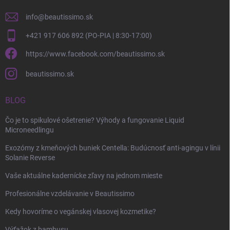
info
@
beautissimo.sk
+421 917 606 892 (PO-PIA | 8:30-17:00)
https://www.facebook.com/beautissimo.sk
beautissimo.sk
BLOG
Čo je to spikulové ošetrenie? Výhody a fungovanie Liquid
Microneedlingu
Exozómy z kmeňových buniek Centella: Budúcnosť anti-agingu v línii
Solanie Reverse
Vaše aktuálne kadernícke zľavy na jednom mieste
Profesionálne vzdelávanie v Beautissimo
Kedy hovoríme o vegánskej vlasovej kozmetike?
Výťažok z bambusu