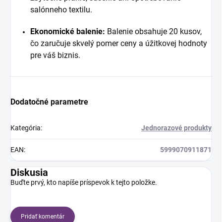
salónneho textilu.
Ekonomické balenie:
Balenie obsahuje 20 kusov,
čo zaručuje skvelý pomer ceny a úžitkovej hodnoty
pre váš biznis.
Dodatočné parametre
Kategória
:
Jednorazové produkty
EAN
:
5999070911871
Diskusia
Buďte prvý, kto napíše príspevok k tejto položke.
Pridať komentár