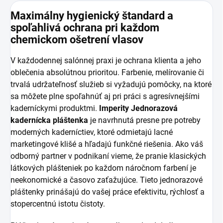
Maximálny hygienický štandard a
spoľahlivá ochrana pri každom
chemickom ošetrení vlasov
V každodennej salónnej praxi je ochrana klienta a jeho
oblečenia absolútnou prioritou. Farbenie, melírovanie či
trvalá udržateľnosť služieb si vyžadujú pomôcky, na ktoré
sa môžete plne spoľahnúť aj pri práci s agresívnejšími
kaderníckymi produktmi.
Imperity Jednorazová
kadernícka pláštenka
je navrhnutá presne pre potreby
moderných kaderníctiev, ktoré odmietajú lacné
marketingové klišé a hľadajú funkčné riešenia. Ako váš
odborný partner v podnikaní vieme, že pranie klasických
látkových plášteniek po každom náročnom farbení je
neekonomické a časovo zaťažujúce. Tieto jednorazové
pláštenky prinášajú do vašej práce efektivitu, rýchlosť a
stopercentnú istotu čistoty.