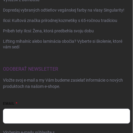
Dopredaj vybraných odtieňov vegánskej farby na vlasy Singularity!
Ilcsi: Kultová značka prírodnej kozmetiky s 65-ročnou tradíciou
Príbeh tety Ilcsi: Žena, ktorá predbehla svoju dobu
Lifting mihalníc alebo laminácia obočia? Vyberte si školenie, ktoré
vám sedí
ODOBERAŤ NEWSLETTER
Vložte svoj e-mail a my Vám budeme zasielať informácie o nových
produktoch na našom e-shope.
EMAIL
Vložením e-mailu súhlasíte s
podmienkami ochrany osobných údajov