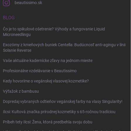
beautissimo.sk
BLOG
Čo je to spikulové ošetrenie? Výhody a fungovanie Liquid
Microneedlingu
Exozómy z kmeňových buniek Centella: Budúcnosť anti-agingu v línii
Solanie Reverse
Vaše aktuálne kadernícke zľavy na jednom mieste
Profesionálne vzdelávanie v Beautissimo
Kedy hovoríme o vegánskej vlasovej kozmetike?
Výťažok z bambusu
Dopredaj vybraných odtieňov vegánskej farby na vlasy Singularity!
Ilcsi: Kultová značka prírodnej kozmetiky s 65-ročnou tradíciou
Príbeh tety Ilcsi: Žena, ktorá predbehla svoju dobu