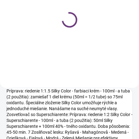
SKLADOM
SKLADOM
Silky peroxid na vlasy 3
Silky peroxid 6% 1000 ml
%, 1000 ml
€5,99
€5,99
€4,87 bez DPH
€4,87 bez DPH
Do košíka
Do košíka
Príprava: riedenie 1:1.5 Silky Color - farbiaci krém - 100ml - a tuba
(2 použitia): zamiešať 1 diel krému (50ml = 1/2 tube) so 75ml
oxidantu. Špeciálne zloženie Silky Color umožňuje rýchle a
jednoduché miešanie. Nanášame na suché neumyté vlasy.
Zosvetlovač so Superschiarente: Príprava: riedenie 1:2 Silky Color -
Superschiarente - 100ml - a tuba (2 použitia): 50ml Silky
Superschiarente + 100ml 40% - tného oxidantu. Doba pôsobenia:
45-50 min. 7 Zosilňovač lesku: Ryšavá - Mahagónovå - Medená -
Oriešková - Fialová - Modrá - Zelená Miešanie pre efektívny