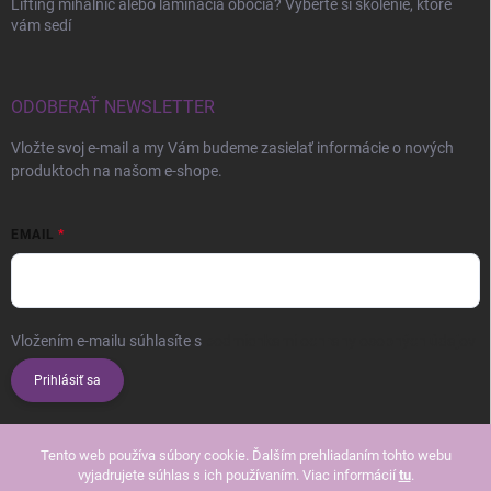
Lifting mihalníc alebo laminácia obočia? Vyberte si školenie, ktoré
vám sedí
ODOBERAŤ NEWSLETTER
Vložte svoj e-mail a my Vám budeme zasielať informácie o nových
produktoch na našom e-shope.
EMAIL
Vložením e-mailu súhlasíte s
podmienkami ochrany osobných údajov
Prihlásiť sa
Tento web používa súbory cookie. Ďalším prehliadaním tohto webu
vyjadrujete súhlas s ich používaním. Viac informácií
tu
.