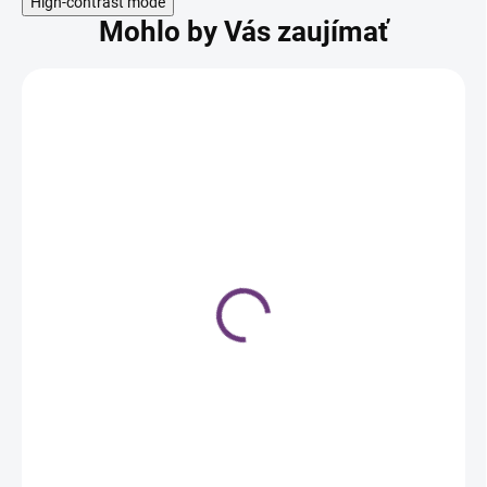
High-contrast mode
Mohlo by Vás zaujímať
SKLADOM
Silky Color Care farba
na vlasy 100 ml - 12.00
4,99 €
Do košíka