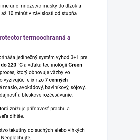
imerané množstvo masky do dĺžok a
 až 10 minút v závislosti od stupňa
rotector termoochranná a
 prináša jedinečný systém výhod 3+1 pre
 do 220 °C
a vďaka technológii
Green
 proces, ktorý obnovuje väzby vo
 vyživujúci elixír zo
7 cenných
maslo, avokádový, bavlníkový, sójový,
ddajnosť a bleskové rozčesávanie.
torá znižuje priľnavosť prachu a
veľa dlhšie.
vo tekutiny do suchých alebo vlhkých
 Neoplachujte.