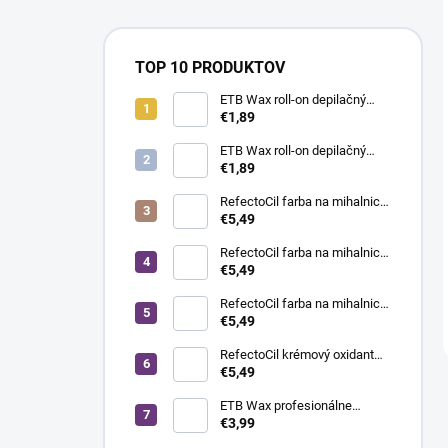
TOP 10 PRODUKTOV
ETB Wax roll-on depilačný
vosk s oxidom titaničitým, 100
€1,89
ml | široká hlavica
ETB Wax roll-on depilačný
vosk azulénový, 100 ml |
€1,89
široká hlavica
RefectoCil farba na mihalnice
a obočie, 3 hnedá, 15 ml
€5,49
RefectoCil farba na mihalnice
a obočie, 1 čierna, 15 ml
€5,49
RefectoCil farba na mihalnice
a obočie, 3.1 svetlohnedá, 15
€5,49
ml
RefectoCil krémový oxidant
3%, 100 ml
€5,49
ETB Wax profesionálne
depilačné prúžky White - biele,
€3,99
100 ks