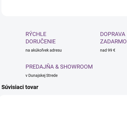
RÝCHLE
DOPRAVA
DORUČENIE
ZADARMO
na akúkoľvek adresu
nad 99 €
PREDAJŇA & SHOWROOM
v Dunajskej Strede
Súvisiaci tovar