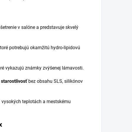
ošetrenie v salóne a predstavuje skvelý
ktoré potrebujú okamžitú hydro-lipidovú
toré vykazujú známky zvýšenej lámavosti.
starostlivosť
bez obsahu SLS, silikónov
i vysokých teplotách a mestskému
x