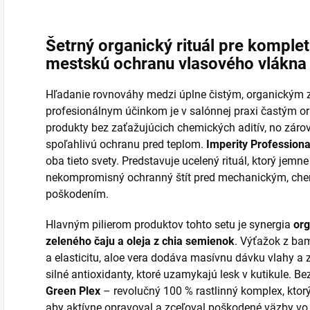
Šetrný organický rituál pre komplet
mestskú ochranu vlasového vlákna
Hľadanie rovnováhy medzi úplne čistým, organický
profesionálnym účinkom je v salónnej praxi častým or
produkty bez zaťažujúcich chemických aditív, no záro
spoľahlivú ochranu pred teplom.
Imperity Professiona
oba tieto svety. Predstavuje ucelený rituál, ktorý jemne
nekompromisný ochranný štít pred mechanickým, ch
poškodením.
Hlavným pilierom produktov tohto setu je synergia
org
zeleného čaju a oleja z chia semienok
. Výťažok z ba
a elasticitu, aloe vera dodáva masívnu dávku vlahy a 
silné antioxidanty, ktoré uzamykajú lesk v kutikule. 
Green Plex
– revolučný 100 % rastlinný komplex, ktorý 
aby aktívne opravoval a zceľoval poškodené väzby vo