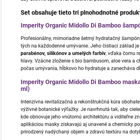
Set obsahuje tieto tri plnohodnotné produk
Imperity Organic Midollo Di Bamboo šampó
Profesionálny, mimoriadne šetrný hydratačný šampón 
tých na každodenné umývanie. Jeho čistiaci základ j
parabénov, silikónov a umelých farbív
, vďaka čomu r
hlavy. Vzácne zloženie s bio bambusom, aloe vera a c
počas umývania, hĺbkovo ho hydratuje a zanecháva dĺž
Imperity Organic Midollo Di Bamboo maska
ml)
Intenzívna revitalizačná a rekonštrukčná kúra obohat
výživné botanické výťažky. Je navrhnutá tak, aby ciele
kde obnovuje jeho vnútornú architektúru a viditeľne z
aplikáciou masky získavajú aj unavené a chemicky po
prirodzený nadýchaný objem a zdravú textúru na doty