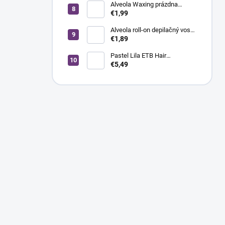
Alveola Waxing prázdna
plechovka na ohrev
€1,99
depilačného vosku s
objemom 400 ml
Alveola roll-on depilačný vosk
klasik, široká hlavica, 100 ml
€1,89
Pastel Lila ETB Hair
ColorVerse Pastel Toner
€5,49
vegánsky toner na vlasy bez
amoniaku, 100 ml