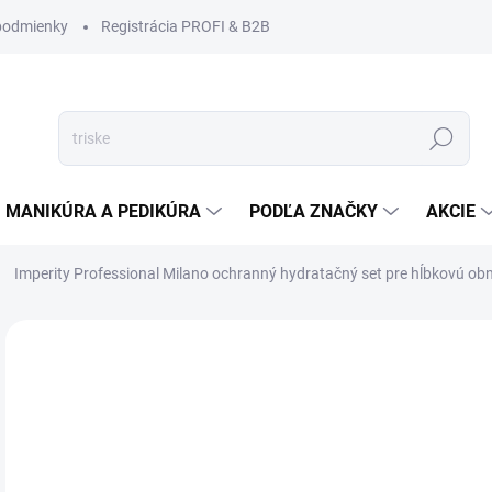
podmienky
Registrácia PROFI & B2B
Hľadať
MANIKÚRA A PEDIKÚRA
PODĽA ZNAČKY
AKCIE
Imperity Professional Milano ochranný hydratačný set pre hĺbkovú ob
Neohodnotené
Podrobnosti hodnotenia
ZNAČKA
€2
€17
Jedn
SK