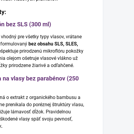
ty:
n bez SLS (300 ml)
vhodný pre všetky typy vlasov, vrátane
e formulovaný
bez obsahu SLS, SLES,
ešpektuje prirodzenú mikroflóru pokožky
hia olejom ošetruje vlasové vlákno už
ky prirodzene žiarivé a odľahčené.
 na vlasy bez parabénov (250
ená o extrakt z organického bambusu a
ne prenikala do poréznej štruktúry vlasu,
nižuje lámavosť dĺžok. Pravidelnou
škodené vlasy späť svoju pevnosť,
k.