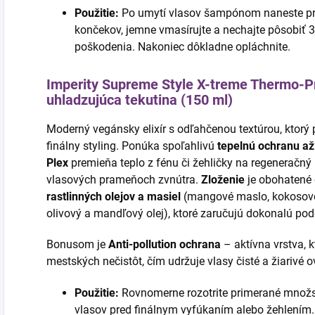
Použitie:
Po umytí vlasov šampónom naneste pr
končekov, jemne vmasírujte a nechajte pôsobiť 3
poškodenia. Nakoniec dôkladne opláchnite.
Imperity Supreme Style X-treme Thermo-P
uhladzujúca tekutina (150 ml)
Moderný vegánsky elixír s odľahčenou textúrou, ktorý
finálny styling. Ponúka spoľahlivú
tepelnú ochranu až
Plex
premieňa teplo z fénu či žehličky na regeneračný
vlasových prameňoch zvnútra.
Zloženie
je obohatené o
rastlinných olejov a masiel
(mangové maslo, kokosové 
olivový a mandľový olej), ktoré zaručujú dokonalú po
Bonusom je
Anti-pollution ochrana
– aktívna vrstva, k
mestských nečistôt, čím udržuje vlasy čisté a žiarivé o
Použitie:
Rovnomerne rozotrite primerané množst
vlasov pred finálnym vyfúkaním alebo žehlením.