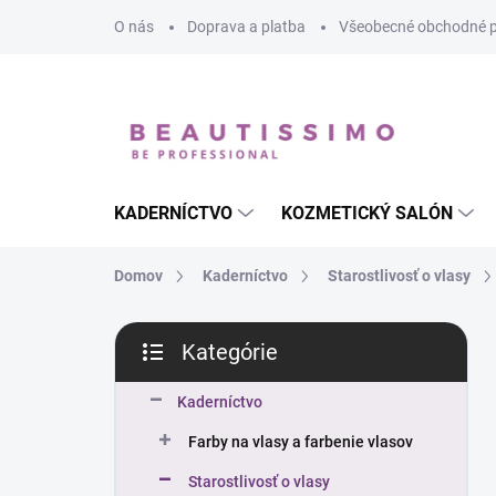
Prejsť
O nás
Doprava a platba
Všeobecné obchodné 
na
obsah
KADERNÍCTVO
KOZMETICKÝ SALÓN
Domov
Kaderníctvo
Starostlivosť o vlasy
B
Kategórie
o
Preskočiť
č
kategórie
n
Kaderníctvo
ý
Farby na vlasy a farbenie vlasov
p
a
Starostlivosť o vlasy