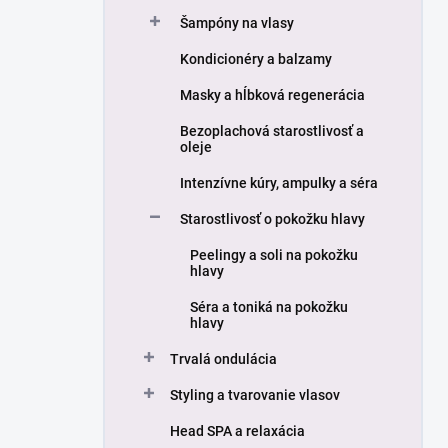
n
Šampóny na vlasy
e
l
Kondicionéry a balzamy
Masky a hĺbková regenerácia
Bezoplachová starostlivosť a
oleje
Intenzívne kúry, ampulky a séra
Starostlivosť o pokožku hlavy
Peelingy a soli na pokožku
hlavy
Séra a toniká na pokožku
hlavy
Trvalá ondulácia
Styling a tvarovanie vlasov
Head SPA a relaxácia