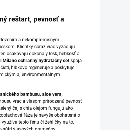
ný reštart, pevnosť a
m zložením a nekompromisným
ieškom. Klientky čoraz viac vyžadujú
veň očakávajú dokonalý lesk, hebkosť a
l Milano ochranný hydratačný set
spája
 čistí, hĺbkovo regeneruje a poskytuje
emickým aj environmentálnym
anického bambusu, aloe vera,
mbusu vracia vlasom prirodzenú pevnosť
zelený čaj s chia olejom fungujú ako
Bezoplachová fáza je navyše obohatená o
využíva teplo fénu či žehličky na to,
 vnútri vlasových prameňov.