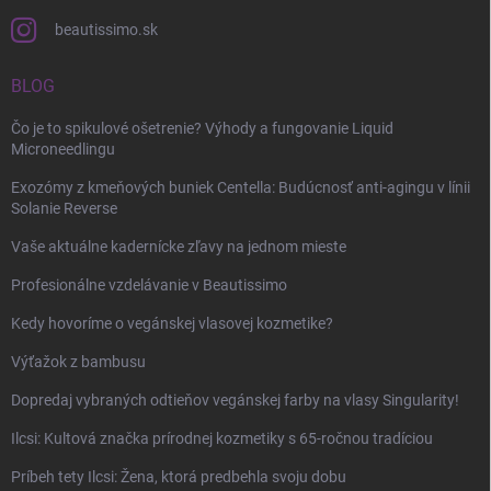
beautissimo.sk
BLOG
Čo je to spikulové ošetrenie? Výhody a fungovanie Liquid
Microneedlingu
Exozómy z kmeňových buniek Centella: Budúcnosť anti-agingu v línii
Solanie Reverse
Vaše aktuálne kadernícke zľavy na jednom mieste
Profesionálne vzdelávanie v Beautissimo
Kedy hovoríme o vegánskej vlasovej kozmetike?
Výťažok z bambusu
Dopredaj vybraných odtieňov vegánskej farby na vlasy Singularity!
Ilcsi: Kultová značka prírodnej kozmetiky s 65-ročnou tradíciou
Príbeh tety Ilcsi: Žena, ktorá predbehla svoju dobu