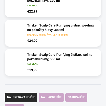
pokožku hlavy, 250 ml
SKLADOM
€22,99
Triskell Scalp Care Purifying čistiaci peeling
na pokožky hlavy, 300 ml
SKLADOM U DODÁVATEĽA (8-10 DNÍ)
€34,99
Triskell Scalp Care Purifying čistiaca soľ na
pokožku hlavy, 500 ml
SKLADOM
€19,99
R
a
NAJPREDÁVANEJŠIE
NAJLACNEJŠIE
NAJDRAHŠIE
d