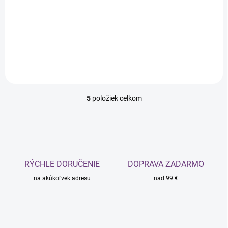
hlavy, 100 ml
€14,99
€12,19 bez DPH
Do košíka
5
položiek celkom
O
v
l
á
d
a
c
RÝCHLE DORUČENIE
DOPRAVA ZADARMO
i
na akúkoľvek adresu
e
nad 99 €
p
r
v
k