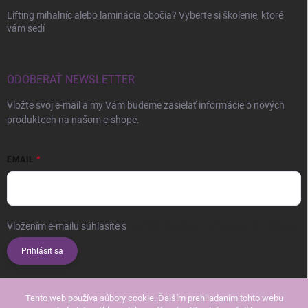
Lifting mihalníc alebo laminácia obočia? Vyberte si školenie, ktoré
vám sedí
ODOBERAŤ NEWSLETTER
Vložte svoj e-mail a my Vám budeme zasielať informácie o nových
produktoch na našom e-shope.
EMAIL
Vložením e-mailu súhlasíte s
podmienkami ochrany osobných údajov
Prihlásiť sa
Tento web používa súbory cookie. Ďalším prehliadaním tohto webu