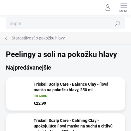
Prejsť
na
obsah
Hľadať
Starostlivosť o pokožku hlavy
Peelingy a soli na pokožku hlavy
Najpredávanejšie
Triskell Scalp Care - Balance Clay - ílová
maska na pokožku hlavy, 250 ml
SKLADOM
€22,99
Triskell Scalp Care - Calming Clay -
upokojujúca ílová maska na suchú a citlivú