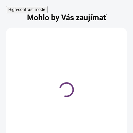
High-contrast mode
Mohlo by Vás zaujímať
Kadernícky pracovný
vozík Energy, 1 ks
89,99 €