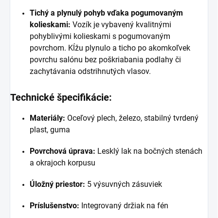
Tichý a plynulý pohyb vďaka pogumovaným
kolieskami:
Vozík je vybavený kvalitnými
pohyblivými kolieskami s pogumovaným
povrchom. Kĺžu plynulo a ticho po akomkoľvek
povrchu salónu bez poškriabania podlahy či
zachytávania odstrihnutých vlasov.
Technické špecifikácie:
Materiály:
Oceľový plech, železo, stabilný tvrdený
plast, guma
Povrchová úprava:
Lesklý lak na bočných stenách
a okrajoch korpusu
Úložný priestor:
5 výsuvných zásuviek
Príslušenstvo:
Integrovaný držiak na fén