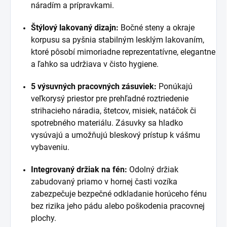
náradím a prípravkami.
Štýlový lakovaný dizajn:
Bočné steny a okraje
korpusu sa pyšnia stabilným lesklým lakovaním,
ktoré pôsobí mimoriadne reprezentatívne, elegantne
a ľahko sa udržiava v čisto hygiene.
5 výsuvných pracovných zásuviek:
Ponúkajú
veľkorysý priestor pre prehľadné roztriedenie
strihacieho náradia, štetcov, misiek, natáčok či
spotrebného materiálu. Zásuvky sa hladko
vysúvajú a umožňujú bleskový prístup k vášmu
vybaveniu.
Integrovaný držiak na fén:
Odolný držiak
zabudovaný priamo v hornej časti vozíka
zabezpečuje bezpečné odkladanie horúceho fénu
bez rizika jeho pádu alebo poškodenia pracovnej
plochy.