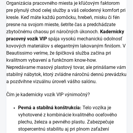
Organizácia pracovného miesta je kľúčovým faktorom
pre plynulý chod celej služby a váš celodenný komfort pri
kresle. Keď máte každú pomôcku, hrebeň, misku či fén
presne na svojom mieste, šetríte čas a predchádzate
zbytočnému chaosu pri náročných úkonoch.
Kadernícky
pracovný vozík VIP
spája vysokú mechanickú odolnosť
kovových materiálov s elegantným lakovaným finišom. V
Beautissimo veríme, že špičková služba začína pri
kvalitnom vybavení a funkčnom know-how.
Nepredávame masový plastový tovar, ale prinášame vám
stabilný nábytok, ktorý zvládne náročnú dennú prevádzku
a pozdvihne vizuálnu úroveň vášho salónu.
Čím je kadernícky vozík VIP výnimočný?
Pevná a stabilná konštrukcia:
Telo vozíka je
vyhotovené z kombinácie kvalitného oceľového
plechu, železa a pevného plastu. Zabezpečuje
stopercentnú stabilitu aj pri plnom zaťažení