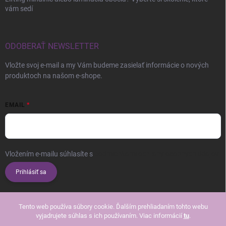
vám sedí
ODOBERAŤ NEWSLETTER
Vložte svoj e-mail a my Vám budeme zasielať informácie o nových
produktoch na našom e-shope.
EMAIL
Vložením e-mailu súhlasíte s
podmienkami ochrany osobných údajov
Prihlásiť sa
Tento web používa súbory cookie. Ďalším prehliadaním tohto webu
vyjadrujete súhlas s ich používaním. Viac informácií
tu
.