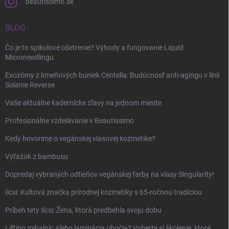
beautissimo.sk
BLOG
Čo je to spikulové ošetrenie? Výhody a fungovanie Liquid
Microneedlingu
Exozómy z kmeňových buniek Centella: Budúcnosť anti-agingu v línii
Solanie Reverse
Vaše aktuálne kadernícke zľavy na jednom mieste
Profesionálne vzdelávanie v Beautissimo
Kedy hovoríme o vegánskej vlasovej kozmetike?
Výťažok z bambusu
Dopredaj vybraných odtieňov vegánskej farby na vlasy Singularity!
Ilcsi: Kultová značka prírodnej kozmetiky s 65-ročnou tradíciou
Príbeh tety Ilcsi: Žena, ktorá predbehla svoju dobu
Lifting mihalníc alebo laminácia obočia? Vyberte si školenie, ktoré