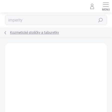
Prejsť
na
obsah
Hľadať
Kozmetické stoličky a taburetky
Neohodnotené
Podrobnosti hodnotenia
ZNAČKA:
ALVEOLA