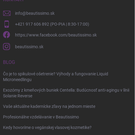
info
@
beautissimo.sk
+421 917 606 892 (PO-PIA | 8:30-17:00)
https://www.facebook.com/beautissimo.sk
beautissimo.sk
BLOG
Čo je to spikulové ošetrenie? Výhody a fungovanie Liquid
Microneedlingu
Exozómy z kmeňových buniek Centella: Budúcnosť anti-agingu v línii
Solanie Reverse
Vaše aktuálne kadernícke zľavy na jednom mieste
Profesionálne vzdelávanie v Beautissimo
Kedy hovoríme o vegánskej vlasovej kozmetike?