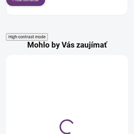
Pridať komentár
High-contrast mode
Mohlo by Vás zaujímať
AKCIA
SKLADOM
Alveola Taburetka
sedlová s operadlom