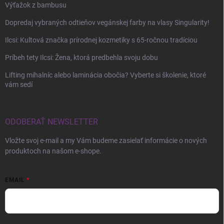
Výťažok z bambusu
Dopredaj vybraných odtieňov vegánskej farby na vlasy Singularity!
Ilcsi: Kultová značka prírodnej kozmetiky s 65-ročnou tradíciou
Príbeh tety Ilcsi: Žena, ktorá predbehla svoju dobu
Lifting mihalníc alebo laminácia obočia? Vyberte si školenie, ktoré
vám sedí
ODOBERAŤ NEWSLETTER
Vložte svoj e-mail a my Vám budeme zasielať informácie o nových
produktoch na našom e-shope.
EMAIL