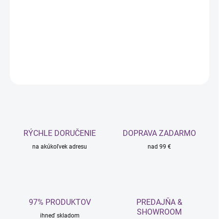
−
+
Pridať do košíka
DETAILNÉ INFORMÁCIE
OPÝTAŤ SA
STRÁŽIŤ
RÝCHLE DORUČENIE
DOPRAVA ZADARMO
na akúkoľvek adresu
nad 99 €
97% PRODUKTOV
PREDAJŇA &
SHOWROOM
ihneď skladom