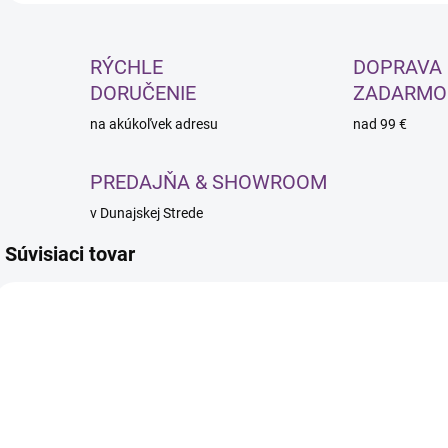
RÝCHLE
DOPRAVA
DORUČENIE
ZADARMO
na akúkoľvek adresu
nad 99 €
PREDAJŇA & SHOWROOM
v Dunajskej Strede
Súvisiaci tovar
SKLADOM
SKLADOM