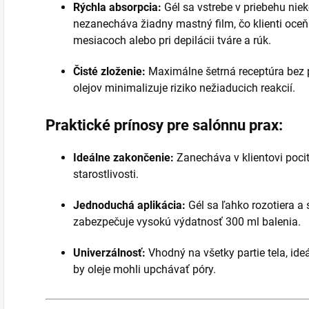
Rýchla absorpcia:
Gél sa vstrebe v priebehu niek
nezanecháva žiadny mastný film, čo klienti oceňu
mesiacoch alebo pri depilácii tváre a rúk.
Čisté zloženie:
Maximálne šetrná receptúra bez 
olejov minimalizuje riziko nežiaducich reakcií.
Praktické prínosy pre salónnu prax:
Ideálne zakončenie:
Zanecháva v klientovi pocit 
starostlivosti.
Jednoduchá aplikácia:
Gél sa ľahko rozotiera a
zabezpečuje vysokú výdatnosť 300 ml balenia.
Univerzálnosť:
Vhodný na všetky partie tela, ide
by oleje mohli upchávať póry.