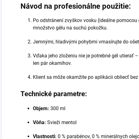
Návod na profesionálne použitie:
Po odstránení zvyškov vosku (ideálne pomocou č
množstvo gélu na suchú pokožku.
Jemnými, hladivými pohybmi vmasírujte do ošetr
Vďaka jeho zloženiu nie je potrebné gél utierať –
len pár okamihov.
Klient sa môže okamžite po aplikácii obliecť bez 
Technické parametre:
Objem:
300 ml
Vôňa:
Svieži mentol
Vlastnosti:
0 % parabénov, 0 % minerálnych olejo