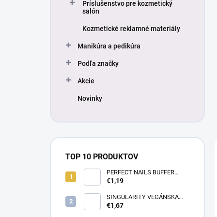
Príslušenstvo pre kozmetický
salón
Kozmetické reklamné materiály
Manikúra a pedikúra
Podľa značky
Akcie
Novinky
TOP 10 PRODUKTOV
PERFECT NAILS BUFFER
BRÚSNY BLOK - BIELY
€1,19
SINGULARITY VEGÁNSKA
KRÉMOVÁ FARBA NA VLASY
€1,67
100ML 7.64 ČERVENO-