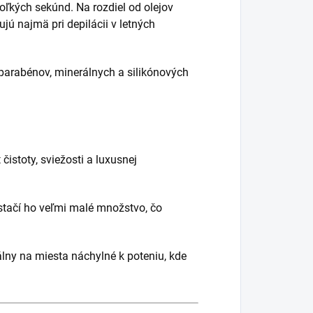
oľkých sekúnd. Na rozdiel od olejov
jú najmä pri depilácii v letných
parabénov, minerálnych a silikónových
čistoty, sviežosti a luxusnej
 stačí ho veľmi malé množstvo, čo
álny na miesta náchylné k poteniu, kde