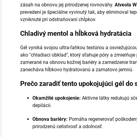
zásah na obnovu jej prirodzenej rovnováhy.
Alveola W
prevedení je špeciálne vyvinutý tak, aby eliminoval t
vzniknuté pri odstraňovaní chĺpkov.
Chladivý mentol a hĺbková hydratácia
Gél vyniká svojou ultra-ľahkou textúrou a osviežujúco
ako "chladiaci obklad", ktorý sťahuje póry a zmierňuje
zamerané na obnovu kožnej bariéry a zamedzenie tran
zanecháva hĺbkovo hydratovanú a zamatovo jemnú.
Prečo zaradiť tento upokojujúci gél do 
Okamžité upokojenie:
Aktívne látky redukujú s
depilácii.
Obnova bariéry:
Pomáha regenerovať poškodený e
prirodzenú celistvosť a odolnosť.