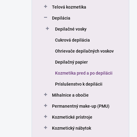
n
Telová kozmetika
e
l
Depilácia
Depilačné vosky
Cukrová depilácia
Ohrievače depilačných voskov
Depilačný papier
Kozmetika pred a po depilácii
Príslušenstvo k depilácii
Mihalnice a obočie
Permanentný make-up (PMU)
Kozmetické prístroje
Kozmetický nábytok