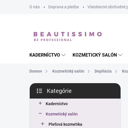
Prejsť
O nás
Doprava a platba
Všeobecné obchodné 
na
obsah
KADERNÍCTVO
KOZMETICKÝ SALÓN
Domov
Kozmetický salón
Depilácia
Koz
B
Kategórie
o
Preskočiť
č
kategórie
n
Kaderníctvo
ý
Kozmetický salón
p
a
Pleťová kozmetika