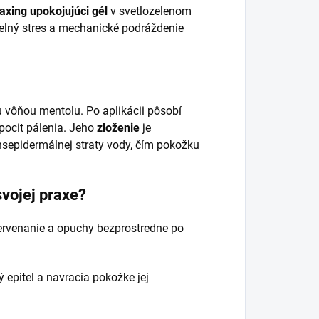
axing upokojujúci gél
v svetlozelenom
epelný stres a mechanické podráždenie
u vôňou mentolu. Po aplikácii pôsobí
 pocit pálenia. Jeho
zloženie
je
sepidermálnej straty vody, čím pokožku
svojej praxe?
červenanie a opuchy bezprostredne po
pitel a navracia pokožke jej