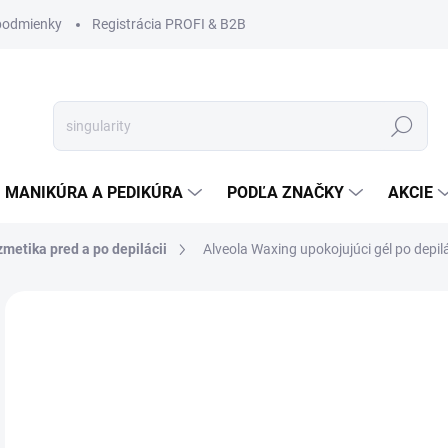
podmienky
Registrácia PROFI & B2B
Hľadať
MANIKÚRA A PEDIKÚRA
PODĽA ZNAČKY
AKCIE
metika pred a po depilácii
Alveola Waxing upokojujúci gél po depil
Neohodnotené
Podrobnosti hodnotenia
ZNAČKA
€3
€2,
Jedn
€1,0