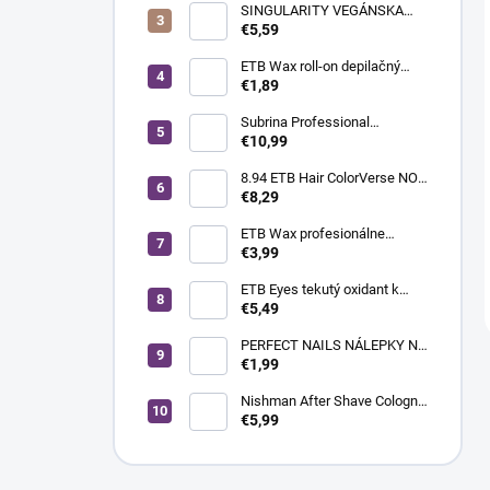
MEDENÁ BLOND
SINGULARITY VEGÁNSKA
KRÉMOVÁ FARBA NA VLASY
€5,59
100ML 7.62 FIALOVO-
ČERVENÁ BLOND
ETB Wax roll-on depilačný
vosk s oxidom titaničitým, 100
€1,89
ml | široká hlavica
Subrina Professional
Eliminator dvojzložkový
€10,99
odstraňovač oxidačnej farby z
vlasov, 2x100 ml
8.94 ETB Hair ColorVerse NO-
AMM profesionálna
€8,29
permanentná vegánska farba
na vlasy bez amoniaku a bez
ETB Wax profesionálne
PPD, 100 ml - svetlá blond
depilačné prúžky White - biele,
€3,99
piesková medená
100 ks
ETB Eyes tekutý oxidant k
farbám na mihalnice a obočie
€5,49
3% 10 Vol., 100 ml
PERFECT NAILS NÁLEPKY NA
NECHTY - EASY FRENCH
€1,99
WHITE
Nishman After Shave Cologne
2 Storm kolínska voda po
€5,99
holení v spreji, 400 ml