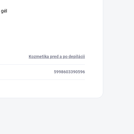
 gél
Kozmetika pred a po depilácii
5998603390596