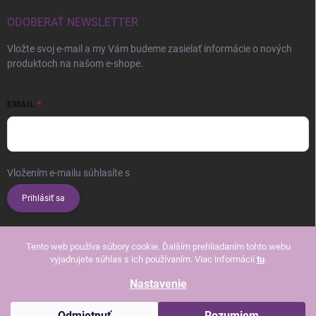
ODOBERAŤ NEWSLETTER
Vložte svoj e-mail a my Vám budeme zasielať informácie o nových
produktoch na našom e-shope.
EMAIL
Vložením e-mailu súhlasíte s
podmienkami ochrany osobných údajov
Prihlásiť sa
Tento web používa súbory cookie. Ďalším prehliadaním tohto webu
vyjadrujete súhlas s ich používaním. Viac informácií
tu
.
Nastavenie
Copyright 2026
Beautissimo
. Všetky práva vyhradené.
Upraviť nastavenie
cookies
Odmietnuť
Rozumiem