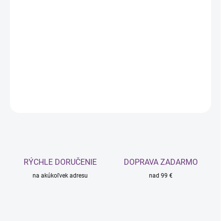
11.08.2026
MOŽNOSTI
DORUČENIA
−
+
Pridať do košíka
DETAILNÉ INFORMÁCIE
OPÝTAŤ SA
STRÁŽIŤ
RÝCHLE DORUČENIE
DOPRAVA ZADARMO
na akúkoľvek adresu
nad 99 €