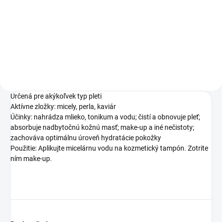
€13,99
€11,37 bez DPH
Do košíka
Určená pre akýkoľvek typ pleti
Aktívne zložky: micely, perla, kaviár
Účinky: nahrádza mlieko, tonikum a vodu; čistí a obnovuje pleť;
absorbuje nadbytočnú kožnú masť; make-up a iné nečistoty;
zachováva optimálnu úroveň hydratácie pokožky
Použitie: Aplikujte micelárnu vodu na kozmetický tampón. Zotrite
ním make-up.