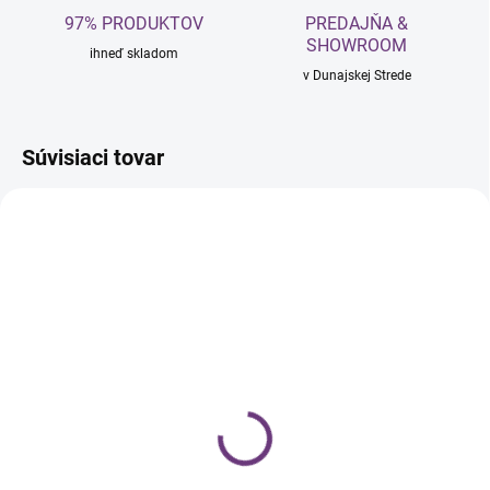
97% PRODUKTOV
PREDAJŇA &
SHOWROOM
ihneď skladom
v Dunajskej Strede
Súvisiaci tovar
SKLADOM
BIELENDA
PROFESSIONAL -
SATÉNOVÁ RUŽOVÁ
VODA 500 ML