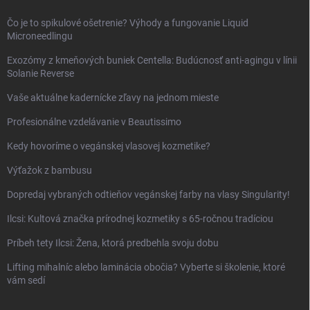
Čo je to spikulové ošetrenie? Výhody a fungovanie Liquid
Microneedlingu
Exozómy z kmeňových buniek Centella: Budúcnosť anti-agingu v línii
Solanie Reverse
Vaše aktuálne kadernícke zľavy na jednom mieste
Profesionálne vzdelávanie v Beautissimo
Kedy hovoríme o vegánskej vlasovej kozmetike?
Výťažok z bambusu
Dopredaj vybraných odtieňov vegánskej farby na vlasy Singularity!
Ilcsi: Kultová značka prírodnej kozmetiky s 65-ročnou tradíciou
Príbeh tety Ilcsi: Žena, ktorá predbehla svoju dobu
Lifting mihalníc alebo laminácia obočia? Vyberte si školenie, ktoré
vám sedí