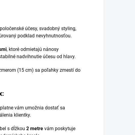
spoločenské účesy, svadobný styling,
xtúrovaný podklad nevyhnutnosťou.
smi
, ktoré odmietajú nánosy
stabilné nadvihnutie účesu od hlavy.
ozmerom (15 cm) sa poľahky zmestí do
x:
 platne vám umožnia dostať sa
lenia klientky.
bel s dĺžkou
2 metre
vám poskytuje