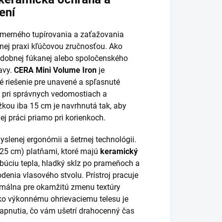
ení
admerného tupírovania a zaťažovania
nej praxi kľúčovou zručnosťou. Ako
vadobnej fúkanej alebo spoločenského
avy.
CERA Mini Volume Iron
je
té riešenie pre unavené a spľasnuté
a pri správnych vedomostiach a
žkou iba 15 cm je navrhnutá tak, aby
ej práci priamo pri korienkoch.
lenej ergonómii a šetrnej technológii.
,25 cm) platňami, ktoré majú
keramický
búciu tepla, hladký sklz po prameňoch a
enia vlasového stvolu. Prístroj pracuje
ptimálna pre okamžitú zmenu textúry
ko výkonnému ohrievaciemu telesu je
apnutia, čo vám ušetrí drahocenný čas