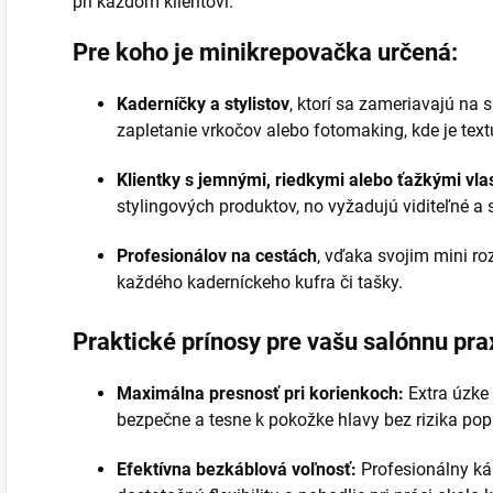
pri každom klientovi.
Pre koho je minikrepovačka určená:
Kaderníčky a stylistov
, ktorí sa zameriavajú na 
zapletanie vrkočov alebo fotomaking, kde je te
Klientky s jemnými, riedkymi alebo ťažkými vla
stylingových produktov, no vyžadujú viditeľné a 
Profesionálov na cestách
, vďaka svojim mini r
každého kaderníckeho kufra či tašky.
Praktické prínosy pre vašu salónnu pra
Maximálna presnosť pri korienkoch:
Extra úzke
bezpečne a tesne k pokožke hlavy bez rizika popá
Efektívna bezkáblová voľnosť:
Profesionálny ká