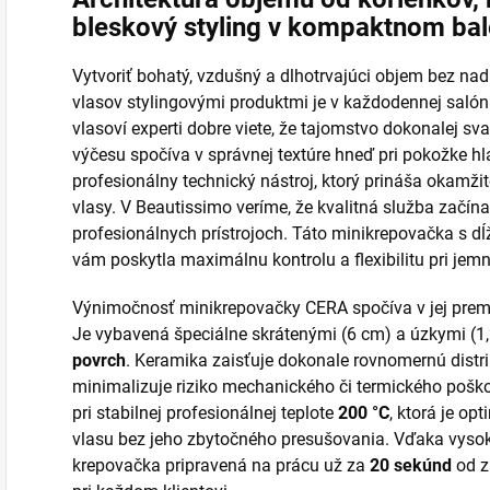
bleskový styling v kompaktnom bal
Vytvoriť bohatý, vzdušný a dlhotrvajúci objem bez n
vlasov stylingovými produktmi je v každodennej salón
vlasoví experti dobre viete, že tajomstvo dokonalej s
výčesu spočíva v správnej textúre hneď pri pokožke hl
profesionálny technický nástroj, ktorý prináša okamži
vlasy. V Beautissimo veríme, že kvalitná služba začín
profesionálnych prístrojoch. Táto minikrepovačka s dĺ
vám poskytla maximálnu kontrolu a flexibilitu pri jemn
Výnimočnosť minikrepovačky CERA spočíva v jej premys
Je vybavená špeciálne skrátenými (6 cm) a úzkymi (1
povrch
. Keramika zaisťuje dokonale rovnomernú distri
minimalizuje riziko mechanického či termického poškod
pri stabilnej profesionálnej teplote
200 °C
, ktorá je o
vlasu bez jeho zbytočného presušovania. Vďaka vyso
krepovačka pripravená na prácu už za
20 sekúnd
od z