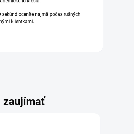
kaderníckeho kresla.
0 sekúnd oceníte najmä počas rušných
nými klientkami.
 zaujímať