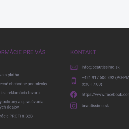
ORMÁCIE PRE VÁS
KONTAKT
info
@
beautissimo.sk
a a platba
+421 917 606 892 (PO-PIA
ecné obchodné podmienky
8:30-17:00)
ie a reklamácia tovaru
https://www.facebook.co
y ochrany a spracúvania
beautissimo.sk
ých údajov
rácia PROFI & B2B