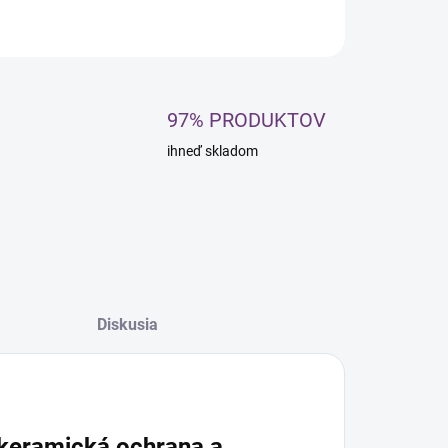
OPÝTAŤ SA
STRÁŽIŤ
97% PRODUKTOV
ihneď skladom
Diskusia
 keramická ochrana a