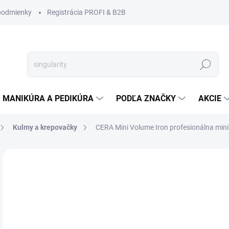
podmienky
Registrácia PROFI & B2B
Hľadať
MANIKÚRA A PEDIKÚRA
PODĽA ZNAČKY
AKCIE
Kulmy a krepovačky
CERA Mini Volume Iron profesionálna mini
Neohodnotené
Podrobnosti hodnotenia
ZNAČKA
€
€17
Jedn
SK