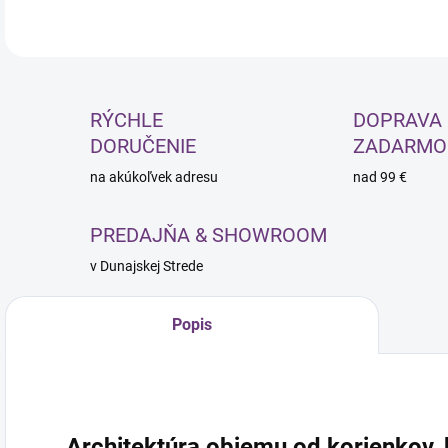
RÝCHLE
DOPRAVA
DORUČENIE
ZADARMO
na akúkoľvek adresu
nad 99 €
PREDAJŇA & SHOWROOM
v Dunajskej Strede
Popis
Architektúra objemu od korienkov,