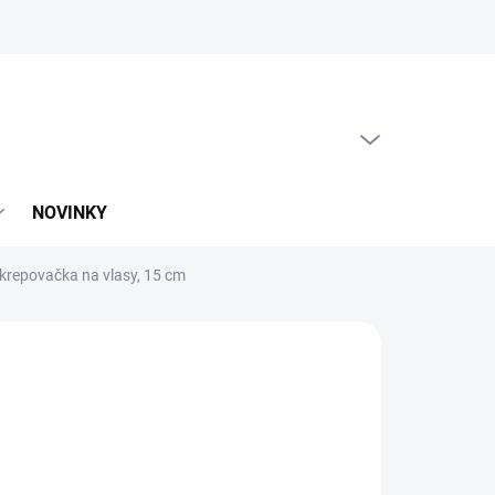
PRÁZDNY KOŠÍK
NÁKUPNÝ
KOŠÍK
NOVINKY
krepovačka na vlasy, 15 cm
:
CERA
22
,89 bez DPH
otková
LADOM