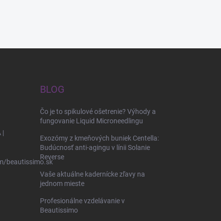
BLOG
Čo je to spikulové ošetrenie? Výhody a
fungovanie Liquid Microneedlingu
 |
Exozómy z kmeňových buniek Centella:
Budúcnosť anti-agingu v línii Solanie
Reverse
m/beautissimo.sk
Vaše aktuálne kadernícke zľavy na
jednom mieste
Profesionálne vzdelávanie v
Beautissimo