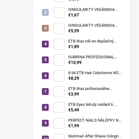
SINGULARITY VEGÁNSKA
KRÉMOVÁ FARBA NA VLASY
€1,67
100ML 7.64 ČERVENO-
MEDENÁ BLOND
SINGULARITY VEGÁNSKA
KRÉMOVÁ FARBA NA VLASY
€5,59
100ML 7.62 FIALOVO-
ČERVENÁ BLOND
ETB Wax roll-on depilačný
vosk s oxidom titaničitým, 100
€1,89
ml | široká hlavica
SUBRINA PROFESSIONAL
ELIMINATOR 2x100ML
€10,99
8.94 ETB Hair ColorVerse NO-
AMM profesionálna
€8,29
permanentná vegánska farba
na vlasy bez amoniaku a bez
ETB Wax profesionálne
PPD, 100 ml - svetlá blond
depilačné prúžky White - biele,
€3,99
piesková medená
100 ks
ETB Eyes tekutý oxidant k
farbám na mihalnice a obočie
€5,49
3% 10 Vol., 100 ml
PERFECT NAILS NÁLEPKY NA
NECHTY - EASY FRENCH
€1,99
WHITE
Nishman After Shave Cologne