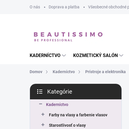
Prejsť
O nás
Doprava a platba
Všeobecné obchodné 
na
obsah
KADERNÍCTVO
KOZMETICKÝ SALÓN
Domov
Kaderníctvo
Prístroje a elektronika
B
Kategórie
o
Preskočiť
č
kategórie
n
Kaderníctvo
ý
Farby na vlasy a farbenie vlasov
p
a
Starostlivosť o vlasy