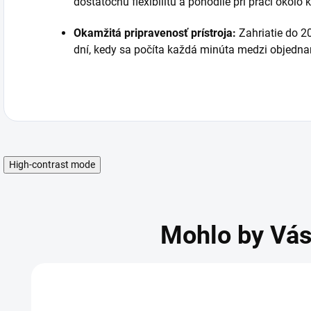
dostatočnú flexibilitu a pohodlie pri práci okolo 
Okamžitá pripravenosť prístroja:
Zahriatie do 2
dní, kedy sa počíta každá minúta medzi objedna
High-contrast mode
Mohlo by Vás