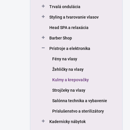
n
Trvalá ondulácia
e
l
Styling a tvarovanie vlasov
Head SPA a relaxácia
Barber Shop
Prístroje a elektronika
Fény na vlasy
Žehličky na vlasy
Kulmy a krepovačky
Strojčeky na vlasy
Salónna technika a vybavenie
Príslušenstvo a sterilizátory
Kadernícky nábytok