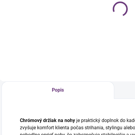
Black
kreslo
č
kadernícke
€299
€299
kreslo
€243,09 bez DPH
€243,09 bez DPH
€
Do košíka
Do košíka
Popis
Chrómový držiak na nohy
je praktický doplnok do kad
zvyšuje komfort klienta počas strihania, stylingu alebo
pohodlne oprieť nohy, čo zabezpečuje stabilnejšie a 