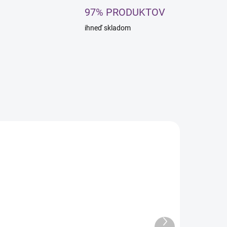
97% PRODUKTOV
ihneď skladom
TAVENÝ KUS
REDAJ
SKLADOM
SKLADOM U
DODÁVATEĽA (8-10
Kadernícke
DNÍ)
Ďalší
reslo Crystal
Kadernícke