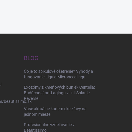
BLOG
Čo je to spikulové ošetrenie? Výhody a
fungovanie Liquid Microneedlingu
 |
Exozómy z kmeňových buniek Centella:
Budúcnosť anti-agingu v línii Solanie
Reverse
m/beautissimo.sk
Vaše aktuálne kadernícke zľavy na
jednom mieste
Profesionálne vzdelávanie v
Beautissimo