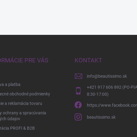
ORMÁCIE PRE VÁS
KONTAKT
info
@
beautissimo.sk
a a platba
+421 917 606 892 (PO-PIA
ecné obchodné podmienky
8:30-17:00)
ie a reklamácia tovaru
https://www.facebook.co
y ochrany a spracúvania
beautissimo.sk
ých údajov
rácia PROFI & B2B