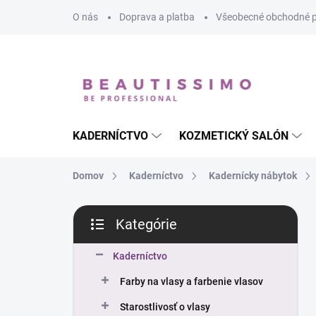
Prejsť
O nás
Doprava a platba
Všeobecné obchodné 
na
obsah
KADERNÍCTVO
KOZMETICKÝ SALÓN
Domov
Kaderníctvo
Kadernícky nábytok
B
Kategórie
o
Preskočiť
č
kategórie
n
Kaderníctvo
ý
Farby na vlasy a farbenie vlasov
p
a
Starostlivosť o vlasy