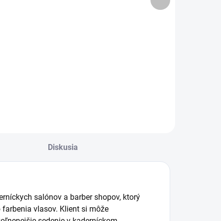
produkt
ierne
kreslo Augusta
tmavohnedá
€399
€369
324,39 bez DPH
€300 bez DPH
Do košíka
Do košíka
Diskusia
erníckych salónov a barber shopov, ktorý
 farbenia vlasov. Klient si môže
uvoľnenejšie sedenie v kaderníckom