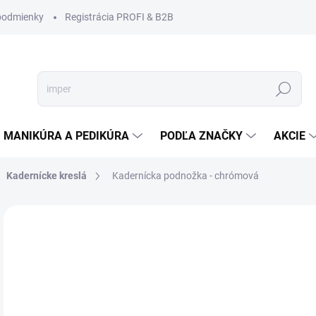
podmienky
Registrácia PROFI & B2B
Hľadať
MANIKÚRA A PEDIKÚRA
PODĽA ZNAČKY
AKCIE
Kadernícke kreslá
Kadernícka podnožka - chrómová
Neohodnotené
Podrobnosti hodnotenia
ZNAČKA
€3
€32
Jedn
SK