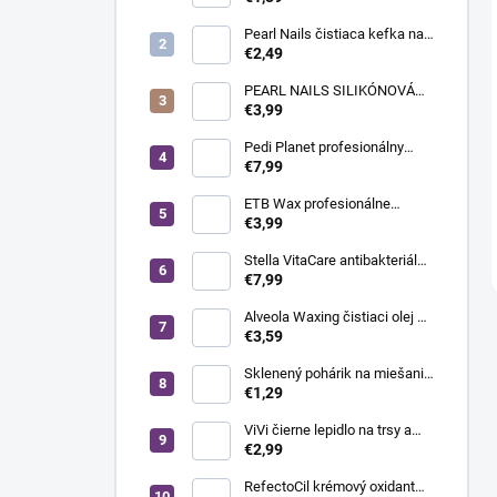
široká hlavica
Pearl Nails čistiaca kefka na
odstránenie prachu -
€2,49
nadstavec do brúsky na
nechty
PEARL NAILS SILIKÓNOVÁ
LEŠTIACA HLAVICA ZELENÁ -
€3,99
JEMNÁ
Pedi Planet profesionálny
držiak na skalpelové čepieľky
€7,99
č. 4, 1 ks
ETB Wax profesionálne
depilačné prúžky White - biele,
€3,99
100 ks
Stella VitaCare antibakteriálna
pleťová voda po holení a
€7,99
čistení pleti, 1000 ml
Alveola Waxing čistiaci olej po
depilácii s eukalyptom, 300 ml
€3,59
Sklenený pohárik na miešanie
farby
€1,29
ViVi čierne lepidlo na trsy a
umelé mihalnice pre
€2,99
profesionálov, 7 g
RefectoCil krémový oxidant