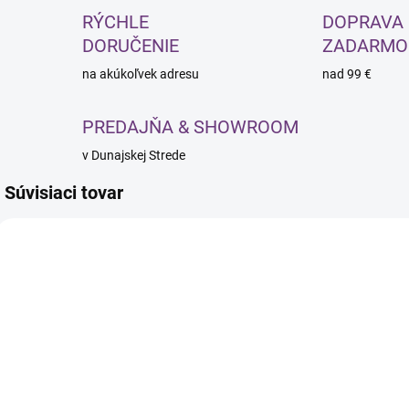
RÝCHLE
DOPRAVA
DORUČENIE
ZADARMO
na akúkoľvek adresu
nad 99 €
PREDAJŇA & SHOWROOM
v Dunajskej Strede
Súvisiaci tovar
VYS
DOP
SKLADOM
SKLADOM
Hairway
Hairway John
Sandro Matte
kadernícke
k