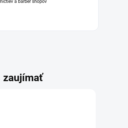
íctiev a barber shopov
 zaujímať