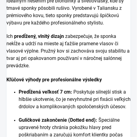
ideálnym riešením pre blondínky a svetlovlásky, kde by
tmavé sponky pôsobili rušivo. Vyrobené v Taliansku z
prémiového kovu, tieto sponky predstavujú špičkovú
výbavu pre každého profesionálneho stylistu.
Ich
predĺžený, vlnitý dizajn
zabezpečuje, že sponka
nekĺže a udrží na mieste aj ťažšie pramene vlasov či
vlasové výplne. Pružný kov si zachováva svoju stabilitu a
tvar aj pri opakovanom používaní v náročnej salónnej
prevádzke.
Kľúčové výhody pre profesionálne výsledky
Predĺžená veľkosť 7 cm:
Poskytuje silnejší stisk a
hlbšie ukotvenie, čo je nevyhnutné pri fixácii veľkých
drdolov a komplikovaných spoločenských účesov.
Guličkové zakončenie (Dotted end):
Špeciálne
upravené hroty chránia pokožku hlavy pred
poškriabaním a zaručujú komfort klientky počas