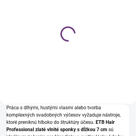
SKLADOM
ETB Hair profesionálny
prémiový karbónový
antistatický tupírovací
hrebeň, čierno-sivý
€4,49
€3,65 bez DPH
Do košíka
Práca s dlhými, hustými vlasmi alebo tvorba
komplexných svadobných výčesov vyžaduje nástroje,
ktoré preniknú hlboko do štruktúry účesu.
ETB Hair
Professional zlaté vlnité sponky s dĺžkou 7 cm
sú