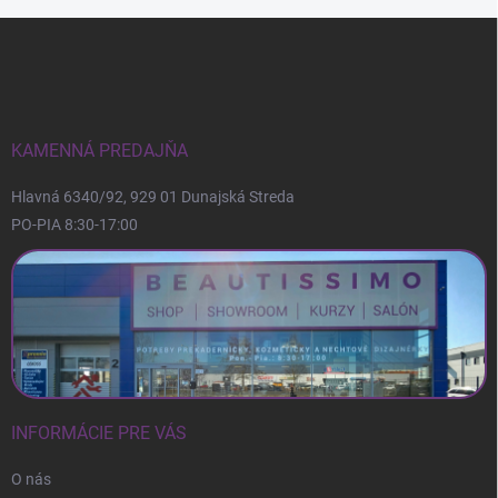
Z
á
p
ä
t
i
KAMENNÁ PREDAJŇA
e
Hlavná 6340/92, 929 01 Dunajská Streda
PO-PIA 8:30-17:00
INFORMÁCIE PRE VÁS
O nás