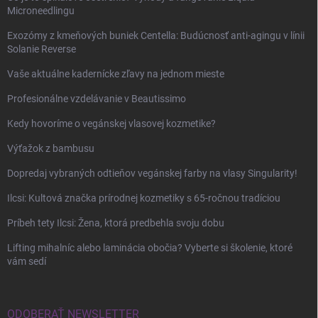
Microneedlingu
Exozómy z kmeňových buniek Centella: Budúcnosť anti-agingu v línii
Solanie Reverse
Vaše aktuálne kadernícke zľavy na jednom mieste
Profesionálne vzdelávanie v Beautissimo
Kedy hovoríme o vegánskej vlasovej kozmetike?
Výťažok z bambusu
Dopredaj vybraných odtieňov vegánskej farby na vlasy Singularity!
Ilcsi: Kultová značka prírodnej kozmetiky s 65-ročnou tradíciou
Príbeh tety Ilcsi: Žena, ktorá predbehla svoju dobu
Lifting mihalníc alebo laminácia obočia? Vyberte si školenie, ktoré
vám sedí
ODOBERAŤ NEWSLETTER