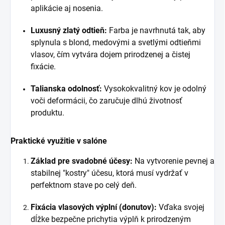
aplikácie aj nosenia.
Luxusný zlatý odtieň:
Farba je navrhnutá tak, aby
splynula s blond, medovými a svetlými odtieňmi
vlasov, čím vytvára dojem prirodzenej a čistej
fixácie.
Talianska odolnosť:
Vysokokvalitný kov je odolný
voči deformácii, čo zaručuje dlhú životnosť
produktu.
Praktické využitie v salóne
Základ pre svadobné účesy:
Na vytvorenie pevnej a
stabilnej "kostry" účesu, ktorá musí vydržať v
perfektnom stave po celý deň.
Fixácia vlasových výplní (donutov):
Vďaka svojej
dĺžke bezpečne prichytia výplň k prirodzeným