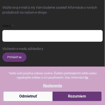
Vložte svoj e-mail a my Vám budeme zasielať informácie o nových
produktoch na našom e-shope.
EMAIL
Vložením e-mailu súhlasíte s
podmienkami ochrany osobných údajov
Prihlásiť sa
Tento web používa súbory cookie. Ďalším prehliadaním tohto webu
vyjadrujete súhlas s ich používaním. Viac informácií
tu
.
Nastavenie
Copyright 2026
Beautissimo
. Všetky práva vyhradené.
Upraviť nastavenie
cookies
Odmietnuť
Rozumiem
Vytvoril Shoptet