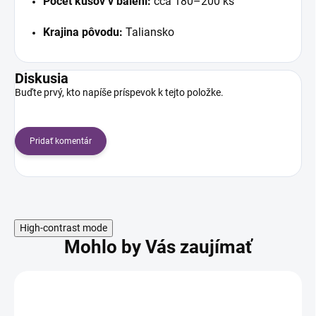
Počet kusov v balení:
cca 180–200 ks
Krajina pôvodu:
Taliansko
Diskusia
Buďte prvý, kto napíše príspevok k tejto položke.
Pridať komentár
High-contrast mode
Mohlo by Vás zaujímať
NOVINKA