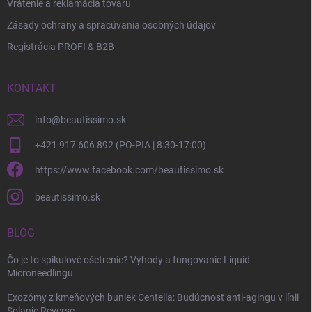
Vrátenie a reklamácia tovaru
Zásady ochrany a spracúvania osobných údajov
Registrácia PROFI & B2B
KONTAKT
info
@
beautissimo.sk
+421 917 606 892 (PO-PIA | 8:30-17:00)
https://www.facebook.com/beautissimo.sk
beautissimo.sk
BLOG
Čo je to spikulové ošetrenie? Výhody a fungovanie Liquid
Microneedlingu
Exozómy z kmeňových buniek Centella: Budúcnosť anti-agingu v línii
Solanie Reverse