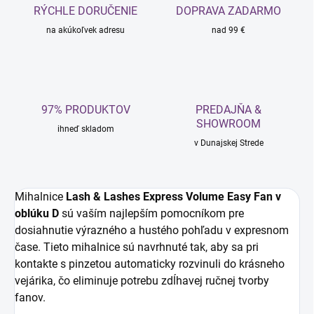
RÝCHLE DORUČENIE
DOPRAVA ZADARMO
na akúkoľvek adresu
nad 99 €
97% PRODUKTOV
PREDAJŇA &
SHOWROOM
ihneď skladom
v Dunajskej Strede
Mihalnice
Lash & Lashes Express Volume Easy Fan v
oblúku D
sú vaším najlepším pomocníkom pre
dosiahnutie výrazného a hustého pohľadu v expresnom
čase. Tieto mihalnice sú navrhnuté tak, aby sa pri
kontakte s pinzetou automaticky rozvinuli do krásneho
vejárika, čo eliminuje potrebu zdĺhavej ručnej tvorby
fanov.