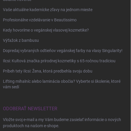
Vaše aktuálne kadernícke zľavy na jednom mieste
Profesionálne vzdelávanie v Beautissimo
Kedy hovoríme o vegánskej vlasovej kozmetike?
Výťažok z bambusu
Dopredaj vybraných odtieňov vegánskej farby na vlasy Singularity!
Ilcsi: Kultová značka prírodnej kozmetiky s 65-ročnou tradíciou
Príbeh tety Ilcsi: Žena, ktorá predbehla svoju dobu
Lifting mihalníc alebo laminácia obočia? Vyberte si školenie, ktoré
vám sedí
ODOBERAŤ NEWSLETTER
Vložte svoj e-mail a my Vám budeme zasielať informácie o nových
produktoch na našom e-shope.