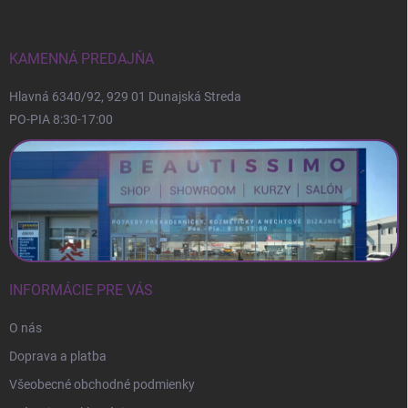
ä
t
i
KAMENNÁ PREDAJŇA
e
Hlavná 6340/92, 929 01 Dunajská Streda
PO-PIA 8:30-17:00
INFORMÁCIE PRE VÁS
O nás
Doprava a platba
Všeobecné obchodné podmienky