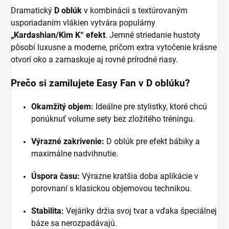
Dramatický
D oblúk
v kombinácii s textúrovaným
usporiadaním vlákien vytvára populárny
„Kardashian/Kim K“ efekt
. Jemné striedanie hustoty
pôsobí luxusne a moderne, pričom extra vytočenie krásne
otvorí oko a zamaskuje aj rovné prírodné riasy.
Prečo si zamilujete Easy Fan v D oblúku?
Okamžitý objem:
Ideálne pre stylistky, ktoré chcú
ponúknuť volume sety bez zložitého tréningu.
Výrazné zakrivenie:
D oblúk pre efekt bábiky a
maximálne nadvihnutie.
Úspora času:
Výrazne kratšia doba aplikácie v
porovnaní s klasickou objemovou technikou.
Stabilita:
Vejáriky držia svoj tvar a vďaka špeciálnej
báze sa nerozpadávajú.