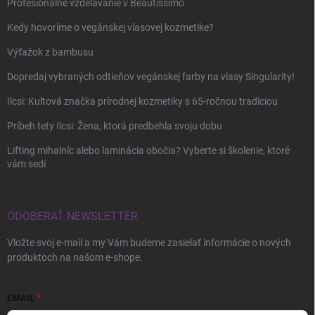
Profesionálne vzdelávanie v Beautissimo
Kedy hovoríme o vegánskej vlasovej kozmetike?
Výťažok z bambusu
Dopredaj vybraných odtieňov vegánskej farby na vlasy Singularity!
Ilcsi: Kultová značka prírodnej kozmetiky s 65-ročnou tradíciou
Príbeh tety Ilcsi: Žena, ktorá predbehla svoju dobu
Lifting mihalníc alebo laminácia obočia? Vyberte si školenie, ktoré
vám sedí
ODOBERAŤ NEWSLETTER
Vložte svoj e-mail a my Vám budeme zasielať informácie o nových
produktoch na našom e-shope.
EMAIL