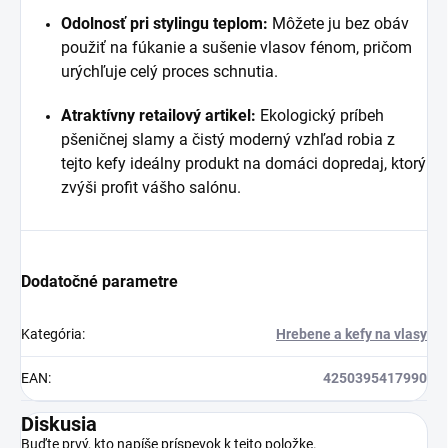
Odolnosť pri stylingu teplom:
Môžete ju bez obáv
použiť na fúkanie a sušenie vlasov fénom, pričom
urýchľuje celý proces schnutia.
Atraktívny retailový artikel:
Ekologický príbeh
pšeničnej slamy a čistý moderný vzhľad robia z
tejto kefy ideálny produkt na domáci dopredaj, ktorý
zvýši profit vášho salónu.
Dodatočné parametre
Kategória
:
Hrebene a kefy na vlasy
EAN
:
4250395417990
Diskusia
Buďte prvý, kto napíše príspevok k tejto položke.