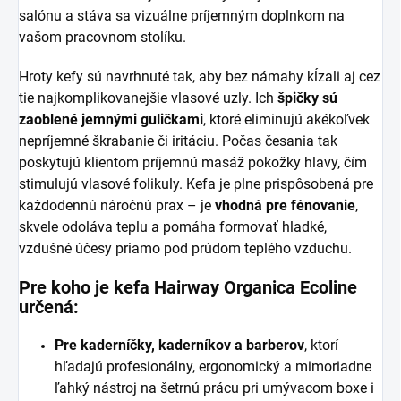
salónu a stáva sa vizuálne príjemným doplnkom na
vašom pracovnom stolíku.
Hroty kefy sú navrhnuté tak, aby bez námahy kĺzali aj cez
tie najkomplikovanejšie vlasové uzly. Ich
špičky sú
zaoblené jemnými guličkami
, ktoré eliminujú akékoľvek
nepríjemné škrabanie či iritáciu. Počas česania tak
poskytujú klientom príjemnú masáž pokožky hlavy, čím
stimulujú vlasové folikuly. Kefa je plne prispôsobená pre
každodennú náročnú prax – je
vhodná pre fénovanie
,
skvele odoláva teplu a pomáha formovať hladké,
vzdušné účesy priamo pod prúdom teplého vzduchu.
Pre koho je kefa Hairway Organica Ecoline
určená:
Pre kaderníčky, kaderníkov a barberov
, ktorí
hľadajú profesionálny, ergonomický a mimoriadne
ľahký nástroj na šetrnú prácu pri umývacom boxe i