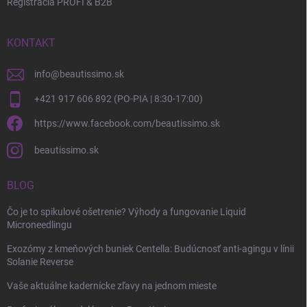
Registrácia PROFI & B2B
KONTAKT
info
@
beautissimo.sk
+421 917 606 892 (PO-PIA | 8:30-17:00)
https://www.facebook.com/beautissimo.sk
beautissimo.sk
BLOG
Čo je to spikulové ošetrenie? Výhody a fungovanie Liquid
Microneedlingu
Exozómy z kmeňových buniek Centella: Budúcnosť anti-agingu v línii
Solanie Reverse
Vaše aktuálne kadernícke zľavy na jednom mieste