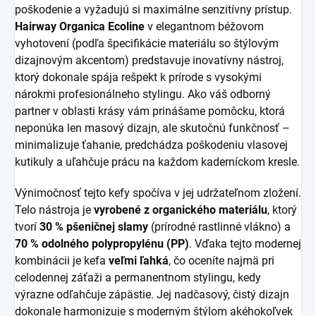
poškodenie a vyžadujú si maximálne senzitívny prístup.
Hairway Organica Ecoline
v elegantnom béžovom
vyhotovení (podľa špecifikácie materiálu so štýlovým
dizajnovým akcentom) predstavuje inovatívny nástroj,
ktorý dokonale spája rešpekt k prírode s vysokými
nárokmi profesionálneho stylingu. Ako váš odborný
partner v oblasti krásy vám prinášame pomôcku, ktorá
neponúka len masový dizajn, ale skutočnú funkčnosť –
minimalizuje ťahanie, predchádza poškodeniu vlasovej
kutikuly a uľahčuje prácu na každom kaderníckom kresle.
Výnimočnosť tejto kefy spočíva v jej udržateľnom zložení.
Telo nástroja je
vyrobené z organického materiálu
, ktorý
tvorí
30 % pšeničnej slamy
(prírodné rastlinné vlákno) a
70 % odolného polypropylénu (PP)
. Vďaka tejto modernej
kombinácii je kefa
veľmi ľahká
, čo oceníte najmä pri
celodennej záťaži a permanentnom stylingu, kedy
výrazne odľahčuje zápästie. Jej nadčasový, čistý dizajn
dokonale harmonizuje s moderným štýlom akéhokoľvek