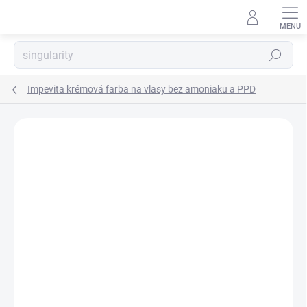
Prejsť
na
obsah
Hľadať
Impevita krémová farba na vlasy bez amoniaku a PPD
Neohodnotené
Podrobnosti hodnotenia
ZNAČKA:
IMPERITY PROFESSIONAL MILANO