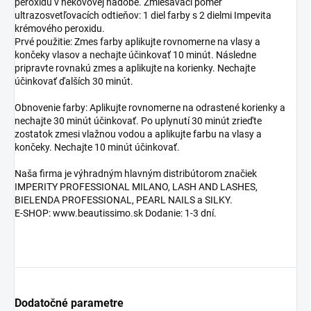
peroxidu v nekovovej nádobe. Zmiešavací pomer
ultrazosvetľovacích odtieňov: 1 diel farby s 2 dielmi Impevita
krémového peroxidu.
Prvé použitie: Zmes farby aplikujte rovnomerne na vlasy a
končeky vlasov a nechajte účinkovať 10 minút. Následne
pripravte rovnakú zmes a aplikujte na korienky. Nechajte
účinkovať ďalších 30 minút.
Obnovenie farby: Aplikujte rovnomerne na odrastené korienky a
nechajte 30 minút účinkovať. Po uplynutí 30 minút zrieďte
zostatok zmesi vlažnou vodou a aplikujte farbu na vlasy a
končeky. Nechajte 10 minút účinkovať.
Naša firma je výhradným hlavným distribútorom značiek
IMPERITY PROFESSIONAL MILANO, LASH AND LASHES,
BIELENDA PROFESSIONAL, PEARL NAILS a SILKY.
E-SHOP: www.beautissimo.sk Dodanie: 1-3 dní.
Dodatočné parametre