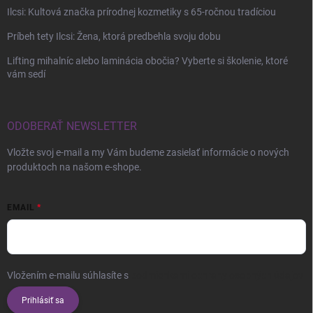
Ilcsi: Kultová značka prírodnej kozmetiky s 65-ročnou tradíciou
Príbeh tety Ilcsi: Žena, ktorá predbehla svoju dobu
Lifting mihalníc alebo laminácia obočia? Vyberte si školenie, ktoré
vám sedí
ODOBERAŤ NEWSLETTER
Vložte svoj e-mail a my Vám budeme zasielať informácie o nových
produktoch na našom e-shope.
EMAIL
Vložením e-mailu súhlasíte s
podmienkami ochrany osobných údajov
Prihlásiť sa