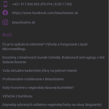
+421 917 606 892 (PO-PIA | 8:30-17:00)
https://www.facebook.com/beautissimo.sk
beautissimo.sk
BLOG
Čo je to spikulové ošetrenie? Výhody a fungovanie Liquid
Microneedlingu
Exozómy z kmeňových buniek Centella: Budúcnosť anti-agingu v línii
Solanie Reverse
Vaše aktuálne kadernícke zľavy na jednom mieste
Profesionálne vzdelávanie v Beautissimo
Kedy hovoríme o vegánskej vlasovej kozmetike?
Výťažok z bambusu
Dopredaj vybraných odtieňov vegánskej farby na vlasy Singularity!