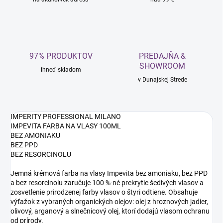
97% PRODUKTOV
PREDAJŇA &
SHOWROOM
ihneď skladom
v Dunajskej Strede
IMPERITY PROFESSIONAL MILANO
IMPEVITA FARBA NA VLASY 100ML
BEZ AMONIAKU
BEZ PPD
BEZ RESORCINOLU
Jemná krémová farba na vlasy Impevita bez amoniaku, bez PPD
a bez resorcinolu zaručuje 100 %-né prekrytie šedivých vlasov a
zosvetlenie prirodzenej farby vlasov o štyri odtiene. Obsahuje
výťažok z vybraných organických olejov: olej z hroznových jadier,
olivový, arganový a slnečnicový olej, ktorí dodajú vlasom ochranu
od prírody.