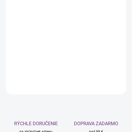
11.08.2026
MOŽNOSTI
DORUČENIA
−
+
Pridať do košíka
Balenie neobsahuje peroxid vodíka, ten sa zvolí na
základe pôvodnej a požadovanej farby vlasov.
Dostupné krémové peroxidy: 1,5%, 3%, 6%, 9%, 12%
DETAILNÉ INFORMÁCIE
OPÝTAŤ SA
STRÁŽIŤ
RÝCHLE DORUČENIE
DOPRAVA ZADARMO
na akúkoľvek adresu
nad 99 €