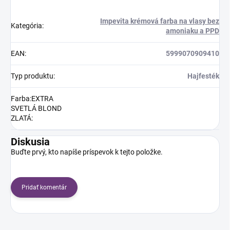
Impevita krémová farba na vlasy bez
Kategória
:
amoniaku a PPD
EAN
:
5999070909410
Typ produktu
:
Hajfesték
Farba:EXTRA
SVETLÁ BLOND
ZLATÁ
:
Diskusia
Buďte prvý, kto napíše príspevok k tejto položke.
Pridať komentár