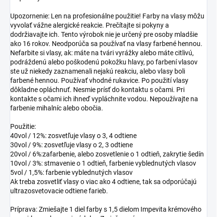
Upozornenie: Len na profesionálne použitie! Farby na vlasy môžu
vyvolať vážne alergické reakcie. Prečítajte si pokyny a
dodržiavajte ich. Tento výrobok nie je určený pre osoby mladšie
ako 16 rokov. Neodporúča sa používať na vlasy farbené hennou.
Nefarbite si vlasy, ak: máte na tvári vyrážky alebo máte citlivú,
podráždenú alebo poškodenú pokožku hlavy, po farbení vlasov
ste už niekedy zaznamenali nejakú reakciu, alebo vlasy boli
farbené hennou. Používať vhodné rukavice. Po použití vlasy
dôkladne opláchnuť. Nesmie prísť do kontaktu s očami. Pri
kontakte s očami ich ihneď vypláchnite vodou. Nepoužívajte na
farbenie mihalníc alebo obočia.
Použitie:
40vol / 12%: zosvetľuje vlasy o 3, 4 odtiene
30vol / 9%: zosvetľuje vlasy o 2, 3 odtiene
20vol / 6%:zafarbenie, alebo zosvetlenie o 1 odtieň, zakrytie šedín
10vol / 3%: stmavenie o 1 odtieň, farbenie vyblednutých vlasov
5vol / 1,5%: farbenie vyblednutých vlasov
Ak treba zosvetliť vlasy o viac ako 4 odtiene, tak sa odporúčajú
ultrazosvetovacie odtiene farieb.
Príprava: Zmiešajte 1 diel farby s 1,5 dielom Impevita krémového