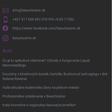
info
@
beautissimo.sk
+421 917 606 892 (PO-PIA | 8:30-17:00)
https://www.facebook.com/beautissimo.sk
beautissimo.sk
BLOG
Čo je to spikulové ošetrenie? Výhody a fungovanie Liquid
Microneedlingu
Exozómy z kmeňových buniek Centella: Budúcnosť anti-agingu v línii
Solanie Reverse
Vaše aktuálne kadernícke zľavy na jednom mieste
Profesionálne vzdelávanie v Beautissimo
Kedy hovoríme o vegánskej vlasovej kozmetike?