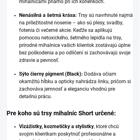
mihalnicami priamo pri ich korienkoch.
Nenásilná a šetrná krása:
Trsy sú navrhnuté najmä
na príležitostné nosenie – ako sú plesy, svadby,
fotenia či večerné akcie. Keďže sa aplikujú
pomocou netoxického, šetrného lepidla na trsy,
prírodné mihalnice vašich klientok zostávajú úplne
bez poškodenia a po odlíčení si zachovávajú svoje
zdravie a pevnosť.
Sýto čierny pigment (Black):
Dodáva očiam
okamžitú hĺbku a opticky nahrádza linku, pričom si
zachováva jemnosť a eleganciu vhodnú pre
detailnú prácu.
Pre koho sú trsy mihalníc Short určené:
Vizážistky, kozmetičky a stylistky
, ktoré chcú
svojim klientkam poskytnúť profesionálne a