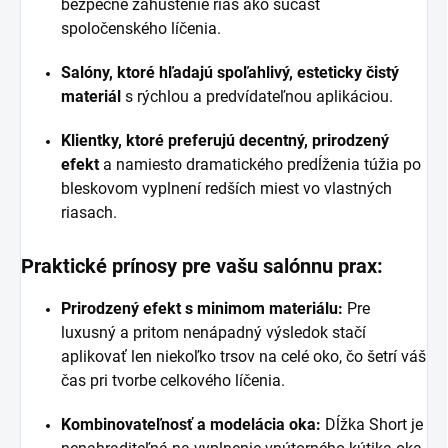
bezpečné zahustenie rias ako súčasť
spoločenského líčenia.
Salóny, ktoré hľadajú spoľahlivý, esteticky čistý
materiál
s rýchlou a predvídateľnou aplikáciou.
Klientky, ktoré preferujú decentný, prirodzený
efekt
a namiesto dramatického predĺženia túžia po
bleskovom vyplnení redších miest vo vlastných
riasach.
Praktické prínosy pre vašu salónnu prax:
Prirodzený efekt s minimom materiálu:
Pre
luxusný a pritom nenápadný výsledok stačí
aplikovať len niekoľko trsov na celé oko, čo šetrí váš
čas pri tvorbe celkového líčenia.
Kombinovateľnosť a modelácia oka:
Dĺžka Short je