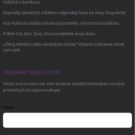
Výťažok z bambusu
Dopredaj vybraných odtieňov vegánskej farby na vlasy Singularity!
Ilcsi: Kultová značka prírodnej kozmetiky s 65-ročnou tradíciou
Príbeh tety Ilcsi: Žena, ktorá predbehla svoju dobu
Lifting mihalníc alebo laminácia obočia? Vyberte si školenie, ktoré
vám sedí
ODOBERAŤ NEWSLETTER
Vložte svoj e-mail a my Vám budeme zasielať informácie o nových
produktoch na našom e-shope.
EMAIL