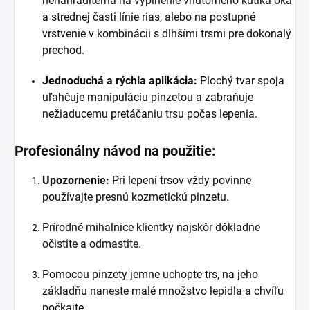
nenahraditeľná na vyplnenie vnútorného kútika oka
a strednej časti línie rias, alebo na postupné
vrstvenie v kombinácii s dlhšími trsmi pre dokonalý
prechod.
Jednoduchá a rýchla aplikácia:
Plochý tvar spoja
uľahčuje manipuláciu pinzetou a zabraňuje
nežiaducemu pretáčaniu trsu počas lepenia.
Profesionálny návod na použitie:
Upozornenie:
Pri lepení trsov vždy povinne
používajte presnú kozmetickú pinzetu.
Prírodné mihalnice klientky najskôr dôkladne
očistite a odmastite.
Pomocou pinzety jemne uchopte trs, na jeho
základňu naneste malé množstvo lepidla a chvíľu
počkajte.