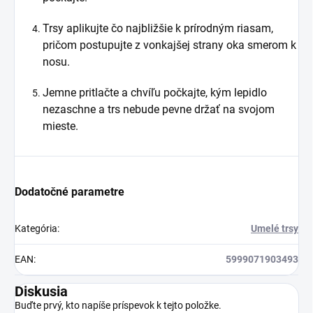
Trsy aplikujte čo najbližšie k prírodným riasam,
pričom postupujte z vonkajšej strany oka smerom k
nosu.
Jemne pritlačte a chvíľu počkajte, kým lepidlo
nezaschne a trs nebude pevne držať na svojom
mieste.
Dodatočné parametre
Kategória
:
Umelé trsy
EAN
:
5999071903493
Diskusia
Buďte prvý, kto napíše príspevok k tejto položke.