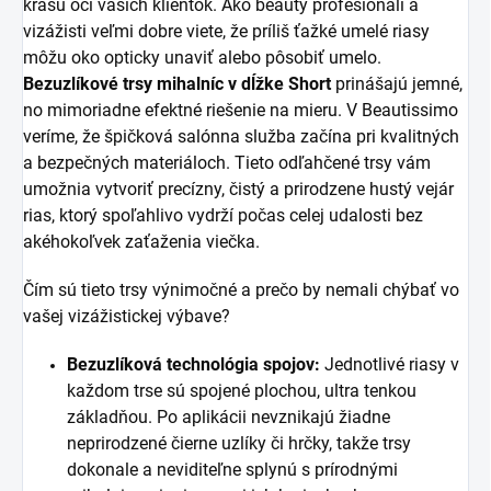
krásu očí vašich klientok. Ako beauty profesionáli a
vizážisti veľmi dobre viete, že príliš ťažké umelé riasy
môžu oko opticky unaviť alebo pôsobiť umelo.
Bezuzlíkové trsy mihalníc v dĺžke Short
prinášajú jemné,
no mimoriadne efektné riešenie na mieru. V Beautissimo
veríme, že špičková salónna služba začína pri kvalitných
a bezpečných materiáloch. Tieto odľahčené trsy vám
umožnia vytvoriť precízny, čistý a prirodzene hustý vejár
rias, ktorý spoľahlivo vydrží počas celej udalosti bez
akéhokoľvek zaťaženia viečka.
Čím sú tieto trsy výnimočné a prečo by nemali chýbať vo
vašej vizážistickej výbave?
Bezuzlíková technológia spojov:
Jednotlivé riasy v
každom trse sú spojené plochou, ultra tenkou
základňou. Po aplikácii nevznikajú žiadne
neprirodzené čierne uzlíky či hrčky, takže trsy
dokonale a neviditeľne splynú s prírodnými