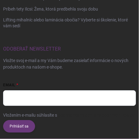
Príbeh tety Ilcsi: Žena, ktorá predbehla svoju dobu
Lifting mihalníc alebo laminácia obočia? Vyberte si školenie, ktoré
vám sedí
ODOBERAŤ NEWSLETTER
Vložte svoj e-mail a my Vám budeme zasielať informácie o nových
produktoch na našom e-shope.
EMAIL
Vložením e-mailu súhlasíte s
podmienkami ochrany osobných údajov
Prihlásiť sa