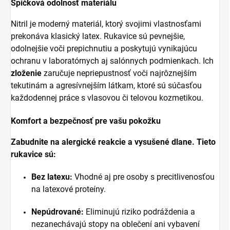
Špičková odolnosť materiálu
Nitril je moderný materiál, ktorý svojimi vlastnosťami
prekonáva klasický latex. Rukavice sú pevnejšie,
odolnejšie voči prepichnutiu a poskytujú vynikajúcu
ochranu v laboratórnych aj salónnych podmienkach. Ich
zloženie
zaručuje nepriepustnosť voči najrôznejším
tekutinám a agresívnejším látkam, ktoré sú súčasťou
každodennej práce s vlasovou či telovou kozmetikou.
Komfort a bezpečnosť pre vašu pokožku
Zabudnite na alergické reakcie a vysušené dlane. Tieto
rukavice sú:
Bez latexu:
Vhodné aj pre osoby s precitlivenosťou
na latexové proteíny.
Nepúdrované:
Eliminujú riziko podráždenia a
nezanechávajú stopy na oblečení ani vybavení