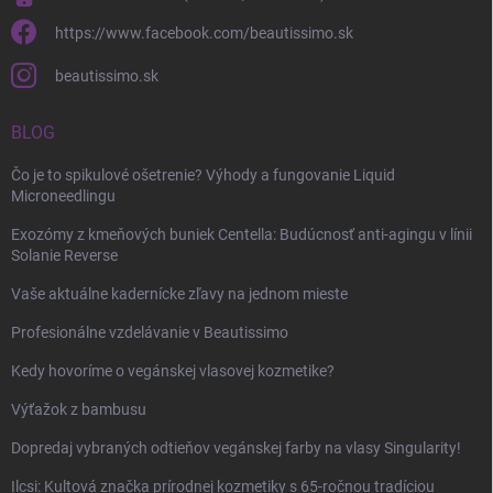
https://www.facebook.com/beautissimo.sk
beautissimo.sk
BLOG
Čo je to spikulové ošetrenie? Výhody a fungovanie Liquid
Microneedlingu
Exozómy z kmeňových buniek Centella: Budúcnosť anti-agingu v línii
Solanie Reverse
Vaše aktuálne kadernícke zľavy na jednom mieste
Profesionálne vzdelávanie v Beautissimo
Kedy hovoríme o vegánskej vlasovej kozmetike?
Výťažok z bambusu
Dopredaj vybraných odtieňov vegánskej farby na vlasy Singularity!
Ilcsi: Kultová značka prírodnej kozmetiky s 65-ročnou tradíciou