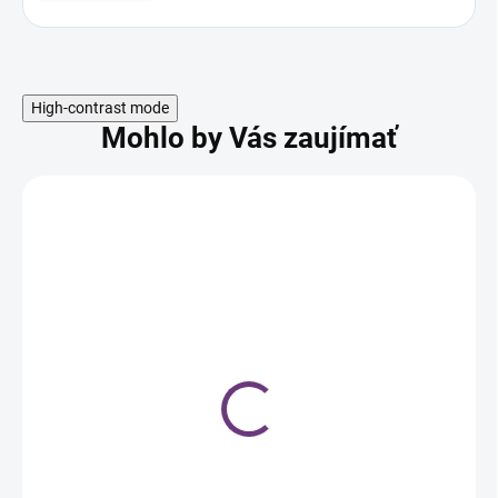
High-contrast mode
Mohlo by Vás zaujímať
Jednorazové nitrilové
rukavice nepúdrované,
modré, M, 100 ks