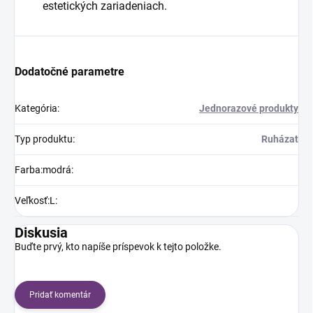
estetických zariadeniach.
Dodatočné parametre
Kategória
:
Jednorazové produkty
Typ produktu
:
Ruházat
Farba:modrá
:
Veľkosť:L
:
Diskusia
Buďte prvý, kto napíše príspevok k tejto položke.
Pridať komentár