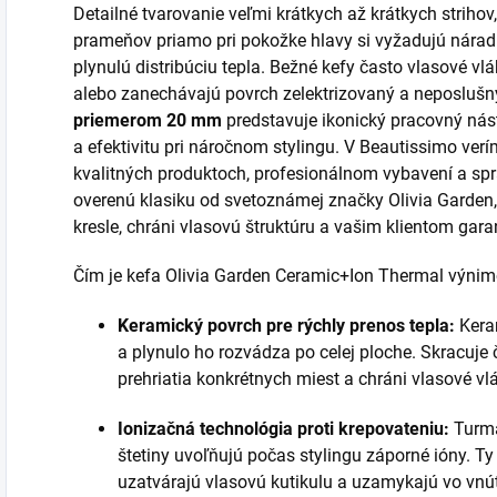
Detailné tvarovanie veľmi krátkych až krátkych strihov
prameňov priamo pri pokožke hlavy si vyžadujú náradi
plynulú distribúciu tepla. Bežné kefy často vlasové vl
alebo zanechávajú povrch zelektrizovaný a neposlušn
priemerom 20 mm
predstavuje ikonický pracovný nás
a efektivitu pri náročnom stylingu. V Beautissimo verí
kvalitných produktoch, profesionálnom vybavení a 
overenú klasiku od svetoznámej značky Olivia Garden,
kresle, chráni vlasovú štruktúru a vašim klientom gar
Čím je kefa Olivia Garden Ceramic+Ion Thermal výni
Keramický povrch pre rýchly prenos tepla:
Keram
a plynulo ho rozvádza po celej ploche. Skracuje č
prehriatia konkrétnych miest a chráni vlasové 
Ionizačná technológia proti krepovateniu:
Turma
štetiny uvoľňujú počas stylingu záporné ióny. Ty 
uzatvárajú vlasovú kutikulu a uzamykajú vo vnút