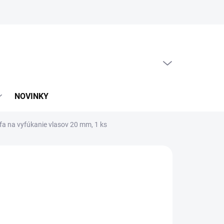
PRÁZDNY KOŠÍK
NÁKUPNÝ
KOŠÍK
NOVINKY
fa na vyfúkanie vlasov 20 mm, 1 ks
:
OLIVIA GARDEN
2,50
,16 bez DPH
otková
SIELAME DO 3-5 DNÍ