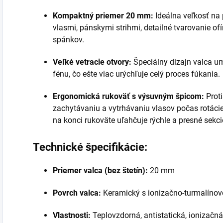
Kompaktný priemer 20 mm:
Ideálna veľkosť na 
vlasmi, pánskymi strihmi, detailné tvarovanie ofíny
spánkov.
Veľké vetracie otvory:
Špeciálny dizajn valca u
fénu, čo ešte viac urýchľuje celý proces fúkania.
Ergonomická rukoväť s výsuvným špicom:
Prot
zachytávaniu a vytrhávaniu vlasov počas rotácie
na konci rukoväte uľahčuje rýchle a presné sekci
Technické špecifikácie:
Priemer valca (bez štetín):
20 mm
Povrch valca:
Keramický s ionizačno-turmalíno
Vlastnosti:
Teplovzdorná, antistatická, ionizačná