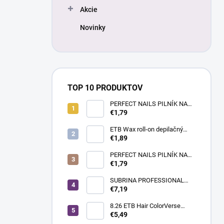
Akcie
Novinky
TOP 10 PRODUKTOV
PERFECT NAILS PILNÍK NA
NECHTY- PRÉMIUM #180/180
€1,79
ETB Wax roll-on depilačný
vosk azulénový, 100 ml |
€1,89
široká hlavica
PERFECT NAILS PILNÍK NA
NECHTY - PRÉMIUM
€1,79
#150/150
SUBRINA PROFESSIONAL
COLOUR CONTRAST
€7,19
FAREBNÝ MELÍR MAGENTA
60ML
8.26 ETB Hair ColorVerse
vegánska permanentná farba
€5,49
na vlasy bez PPD, 100 ml |