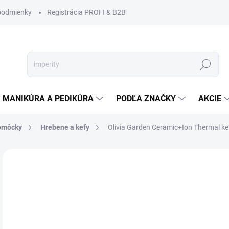
podmienky
Registrácia PROFI & B2B
Hľadať
MANIKÚRA A PEDIKÚRA
PODĽA ZNAČKY
AKCIE
pomôcky
Hrebene a kefy
Olivia Garden Ceramic+Ion Thermal ke
Neohodnotené
Podrobnosti hodnotenia
ZNAČKA
€1
€10
Jedn
ODO