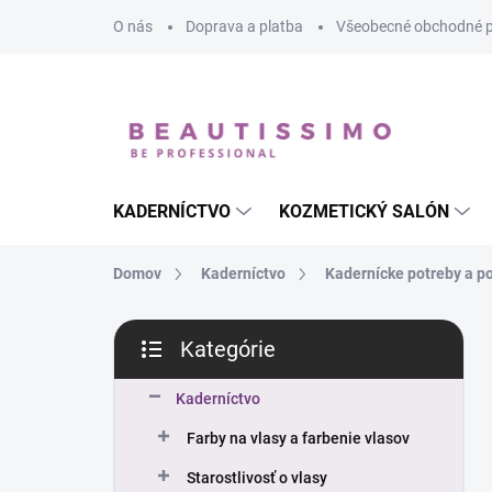
Prejsť
O nás
Doprava a platba
Všeobecné obchodné 
na
obsah
KADERNÍCTVO
KOZMETICKÝ SALÓN
Domov
Kaderníctvo
Kadernícke potreby a 
B
Kategórie
o
Preskočiť
č
kategórie
n
Kaderníctvo
ý
Farby na vlasy a farbenie vlasov
p
a
Starostlivosť o vlasy