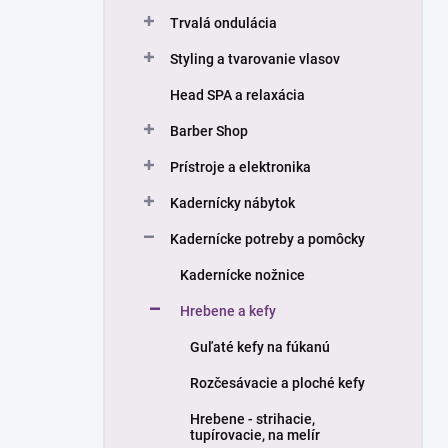
n
Trvalá ondulácia
e
l
Styling a tvarovanie vlasov
Head SPA a relaxácia
Barber Shop
Prístroje a elektronika
Kadernícky nábytok
Kadernícke potreby a pomôcky
Kadernícke nožnice
Hrebene a kefy
Guľaté kefy na fúkanú
Rozčesávacie a ploché kefy
Hrebene - strihacie,
tupírovacie, na melír