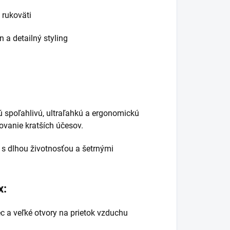
 rukoväti
n a detailný styling
jú spoľahlivú, ultraľahkú a ergonomickú
ovanie kratších účesov.
e s dlhou životnosťou a šetrnými
x:
 a veľké otvory na prietok vzduchu