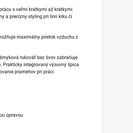
prácu s veľmi krátkymi až krátkymi
 a precízny styling pri línii krku či
možňuje maximálny prietok vzduchu z
išmyková rukoväť bez švov zabraňuje
. Prakticky integrovaný výsuvný špica
ovanie prameňov pri práci.
vou úpravou