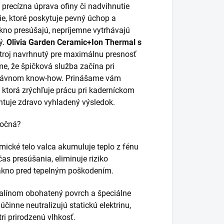
, precízna úprava ofiny či nadvihnutie
e, ktoré poskytuje pevný úchop a
ákno presúšajú, nepríjemne vytrhávajú
ý.
Olivia Garden Ceramic+Ion Thermal s
troj navrhnutý pre maximálnu presnosť
me, že špičková služba začína pri
správnom know-how. Prinášame vám
 ktorá zrýchľuje prácu pri kaderníckom
antuje zdravo vyhladený výsledok.
močná?
ické telo valca akumuluje teplo z fénu
as presúšania, eliminuje riziko
vlákno pred tepelným poškodením.
línom obohatený povrch a špeciálne
účinne neutralizujú statickú elektrinu,
ri prirodzenú vlhkosť.