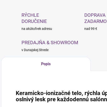
RÝCHLE
DOPRAVA
DORUČENIE
ZADARMO
na akúkoľvek adresu
nad 99 €
PREDAJŇA & SHOWROOM
v Dunajskej Strede
Popis
Keramicko-ionizačné telo, rýchla ú
oslnivý lesk pre každodennú salónn