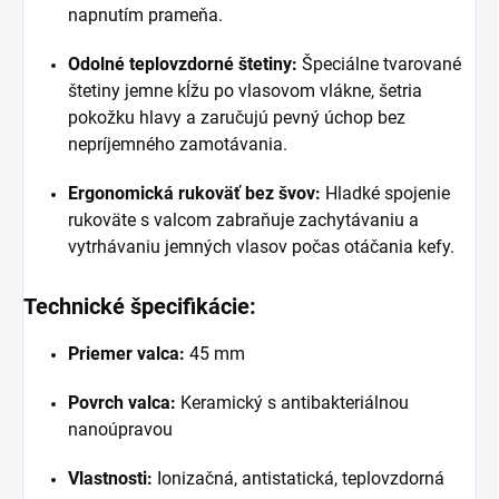
napnutím prameňa.
Odolné teplovzdorné štetiny:
Špeciálne tvarované
štetiny jemne kĺžu po vlasovom vlákne, šetria
pokožku hlavy a zaručujú pevný úchop bez
nepríjemného zamotávania.
Ergonomická rukoväť bez švov:
Hladké spojenie
rukoväte s valcom zabraňuje zachytávaniu a
vytrhávaniu jemných vlasov počas otáčania kefy.
Technické špecifikácie:
Priemer valca:
45 mm
Povrch valca:
Keramický s antibakteriálnou
nanoúpravou
Vlastnosti:
Ionizačná, antistatická, teplovzdorná