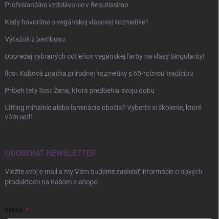
Profesionálne vzdelávanie v Beautissimo
Kedy hovoríme o vegánskej vlasovej kozmetike?
Výťažok z bambusu
Dopredaj vybraných odtieňov vegánskej farby na vlasy Singularity!
Ilcsi: Kultová značka prírodnej kozmetiky s 65-ročnou tradíciou
Príbeh tety Ilcsi: Žena, ktorá predbehla svoju dobu
Lifting mihalníc alebo laminácia obočia? Vyberte si školenie, ktoré
vám sedí
ODOBERAŤ NEWSLETTER
Vložte svoj e-mail a my Vám budeme zasielať informácie o nových
produktoch na našom e-shope.
EMAIL