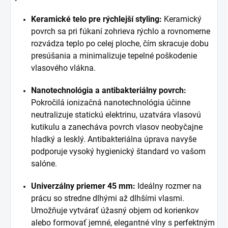
Keramické telo pre rýchlejší styling:
Keramický
povrch sa pri fúkaní zohrieva rýchlo a rovnomerne
rozvádza teplo po celej ploche, čím skracuje dobu
presúšania a minimalizuje tepelné poškodenie
vlasového vlákna.
Nanotechnológia a antibakteriálny povrch:
Pokročilá ionizačná nanotechnológia účinne
neutralizuje statickú elektrinu, uzatvára vlasovú
kutikulu a zanecháva povrch vlasov neobyčajne
hladký a lesklý. Antibakteriálna úprava navyše
podporuje vysoký hygienický štandard vo vašom
salóne.
Univerzálny priemer 45 mm:
Ideálny rozmer na
prácu so stredne dlhými až dlhšími vlasmi.
Umožňuje vytvárať úžasný objem od korienkov
alebo formovať jemné, elegantné vlny s perfektným