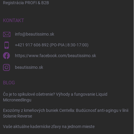
Registrácia PROFI & B2B
KONTAKT
info
@
beautissimo.sk
+421 917 606 892 (PO-PIA | 8:30-17:00)
https://www.facebook.com/beautissimo.sk
beautissimo.sk
BLOG
Čo je to spikulové ošetrenie? Výhody a fungovanie Liquid
Microneedlingu
Exozómy z kmeňových buniek Centella: Budúcnosť anti-agingu v línii
Solanie Reverse
Vaše aktuálne kadernícke zľavy na jednom mieste