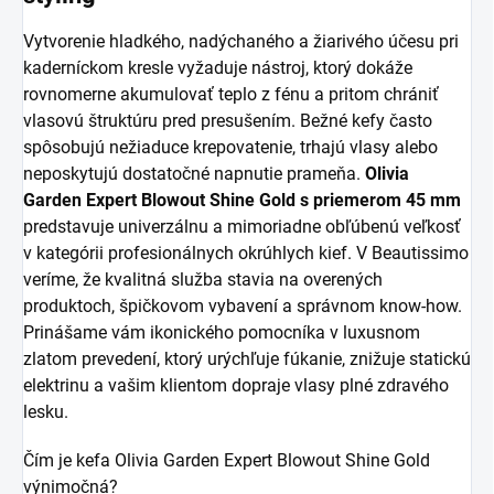
Vytvorenie hladkého, nadýchaného a žiarivého účesu pri
kaderníckom kresle vyžaduje nástroj, ktorý dokáže
rovnomerne akumulovať teplo z fénu a pritom chrániť
vlasovú štruktúru pred presušením. Bežné kefy často
spôsobujú nežiaduce krepovatenie, trhajú vlasy alebo
neposkytujú dostatočné napnutie prameňa.
Olivia
Garden Expert Blowout Shine Gold s priemerom 45 mm
predstavuje univerzálnu a mimoriadne obľúbenú veľkosť
v kategórii profesionálnych okrúhlych kief. V Beautissimo
veríme, že kvalitná služba stavia na overených
produktoch, špičkovom vybavení a správnom know-how.
Prinášame vám ikonického pomocníka v luxusnom
zlatom prevedení, ktorý urýchľuje fúkanie, znižuje statickú
elektrinu a vašim klientom dopraje vlasy plné zdravého
lesku.
Čím je kefa Olivia Garden Expert Blowout Shine Gold
výnimočná?