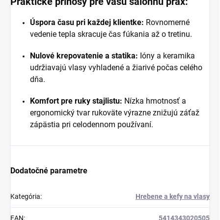
Praktické prínosy pre vašu salónnu prax:
Úspora času pri každej klientke:
Rovnomerné
vedenie tepla skracuje čas fúkania až o tretinu.
Nulové krepovatenie a statika:
Ióny a keramika
udržiavajú vlasy vyhladené a žiarivé počas celého
dňa.
Komfort pre ruky stajlistu:
Nízka hmotnosť a
ergonomický tvar rukoväte výrazne znižujú záťaž
zápästia pri celodennom používaní.
Dodatočné parametre
Kategória
:
Hrebene a kefy na vlasy
EAN
:
5414343020505